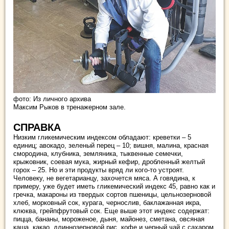
фото: Из личного архива
Максим Рыков в тренажерном зале.
СПРАВКА
Низким гликемическим индексом обладают: креветки – 5
единиц; авокадо, зеленый перец – 10; вишня, малина, красная
смородина, клубника, земляника, тыквенные семечки,
крыжовник, соевая мука, жирный кефир, дробленный желтый
горох – 25. Но и эти продукты вряд ли кого-то устроят.
Человеку, не вегетарианцу, захочется мяса. А говядина, к
примеру, уже будет иметь гликемический индекс 45, равно как и
гречка, макароны из твердых сортов пшеницы, цельнозерновой
хлеб, морковный сок, курага, чернослив, баклажанная икра,
клюква, грейпфрутовый сок. Еще выше этот индекс содержат:
пицца, бананы, мороженое, дыня, майонез, сметана, овсяная
каша, какао, длиннозерновой рис, кофе и черный чай с сахаром,