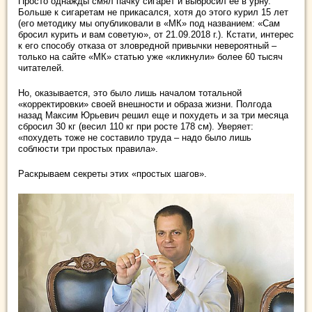
Просто однажды смял пачку сигарет и выбросил ее в урну.
Больше к сигаретам не прикасался, хотя до этого курил 15 лет
(его методику мы опубликовали в «МК» под названием: «Сам
бросил курить и вам советую», от 21.09.2018 г.). Кстати, интерес
к его способу отказа от зловредной привычки невероятный –
только на сайте «МК» статью уже «кликнули» более 60 тысяч
читателей.
Но, оказывается, это было лишь началом тотальной
«корректировки» своей внешности и образа жизни. Полгода
назад Максим Юрьевич решил еще и похудеть и за три месяца
сбросил 30 кг (весил 110 кг при росте 178 см). Уверяет:
«похудеть тоже не составило труда – надо было лишь
соблюсти три простых правила».
Раскрываем секреты этих «простых шагов».