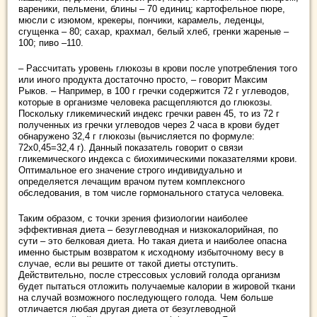
вареники, пельмени, блины – 70 единиц; картофельное пюре,
мюсли с изюмом, крекеры, пончики, карамель, леденцы,
сгущенка – 80; сахар, крахмал, белый хлеб, гренки жареные –
100; пиво –110.
– Рассчитать уровень глюкозы в крови после употребления того
или иного продукта достаточно просто, – говорит Максим
Рыков. – Например, в 100 г гречки содержится 72 г углеводов,
которые в организме человека расщепляются до глюкозы.
Поскольку гликемический индекс гречки равен 45, то из 72 г
полученных из гречки углеводов через 2 часа в крови будет
обнаружено 32,4 г глюкозы (вычисляется по формуле:
72х0,45=32,4 г). Данный показатель говорит о связи
гликемического индекса с биохимическими показателями крови.
Оптимальное его значение строго индивидуально и
определяется лечащим врачом путем комплексного
обследования, в том числе гормонального статуса человека.
Таким образом, с точки зрения физиологии наиболее
эффективная диета – безуглеводная и низкокалорийная, по
сути – это белковая диета. Но такая диета и наиболее опасна
именно быстрым возвратом к исходному избыточному весу в
случае, если вы решите от такой диеты отступить.
Действительно, после стрессовых условий голода организм
будет пытаться отложить получаемые калории в жировой ткани
на случай возможного последующего голода. Чем больше
отличается любая другая диета от безуглеводной