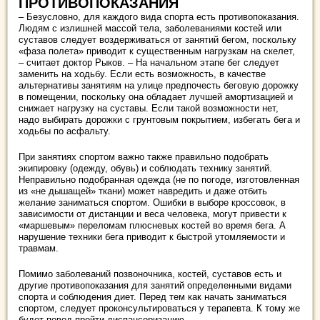
ПРОТИВОПОКАЗАНИЯ
– Безусловно, для каждого вида спорта есть противопоказания.
Людям с излишней массой тела, заболеваниями костей или
суставов следует воздерживаться от занятий бегом, поскольку
«фаза полета» приводит к существенным нагрузкам на скелет,
– считает доктор Рыков. – На начальном этапе бег следует
заменить на ходьбу. Если есть возможность, в качестве
альтернативы занятиям на улице предпочесть беговую дорожку
в помещении, поскольку она обладает лучшей амортизацией и
снижает нагрузку на суставы. Если такой возможности нет,
надо выбирать дорожки с грунтовым покрытием, избегать бега и
ходьбы по асфальту.
При занятиях спортом важно также правильно подобрать
экипировку (одежду, обувь) и соблюдать технику занятий.
Неправильно подобранная одежда (не по погоде, изготовленная
из «не дышащей» ткани) может навредить и даже отбить
желание заниматься спортом. Ошибки в выборе кроссовок, в
зависимости от дистанции и веса человека, могут привести к
«маршевым» переломам плюсневых костей во время бега. А
нарушение техники бега приводит к быстрой утомляемости и
травмам.
Помимо заболеваний позвоночника, костей, суставов есть и
другие противопоказания для занятий определенными видами
спорта и соблюдения диет. Перед тем как начать заниматься
спортом, следует проконсультироваться у терапевта. К тому же
будет повод пройти диспансеризацию.