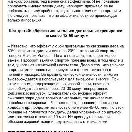
низкокалорийной, тем менее она эффективна. Я не призываю
соблюдать именно такую диету, наоборот, призываю ее не
соблюдать в силу крайне отрицательного влияния на организм.
Но следует признать, что по эффективности ее превосходит
только липосакция.
Шаг третий: «Эффективны только длительные тренировки:
не менее 45–60 минут»
– Известно, что эффект любой программы по снижению веса на
80% зависит от диеты и лишь на 20% – от занятий спортом, –
говорит Максим Рыков. – Но это не значит, что спорт менее
важен. Наоборот, занятия спортом полезны всем, в том числе и
тем, у кого нет избыточной массы тела. Дело в том, что глюкоза
в организме человека депонируется в форме гликогена в
печени и мышцах. Во время физической активности гликоген
высвобождается и используется для выработки энергии. При
этом энергия, содержащаяся в жировой ткани, начинает
высвобождаться лишь через 20–30 минут непрерывных
физических нагрузок. Следовательно, нужный эффект
сжигания жира дают только длительные, так называемые
аэробные тренировки – бег, велоспорт, плавание, спортивная
ходьба и др. продолжительностью не менее 45–60 мин. По этой
причине не получится похудеть, делая упражнения со штангой
или гантелями в течение 10 мин. Не приведут к снижению
объемов жировой ткани и подтягивания с отжиманиями.