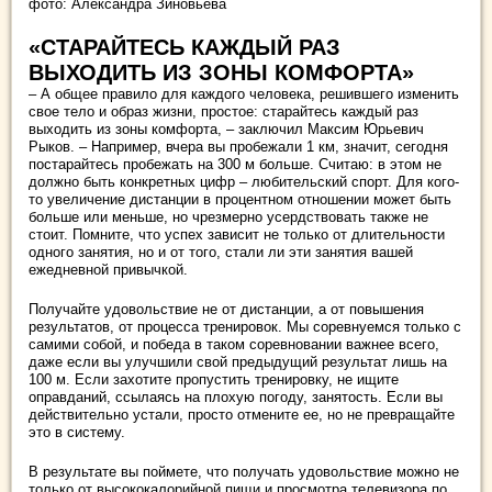
фото: Александра Зиновьева
«СТАРАЙТЕСЬ КАЖДЫЙ РАЗ
ВЫХОДИТЬ ИЗ ЗОНЫ КОМФОРТА»
– А общее правило для каждого человека, решившего изменить
свое тело и образ жизни, простое: старайтесь каждый раз
выходить из зоны комфорта, – заключил Максим Юрьевич
Рыков. – Например, вчера вы пробежали 1 км, значит, сегодня
постарайтесь пробежать на 300 м больше. Считаю: в этом не
должно быть конкретных цифр – любительский спорт. Для кого-
то увеличение дистанции в процентном отношении может быть
больше или меньше, но чрезмерно усердствовать также не
стоит. Помните, что успех зависит не только от длительности
одного занятия, но и от того, стали ли эти занятия вашей
ежедневной привычкой.
Получайте удовольствие не от дистанции, а от повышения
результатов, от процесса тренировок. Мы соревнуемся только с
самими собой, и победа в таком соревновании важнее всего,
даже если вы улучшили свой предыдущий результат лишь на
100 м. Если захотите пропустить тренировку, не ищите
оправданий, ссылаясь на плохую погоду, занятость. Если вы
действительно устали, просто отмените ее, но не превращайте
это в систему.
В результате вы поймете, что получать удовольствие можно не
только от высококалорийной пищи и просмотра телевизора по