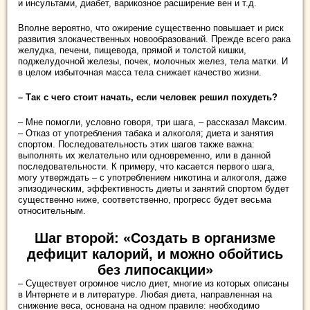
и инсультами, диабет, варикозное расширение вен и т.д.
Вполне вероятно, что ожирение существенно повышает и риск
развития злокачественных новообразований. Прежде всего рака
желудка, печени, пищевода, прямой и толстой кишки,
поджелудочной железы, почек, молочных желез, тела матки. И
в целом избыточная масса тела снижает качество жизни.
– Так с чего стоит начать, если человек решил похудеть?
– Мне помогли, условно говоря, три шага, – рассказал Максим.
– Отказ от употребления табака и алкоголя; диета и занятия
спортом. Последовательность этих шагов также важна:
выполнять их желательно или одновременно, или в данной
последовательности. К примеру, что касается первого шага,
могу утверждать – с употреблением никотина и алкоголя, даже
эпизодическим, эффективность диеты и занятий спортом будет
существенно ниже, соответственно, прогресс будет весьма
относительным.
Шаг второй: «Создать в организме
дефицит калорий, и можно обойтись
без липосакции»
– Существует огромное число диет, многие из которых описаны
в Интернете и в литературе. Любая диета, направленная на
снижение веса, основана на одном правиле: необходимо