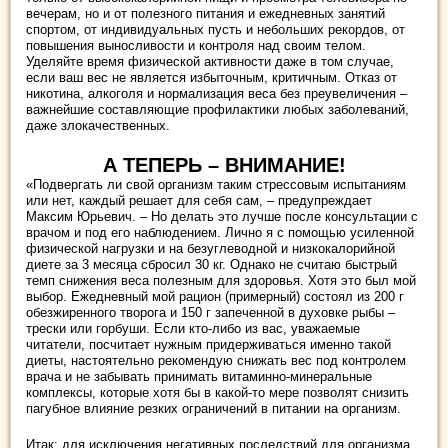
вечерам, но и от полезного питания и ежедневных занятий
спортом, от индивидуальных пусть и небольших рекордов, от
повышения выносливости и контроля над своим телом.
Уделяйте время физической активности даже в том случае,
если ваш вес не является избыточным, критичным. Отказ от
никотина, алкоголя и нормализация веса без преувеличения –
важнейшие составляющие профилактики любых заболеваний,
даже злокачественных.
А ТЕПЕРЬ – ВНИМАНИЕ!
«Подвергать ли свой организм таким стрессовым испытаниям
или нет, каждый решает для себя сам, – предупреждает
Максим Юрьевич. – Но делать это лучше после консультации с
врачом и под его наблюдением. Лично я с помощью усиленной
физической нагрузки и на безуглеводной и низкокалорийной
диете за 3 месяца сбросил 30 кг. Однако не считаю быстрый
темп снижения веса полезным для здоровья. Хотя это был мой
выбор. Ежедневный мой рацион (примерный) состоял из 200 г
обезжиренного творога и 150 г запеченной в духовке рыбы –
трески или горбуши. Если кто-либо из вас, уважаемые
читатели, посчитает нужным придерживаться именно такой
диеты, настоятельно рекомендую снижать вес под контролем
врача и не забывать принимать витаминно-минеральные
комплексы, которые хотя бы в какой-то мере позволят снизить
пагубное влияние резких ограничений в питании на организм.
Итак: для исключения негативных последствий для организма