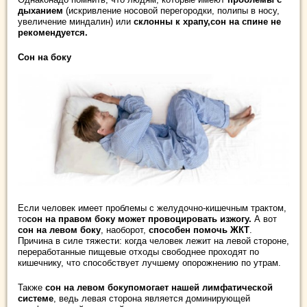
дыханием
(искривление носовой перегородки, полипы в носу,
увеличение миндалин) или
с
клонны к храпу,сон на спине не
рекомендуется.
Сон на боку
Если человек имеет проблемы с желудочно-кишечным трактом,
то
сон на п
равом боку
может провоцировать изжогу.
А вот
сон на левом боку
, наоборот,
способен помочь ЖКТ
.
Причина в силе тяжести: когда человек лежит на левой стороне,
переработанные пищевые отходы свободнее проходят по
кишечнику, что способствует лучшему опорожнению по утрам.
Также
сон на левом боку
помогает нашей лимфатической
системе
, ведь левая сторона является доминирующей