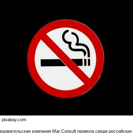
: pixabay.com
едовательская компания Mar Consult провела среди российских