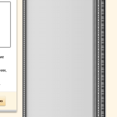
ие
нии,
.
ью