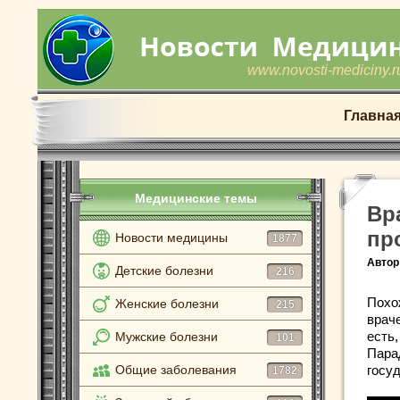
www.novosti-mediciny.r
Главна
Медицинские темы
Вр
пр
Новости медицины
1877
Автор
Детские болезни
216
Похож
Женские болезни
215
враче
есть,
Мужские болезни
101
Пара
Общие заболевания
госу
1782