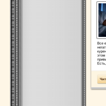
Все 
нега
курен
этом
прив
Есть, 
Чит