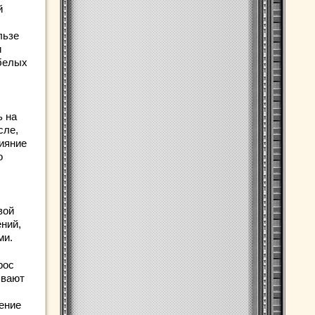
й
льзе
и
белых
ь на
сле,
ияние
о
вой
ений,
ми.
рос
ывают
ение