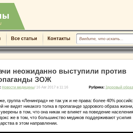
u
я
Все статьи
Контакты
ачи неожиданно выступили против
опаганды ЗОЖ
:
Новости медицины
/ 16 Авг 2017 в 11:16
Рубрика:
Здоровый образ
е, группа «Ленинград» не так уж и не права: более 40% россий
й не видят никакого толка в пропаганде здорового образа жизни,
 уверены в том, что она никак не влияет на поведение населения
докс же в том, что большинство медиков поддерживают усилия
дарства в этом направлении.