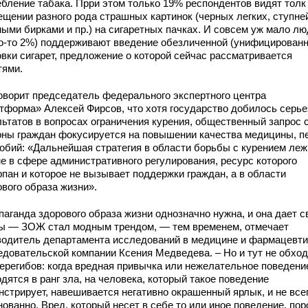
ебление табака. Прри этом только 19% респондентов видят толк
ещении разного рода страшных картинок (черных легких, ступне
ными бирками и пр.) на сигаретных пачках. И совсем уж мало л
го-то 2%) поддерживают введение обезличенной (унифицированн
овки сигарет, предложение о которой сейчас рассматривается
тями.
говорит председатель федерального экспертного центра
тформа» Алексей Фирсов, что хотя государство добилось серь
льтатов в вопросах ограничения курения, общественный запрос 
оны граждан фокусируется на повышении качества медицины, п
собий: «Дальнейшая стратегия в области борьбы с курением леж
не в сфере административного регулирования, ресурс которого
рпан и которое не вызывает поддержки граждан, а в области
ового образа жизни».
паганда здорового образа жизни однозначно нужна, и она дает с
ы — ЗОЖ стал модным трендом, — тем временем, отмечает
водитель департамента исследований в медицине и фармацевти
едовательской компании Ксения Медведева. – Но и тут не обхо
перегибов: когда вредная привычка или нежелательное поведени
дятся в ранг зла, на человека, который такое поведение
нстрирует, навешивается негативно окрашенный ярлык, и не все
ованно. Вред, который несет в себе то или иное поведение, пор