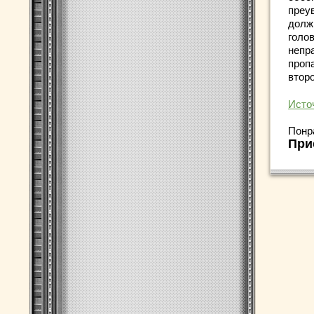
преу
долж
голо
непр
проп
втор
Исто
Понр
При