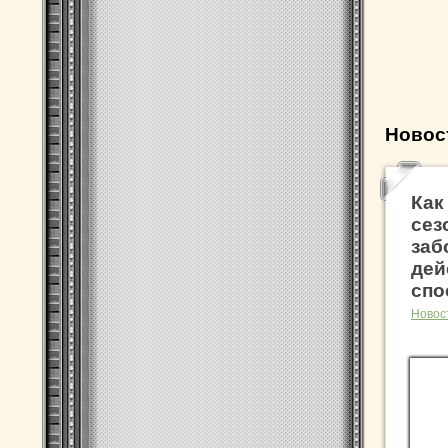
Новос
Как
сез
заб
дей
спо
Новос