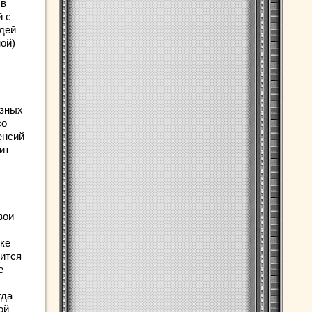
 в
й с
юдей
ой)
езных
со
енсий
ит
вои
ке
дится
е
гда
ой