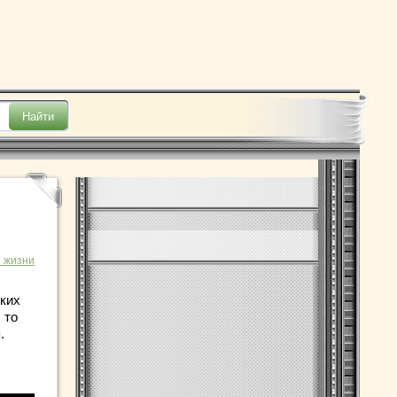
 жизни
ских
 то
.