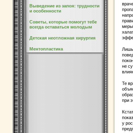
врач
Выведение из запоя: трудности
проп
и особенности
напра
прави
Советы, которые помогут тебе
меры
всегда оставаться молодым
халат
эффе
Детская неотложная хирургия
Ментопластика
Лишь
повед
поко
не с
влия
Те в
объя
образ
при 
Кста
пока
у ро
пред