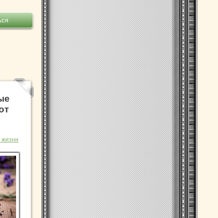
ые
от
 жизни