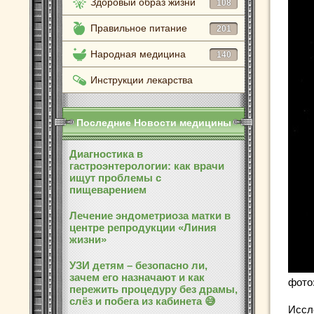
Здоровый образ жизни
108
Правильное питание
201
Народная медицина
140
Инструкции лекарства
Последние Новости медицины
Диагностика в
гастроэнтерологии: как врачи
ищут проблемы с
пищеварением
Лечение эндометриоза матки в
центре репродукции «Линия
жизни»
УЗИ детям – безопасно ли,
зачем его назначают и как
фото
пережить процедуру без драмы,
слёз и побега из кабинета 😅
Иссл