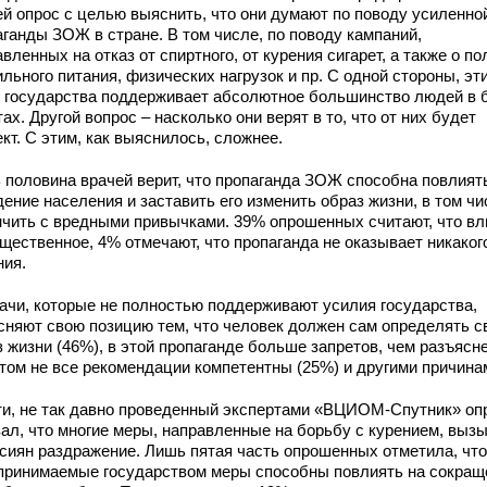
ей опрос с целью выяснить, что они думают по поводу усиленно
аганды ЗОЖ в стране. В том числе, по поводу кампаний,
вленных на отказ от спиртного, от курения сигарет, а также о по
льного питания, физических нагрузок и пр. С одной стороны, эт
 государства поддерживает абсолютное большинство людей в 
ах. Другой вопрос – насколько они верят в то, что от них будет
кт. С этим, как выяснилось, сложнее.
 половина врачей верит, что пропаганда ЗОЖ способна повлият
ение населения и заставить его изменить образ жизни, в том чи
нчить с вредными привычками. 39% опрошенных считают, что вл
ущественное, 4% отмечают, что пропаганда не оказывает никаког
ния.
рачи, которые не полностью поддерживают усилия государства,
сняют свою позицию тем, что человек должен сам определять с
 жизни (46%), в этой пропаганде больше запретов, чем разъясн
этом не все рекомендации компетентны (25%) и другими причина
ти, не так давно проведенный экспертами «ВЦИОМ-Спутник» оп
зал, что многие меры, направленные на борьбу с курением, выз
ссиян раздражение. Лишь пятая часть опрошенных отметила, что
принимаемые государством меры способны повлиять на сокращ