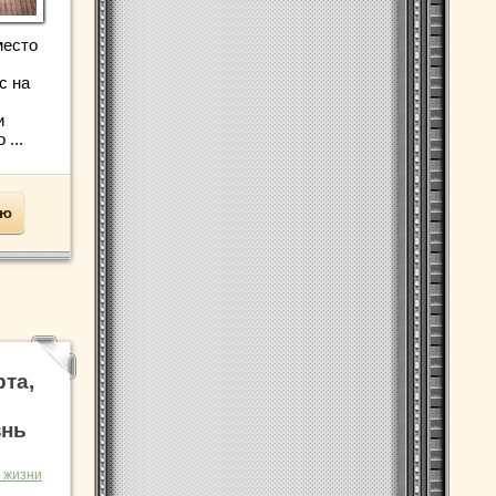
место
с на
и
...
ью
та,
знь
 жизни