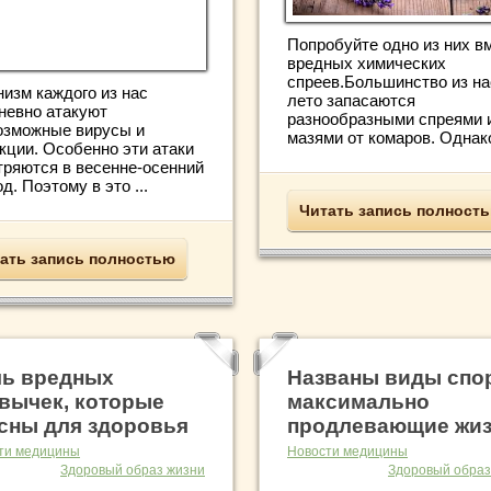
Попробуйте одно из них в
вредных химических
спреев.Большинство из на
низм каждого из нас
лето запасаются
невно атакуют
разнообразными спреями 
озможные вирусы и
мазями от комаров. Однако 
кции. Особенно эти атаки
тряются в весенне-осенний
д. Поэтому в это ...
Читать запись полност
ать запись полностью
ь вредных
Названы виды спор
вычек, которые
максимально
сны для здоровья
продлевающие жи
ти медицины
Новости медицины
Здоровый образ жизни
Здоровый образ