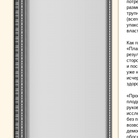
потр
разм
труп
(все
упак
влас
Как 
«Пла
резу
стор
и по
уже 
исче
здор
«Про
плод
руко
иссл
без 
возво
демо
обосн