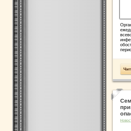
Орга
ежед
всев
инфе
обос
перио
Чит
Сем
при
опа
Новос