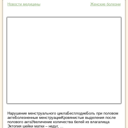
Новости медицины
Женские болезни
Нарушение менструального циклаБесплодиеБоль при половом
актеБолезненные менструацииКровянистые выделения после
полового актаУвеличение количества белей из влагалища
Эктопия шейки матки – недуг, ...