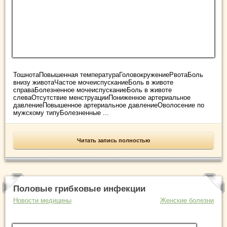
ТошнотаПовышенная температураГоловокружениеРвотаБоль
внизу животаЧастое мочеиспусканиеБоль в животе
справаБолезненное мочеиспусканиеБоль в животе
слеваОтсутствие менструацииПониженное артериальное
давлениеПовышенное артериальное давлениеОволосение по
мужскому типуБолезненные ...
Читать запись полностью
Половые грибковые инфекции
Новости медицины
Женские болезни