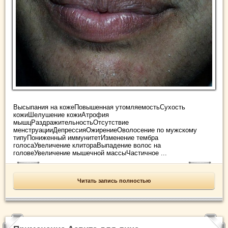
Высыпания на кожеПовышенная утомляемостьСухость
кожиШелушение кожиАтрофия
мышцРаздражительностьОтсутствие
менструацииДепрессияОжирениеОволосение по мужскому
типуПониженный иммунитетИзменение тембра
голосаУвеличение клитораВыпадение волос на
головеУвеличение мышечной массыЧастичное ...
Читать запись полностью