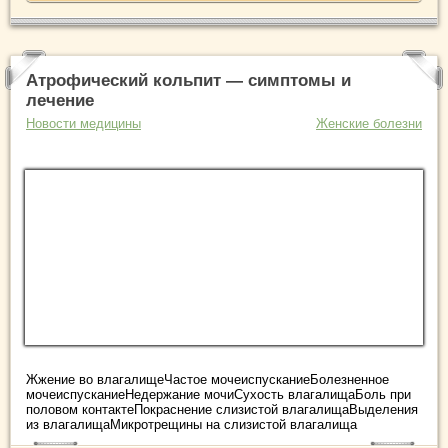
Атрофический кольпит — симптомы и
лечение
Новости медицины
Женские болезни
Жжение во влагалищеЧастое мочеиспусканиеБолезненное
мочеиспусканиеНедержание мочиСухость влагалищаБоль при
половом контактеПокраснение слизистой влагалищаВыделения
из влагалищаМикротрещины на слизистой влагалища