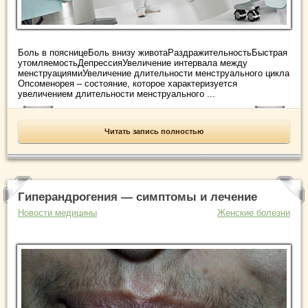
Боль в поясницеБоль внизу животаРаздражительностьБыстрая
утомляемостьДепрессияУвеличение интервала между
менструациямиУвеличение длительности менструального цикла
Опсоменорея – состояние, которое характеризуется
увеличением длительности менструального ...
Читать запись полностью
Гиперандрогения — симптомы и лечение
Новости медицины
Женские болезни