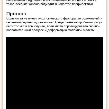
болезненных ощущений и воспалительного процесса. Также
такое лечение хорошо подходит в качестве профилактики.
Прогноз
Если киста не имеет онкологического фактора, то осложнений и
серьезной угрозы здоровью нет. Существенные проблемы могут
быть только в том случае, если киста спровоцировала гнойно-
воспалительный процесс и деформацию молочной железы.