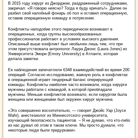
В 2015 году хирург из Джорджии, раздраженный сотрудниками,
закричал: «Я говорю неясно? Тогда я буду кричать!». Далее он
разбил свой налобный фонарь об пол и оставил операционную,
оставив операционную команду в потрясении.
Конфликты наподобие этого периодически возникают в
операционных, когда группы высокообразованных
профессионалов работают в условиях высокого давления.
Описанный выше конфликт был необычен лишь тем, что при
этом присутствовала антрополог Лаура Джонс (Laura Jones) из
Университета Эмори (Emory University) в Атланте, которая
делала заметки.
Ее наблюдения запечатлели 6348 взаимодействий во время 200
операций. Согласно исследованию, важную роль в конфликтах
в операционной играет гендерный баланс оперирующей
команды. Конфликты наиболее часто возникали, когда хирурги
мужчины работали с командой, в которой преобладали
мужчины. Меньше конфликтов возникало, если хирургом была
женщина или женщинами был окружен хирург мужчина.
«Это совершенно восхитительно, — говорит Джойс Уар (Joyce
Wahr), анестезиолог из Миннесотского университета,
изучающий безопасность пациентов. – Я не думаю, что кто-либо
из нас думал об этом в таком ключе. Мы просто думали, что
некоторые люди были придурками».