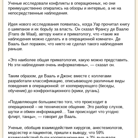
Ученые исследовали конфликты в операционных, но они
преимущественно опирались на обзоры и интервью, а не на
непосредственные наблюдения.
Идея нового исследования появилась, когда Уар прочитал книгу
о шимпанзе и их борьбу за власть. Он сказал Франсу де Ваалю
(Frans de Waal), автору книги и приматологу, что «такие же
наблюдения можно сделать и в операционной комнате». Де
Вааль был поражен, что никто не сделал такого наблюдения
раньше.
«Это наиболее общая приматология, какую можно представить.
Но эти наблюдения очень информативны», — сказал он.
Таким образом, де Вааль и Джонс вместе с коллегами
разработали классификацию, описывающую различные виды
поведения в операционной: от кооперирующего (беседы,
обучение) до конфронтационного (крики, ругань).
«Подавляющее большинство того, что происходит в
операционной – не техническое общение. Это разбор слухов,
шутки и обмен информацией… Там происходит что угодно:
флирт, танцы», — говорит де Вааль.
Ученые, обобщив взаимодействия хирургов, анестезиологов,
медсестер и пациентов, пришли к выводу, что 59%
взаимодействий были кооперационными, а 3% вызывали