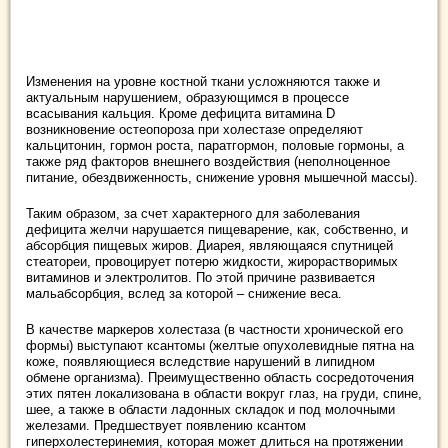
Изменения на уровне костной ткани усложняются также и
актуальным нарушением, образующимся в процессе
всасывания кальция. Кроме дефицита витамина D
возникновение остеопороза при холестазе определяют
кальцитонин, гормон роста, паратгормон, половые гормоны, а
также ряд факторов внешнего воздействия (неполноценное
питание, обездвиженность, снижение уровня мышечной массы).
Таким образом, за счет характерного для заболевания
дефицита желчи нарушается пищеварение, как, собственно, и
абсорбция пищевых жиров. Диарея, являющаяся спутницей
стеатореи, провоцирует потерю жидкости, жирорастворимых
витаминов и электролитов. По этой причине развивается
мальабсорбция, вслед за которой – снижение веса.
В качестве маркеров холестаза (в частности хронической его
формы) выступают ксантомы (желтые опухолевидные пятна на
коже, появляющиеся вследствие нарушений в липидном
обмене организма). Преимущественно область сосредоточения
этих пятен локализована в области вокруг глаз, на груди, спине,
шее, а также в области ладонных складок и под молочными
железами. Предшествует появлению ксантом
гиперхолестеринемия, которая может длиться на протяжении