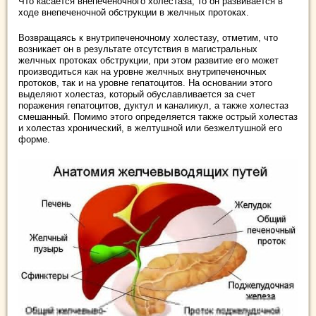
Что касается внепеченочного холестаза, то он развивается в
ходе внепеченочной обструкции в желчных протоках.
Возвращаясь к внутрипеченочному холестазу, отметим, что
возникает он в результате отсутствия в магистральных
желчных протоках обструкции, при этом развитие его может
производиться как на уровне желчных внутрипеченочных
протоков, так и на уровне гепатоцитов. На основании этого
выделяют холестаз, который обуславливается за счет
поражения гепатоцитов, дуктул и каналикул, а также холестаз
смешанный. Помимо этого определяется также острый холестаз
и холестаз хронический, в желтушной или безжелтушной его
форме.