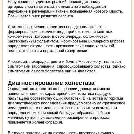
Нарушение сосудистых реакций происходит ввиду
артериальной гипотензии, помимо этого наблюдается
нарушение в регенерации тканей, повышенная кровоточивость.
Повышается риск развития сепсиса.
Длительное течение холестаза нередко осложняется
формированием в желчевыводящей системе пигментных
конкрементов, которые, в свою очередь, осложняются
бактериальным холангитом. Формирование билиарного цирроза
определяет актуальность признаков печеночно-клеточной
недостаточности и портальной гипертензии.
Анорексия, лихорадка, рвота и боль в животе могут являться
симптомами заболевания, спровоцировавшего холестаз, однако
симптомами самого холестаза они не являются.
Диагностирование холестаза
Определяется холестаз на основании данных анамнеза
пациента и наличия характерной симптоматики наряду с
пальпацией соответствующих областей. В качестве алгоритма
диагностического исследования предусмотрено ультразвуковое
исследование, с помощью которого становится возможным
определение механической блокады, образовавшейся в
желчных путях. При выявлении расширения в протоках
применяется холангиография.
В случае подозрения на актуальность внутрипеченочного