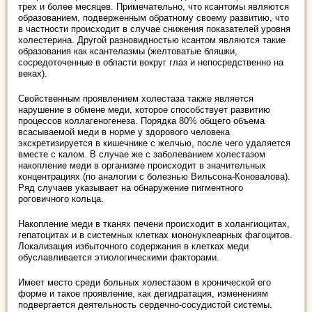
трех и более месяцев. Примечательно, что ксантомы являются
образованием, подверженным обратному своему развитию, что
в частности происходит в случае снижения показателей уровня
холестерина. Другой разновидностью ксантом являются такие
образования как ксантелазмы (желтоватые бляшки,
сосредоточенные в области вокруг глаз и непосредственно на
веках).
Свойственным проявлением холестаза также является
нарушение в обмене меди, которое способствует развитию
процессов коллагеногенеза. Порядка 80% общего объема
всасываемой меди в норме у здорового человека
экскретизируется в кишечнике с желчью, после чего удаляется
вместе с калом. В случае же с заболеванием холестазом
накопление меди в организме происходит в значительных
концентрациях (по аналогии с болезнью Вильсона-Коновалова).
Ряд случаев указывает на обнаружение пигментного
роговичного кольца.
Накопление меди в тканях печени происходит в холангиоцитах,
гепатоцитах и в системных клетках мононуклеарных фагоцитов.
Локализация избыточного содержания в клетках меди
обуславливается этиологическими факторами.
Имеет место среди больных холестазом в хронической его
форме и такое проявление, как дегидратация, изменениям
подвергается деятельность сердечно-сосудистой системы.