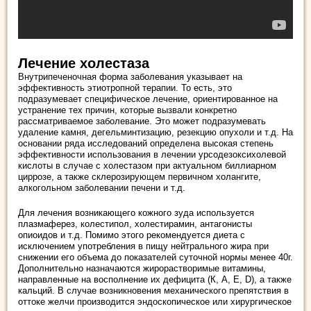
Лечение холестаза
Внутрипеченочная форма заболевания указывает на
эффективность этиотропной терапии. То есть, это
подразумевает специфическое лечение, ориентированное на
устранение тех причин, которые вызвали конкретно
рассматриваемое заболевание. Это может подразумевать
удаление камня, дегельминтизацию, резекцию опухоли и т.д. На
основании ряда исследований определена высокая степень
эффективности использования в лечении урсодезоксихолевой
кислоты в случае с холестазом при актуальном биллиарном
циррозе, а также склерозирующем первичном холангите,
алкогольном заболевании печени и т.д.
Для лечения возникающего кожного зуда используется
плазмаферез, колестипол, холестирамин, антагонисты
опиоидов и т.д. Помимо этого рекомендуется диета с
исключением употребления в пищу нейтрального жира при
снижении его объема до показателей суточной нормы менее 40г.
Дополнительно назначаются жирорастворимые витамины,
направленные на восполнение их дефицита (К, А, Е, D), а также
кальций. В случае возникновения механического препятствия в
оттоке желчи производится эндоскопическое или хирургическое