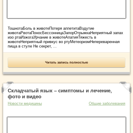
ТошнотаБоль в животеПотеря аппетитаВздутие
животаРвотаПоносБессонницаЗапорОтрыжкаНеприятный запах
изо ртаИзжогаУрчание в животеАпатияТяжесть в
животеНеприятный привкус во ртуМетеоризмНепереваренная
пища в стуле Не секрет, ...
Читать запись полностью
Складчатый язык – симптомы и лечение,
фото и видео
Новости медицины
Общие заболевания