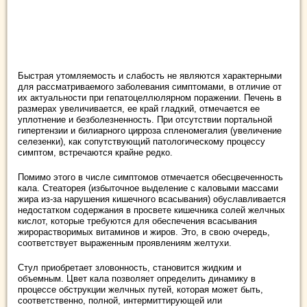
Быстрая утомляемость и слабость не являются характерными
для рассматриваемого заболевания симптомами, в отличие от
их актуальности при гепатоцеллюлярном поражении. Печень в
размерах увеличивается, ее край гладкий, отмечается ее
уплотнение и безболезненность. При отсутствии портальной
гипертензии и билиарного цирроза спленомегалия (увеличение
селезенки), как сопутствующий патологическому процессу
симптом, встречаются крайне редко.
Помимо этого в числе симптомов отмечается обесцвеченность
кала. Стеаторея (избыточное выделение с каловыми массами
жира из-за нарушения кишечного всасывания) обуславливается
недостатком содержания в просвете кишечника солей желчных
кислот, которые требуются для обеспечения всасывания
жирорастворимых витаминов и жиров. Это, в свою очередь,
соответствует выраженным проявлениям желтухи.
Стул приобретает зловонность, становится жидким и
объемным. Цвет кала позволяет определить динамику в
процессе обструкции желчных путей, которая может быть,
соответственно, полной, интермиттирующей или