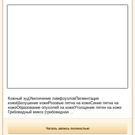
Кожный зудУвеличение лимфоузловПигментация
кожиШелушение кожиРозовые пятна на кожеСиние пятна на
кожеОбразование опухолей на кожеУтолщение пятен на коже
Грибовидный микоз (грибовидная ...
Читать запись полностью