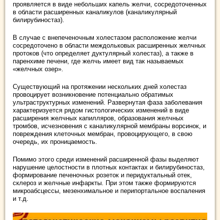
проявляется в виде небольших капель желчи, сосредоточенных
в области расширенных каналикулов (каналикулярный
билирубиностаз).
В случае с внепеченочным холестазом расположение желчи
сосредоточено в области междольковых расширенных желчных
протоков (что определяет дуктулярный холестаз), а также в
паренхиме печени, где желчь имеет вид так называемых
«желчных озер».
Существующий на протяжении нескольких дней холестаз
провоцирует возникновение потенциально обратимых
ультраструктурных изменений. Развернутая фаза заболевания
характеризуется рядом гистологических изменений в виде
расширения желчных капилляров, образования желчных
тромбов, исчезновения с каналикулярной мембраны ворсинок, и
повреждения клеточных мембран, провоцирующего, в свою
очередь, их проницаемость.
Помимо этого среди изменений расширенной фазы выделяют
нарушение целостности в плотных контактах и билирубиностаз,
формирование печеночных розеток и перидуктальный отек,
склероз и желчные инфаркты. При этом также формируются
микроабсцессы, мезенхимальное и перипортальное воспаления
и т.д.