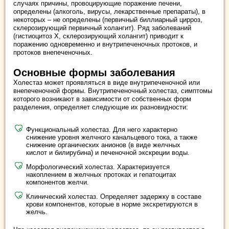
случаях причины, провоцирующие поражение печени,
определены (алкоголь, вирусы, лекарственные препараты), в
некоторых – не определены (первичный биллиарный цирроз,
склерозирующий первичный холангит). Ряд заболеваний
(гистиоцитоз Х, склерозирующий холангит) приводит к
поражению одновременно и внутрипеченочных протоков, и
протоков внепеченочных.
Основные формы заболевания
Холестаз может проявляться в виде внутрипеченочной или
внепеченочной формы. Внутрипеченочный холестаз, симптомы
которого возникают в зависимости от собственных форм
разделения, определяет следующие их разновидности:
Функциональный холестаз. Для него характерно
снижение уровня желчного канальцевого тока, а также
снижение органических анионов (в виде желчных
кислот и билирубина) и печеночной экскреции воды.
Морфологический холестаз. Характеризуется
накоплением в желчных протоках и гепатоцитах
компонентов желчи.
Клинический холестаз. Определяет задержку в составе
крови компонентов, которые в норме экскретируются в
желчь.