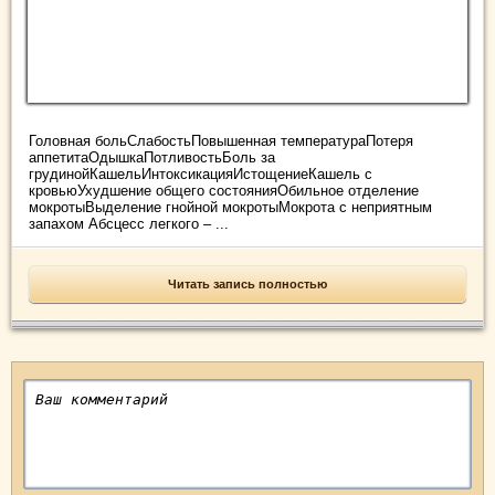
Головная больСлабостьПовышенная температураПотеря
аппетитаОдышкаПотливостьБоль за
грудинойКашельИнтоксикацияИстощениеКашель с
кровьюУхудшение общего состоянияОбильное отделение
мокротыВыделение гнойной мокротыМокрота с неприятным
запахом Абсцесс легкого – ...
Читать запись полностью