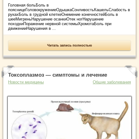
Головная больБоль в
поясницеГоловокружениеОдышкаСонливостьКашельСлабость в
рукахБоль в грудной клеткеОнемение конечностейБоль в
шееМигреньНарушение осанкиОтек ногНарушение
походкиПоражение нервной системыХромотаБоль при
движенииНарушения в ...
Читать запись полностью
Токсоплазмоз — симптомы и лечение
Новости медицины
Общие заболевания