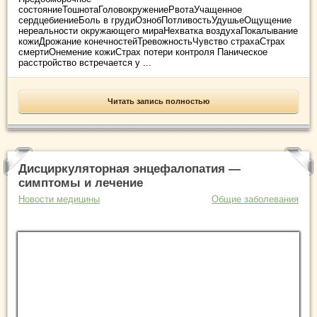
состояниеТошнотаГоловокружениеРвотаУчащенное
сердцебиениеБоль в грудиОзнобПотливостьУдушьеОщущение
нереальности окружающего мираНехватка воздухаПокалывание
кожиДрожание конечностейТревожностьЧувство страхаСтрах
смертиОнемение кожиСтрах потери контроля Паническое
расстройство встречается у ...
Читать запись полностью
Дисциркуляторная энцефалопатия —
симптомы и лечение
Новости медицины
Общие заболевания