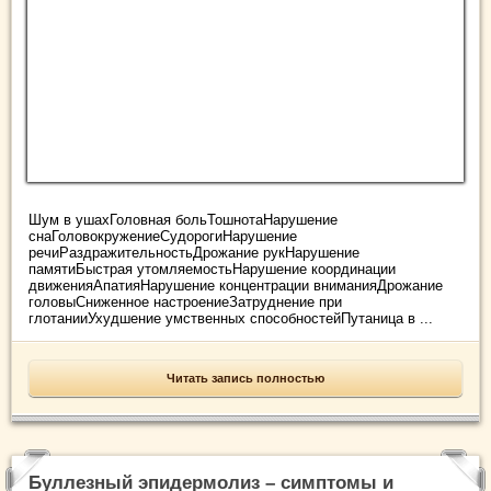
Шум в ушахГоловная больТошнотаНарушение
снаГоловокружениеСудорогиНарушение
речиРаздражительностьДрожание рукНарушение
памятиБыстрая утомляемостьНарушение координации
движенияАпатияНарушение концентрации вниманияДрожание
головыСниженное настроениеЗатруднение при
глотанииУхудшение умственных способностейПутаница в ...
Читать запись полностью
Буллезный эпидермолиз – симптомы и