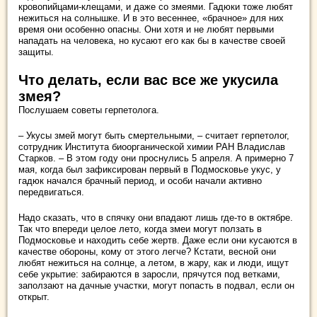
кровопийцами-клещами, и даже со змеями. Гадюки тоже любят
нежиться на солнышке. И в это весеннее, «брачное» для них
время они особенно опасны. Они хотя и не любят первыми
нападать на человека, но кусают его как бы в качестве своей
защиты.
Что делать, если вас все же укусила
змея?
Послушаем советы герпетолога.
– Укусы змей могут быть смертельными, – считает герпетолог,
сотрудник Института биоорганической химии РАН Владислав
Старков. – В этом году они проснулись 5 апреля. А примерно 7
мая, когда был зафиксирован первый в Подмосковье укус, у
гадюк начался брачный период, и особи начали активно
передвигаться.
Надо сказать, что в спячку они впадают лишь где-то в октябре.
Так что впереди целое лето, когда змеи могут ползать в
Подмосковье и находить себе жертв. Даже если они кусаются в
качестве обороны, кому от этого легче? Кстати, весной они
любят нежиться на солнце, а летом, в жару, как и люди, ищут
себе укрытие: забираются в заросли, прячутся под ветками,
заползают на дачные участки, могут попасть в подвал, если он
открыт.