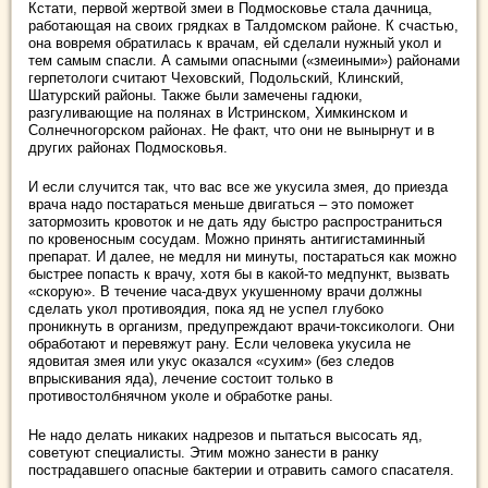
Кстати, первой жертвой змеи в Подмосковье стала дачница,
работающая на своих грядках в Талдомском районе. К счастью,
она вовремя обратилась к врачам, ей сделали нужный укол и
тем самым спасли. А самыми опасными («змеиными») районами
герпетологи считают Чеховский, Подольский, Клинский,
Шатурский районы. Также были замечены гадюки,
разгуливающие на полянах в Истринском, Химкинском и
Солнечногорском районах. Не факт, что они не вынырнут и в
других районах Подмосковья.
И если случится так, что вас все же укусила змея, до приезда
врача надо постараться меньше двигаться – это поможет
затормозить кровоток и не дать яду быстро распространиться
по кровеносным сосудам. Можно принять антигистаминный
препарат. И далее, не медля ни минуты, постараться как можно
быстрее попасть к врачу, хотя бы в какой-то медпункт, вызвать
«скорую». В течение часа-двух укушенному врачи должны
сделать укол противоядия, пока яд не успел глубоко
проникнуть в организм, предупреждают врачи-токсикологи. Они
обработают и перевяжут рану. Если человека укусила не
ядовитая змея или укус оказался «сухим» (без следов
впрыскивания яда), лечение состоит только в
противостолбнячном уколе и обработке раны.
Не надо делать никаких надрезов и пытаться высосать яд,
советуют специалисты. Этим можно занести в ранку
пострадавшего опасные бактерии и отравить самого спасателя.