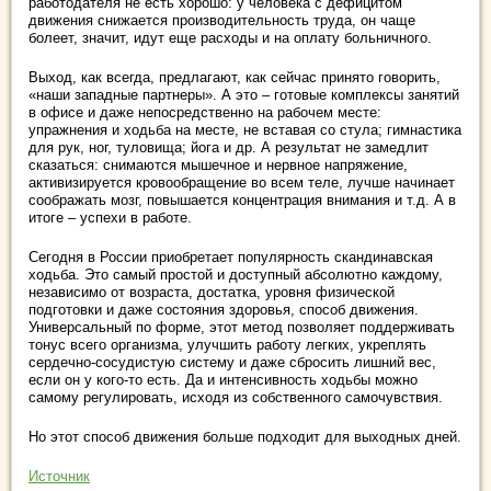
работодателя не есть хорошо: у человека с дефицитом
движения снижается производительность труда, он чаще
болеет, значит, идут еще расходы и на оплату больничного.
Выход, как всегда, предлагают, как сейчас принято говорить,
«наши западные партнеры». А это – готовые комплексы занятий
в офисе и даже непосредственно на рабочем месте:
упражнения и ходьба на месте, не вставая со стула; гимнастика
для рук, ног, туловища; йога и др. А результат не замедлит
сказаться: снимаются мышечное и нервное напряжение,
активизируется кровообращение во всем теле, лучше начинает
соображать мозг, повышается концентрация внимания и т.д. А в
итоге – успехи в работе.
Сегодня в России приобретает популярность скандинавская
ходьба. Это самый простой и доступный абсолютно каждому,
независимо от возраста, достатка, уровня физической
подготовки и даже состояния здоровья, способ движения.
Универсальный по форме, этот метод позволяет поддерживать
тонус всего организма, улучшить работу легких, укреплять
сердечно-сосудистую систему и даже сбросить лишний вес,
если он у кого-то есть. Да и интенсивность ходьбы можно
самому регулировать, исходя из собственного самочувствия.
Но этот способ движения больше подходит для выходных дней.
Источник