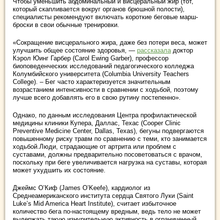
Чтобы уменьшить абдоминальный и висцеральный жир (тот,
который скапливается вокруг органов брюшной полости),
специалисты рекомендуют включать короткие беговые марш-
броски в свои обычные тренировки.
«Сокращение висцерального жира, даже без потери веса, может
улучшить общее состояние здоровья, —
рассказала
доктор
Кэрол Юинг Гарбер (Carol Ewing Garber), профессор
биоповеденческих исследований педагогического колледжа
Колумбийского университета (Columbia University Teachers
College). – Бег часто характеризуется значительным
возрастанием интенсивности в сравнении с ходьбой, поэтому
лучше всего добавлять его в свою рутину постепенно».
Однако, по данным исследования Центра профилактической
медицины клиники Купера, Даллас, Техас (Cooper Clinic
Preventive Medicine Center, Dallas, Texas), бегуны подвергаются
повышенному риску травм по сравнению с теми, кто занимается
ходьбой.Люди, страдающие от артрита или проблем с
суставами, должны предварительно посоветоваться с врачом,
поскольку при беге увеличивается нагрузка на суставы, которая
может ухудшить их состояние.
Джеймс О’Киф (James O’Keefe), кардиолог из
Среднеамериканского института сердца Святого Луки (Saint
Luke’s Mid America Heart Institute), считает избыточное
количество бега по-настоящему вредным, ведь тело не может
выдержать такую изнурительную активность в ограниченный