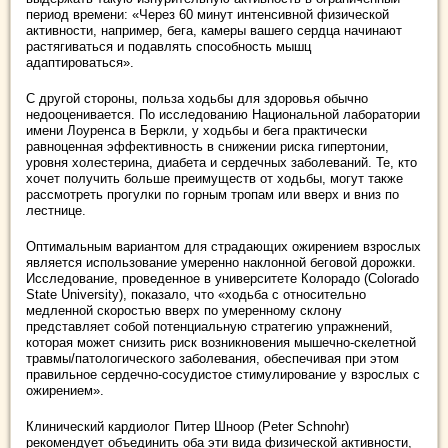
период времени: «Через 60 минут интенсивной физической
активности, например, бега, камеры вашего сердца начинают
растягиваться и подавлять способность мышц
адаптироваться».
С другой стороны, польза ходьбы для здоровья обычно
недооценивается. По исследованию Национальной лаборатории
имени Лоуренса в Беркли, у ходьбы и бега практически
равноценная эффективность в снижении риска гипертонии,
уровня холестерина, диабета и сердечных заболеваний. Те, кто
хочет получить больше преимуществ от ходьбы, могут также
рассмотреть прогулки по горным тропам или вверх и вниз по
лестнице.
Оптимальным вариантом для страдающих ожирением взрослых
является использование умеренно наклонной беговой дорожки.
Исследование, проведенное в университете Колорадо (Colorado
State University), показало, что «ходьба с относительно
медленной скоростью вверх по умеренному склону
представляет собой потенциальную стратегию упражнений,
которая может снизить риск возникновения мышечно-скелетной
травмы/патологического заболевания, обеспечивая при этом
правильное сердечно-сосудистое стимулирование у взрослых с
ожирением».
Клинический кардиолог Питер Шноор (Peter Schnohr)
рекомендует объединить оба эти вида физической активности,