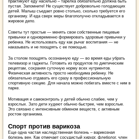
практикуют еду насильно – тарелка обязательно должна быть
пустая. Запомните! Не существует добровольно голодающих
детей. Малыш съедает ровно столько, сколько требуется его
организму. И еда сверх меры благополучно откладывается в
жировое депо.
Советы тут простые — менять свои собственные пищевые
привычки и одновременно формировать здоровые привычки у
ребенка. Не использовать еду как рычаг воспитания — не
наказывать и не поощрять с ее помощью.
За столом поощрять осознанную еду — во время еды убрать
телевизор и гаджеты. Готовить из продуктов по диетическим
рецептам, сохраняя суточную норму всех нутриентов.
Физическая активность просто необходима ребенку. Не
обязательно отдавать его сразу в профессиональную
спортивную секцию. Для начала можно побегать вместе с ним в
парке.
Мотивация и самоконтроль у детей обычно слабее, чем у
взрослых. Зато дети худеют обычно быстрее, чем взрослые.
Это связано с интенсивным обменом веществ, с активным
ростом организма.
Спорт против варикоза
Еще одна частая наследственная болезнь – варикозная
болезнь вен. Как отмечает сосудистый хирург, флеболог, член