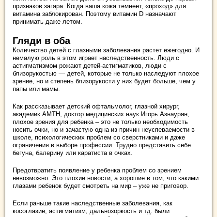
признаков загара. Когда ваша кожа темнеет, «проход» для
витамина заблокирован. Поэтому витамин D назначают
принимать даже летом.
Гляди в оба
Количество детей с глазными заболевания растет ежегодно. И
немалую роль в этом играет наследственность. Люди с
астигматизмом рожают детей-астигматиков, люди с
близорукостью — детей, которые не только наследуют плохое
зрение, но и степень близорукости у них будет больше, чем у
папы или мамы.
Как рассказывает детский офтальмолог, глазной хирург,
академик АМТН, доктор медицинских наук Игорь Азнаурян,
плохое зрения для ребенка – это не только необходимость
носить очки, но и зачастую одна из причин неуспеваемости в
школе, психологических проблем со сверстниками и даже
ограничения в выборе профессии. Трудно представить себе
бегуна, балерину или каратиста в очках.
Предотвратить появление у ребенка проблем со зрением
невозможно. Это плохие новости, а хорошие в том, что какими
глазами ребенок будет смотреть на мир – уже не приговор.
Если раньше такие наследственные заболевания, как
косоглазие, астигматизм, дальнозоркость и тд. были