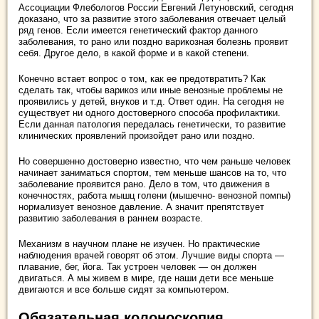
Ассоциации Флебологов России Евгений Летуновский, сегодня
доказано, что за развитие этого заболевания отвечает целый
ряд генов. Если имеется генетический фактор данного
заболевания, то рано или поздно варикозная болезнь проявит
себя. Другое дело, в какой форме и в какой степени.
Конечно встает вопрос о том, как ее предотвратить? Как
сделать так, чтобы варикоз или иные венозные проблемы не
проявились у детей, внуков и т.д. Ответ один. На сегодня не
существует ни одного достоверного способа профилактики.
Если данная патология передалась генетически, то развитие
клинических проявлений произойдет рано или поздно.
Но совершенно достоверно известно, что чем раньше человек
начинает заниматься спортом, тем меньше шансов на то, что
заболевание проявится рано. Дело в том, что движения в
конечностях, работа мышц голени (мышечно- венозной помпы)
нормализует венозное давление. А значит препятствует
развитию заболевания в раннем возрасте.
Механизм в научном плане не изучен. Но практические
наблюдения врачей говорят об этом. Лучшие виды спорта —
плавание, бег, йога. Так устроен человек — он должен
двигаться. А мы живем в мире, где наши дети все меньше
двигаются и все больше сидят за компьютером.
Обязательная колоноскопия