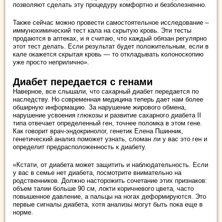
позволяют сделать эту процедуру комфортно и безболезненно.
Также сейчас можно провести самостоятельное исследование –
иммунохимический тест кала на скрытую кровь. Эти тесты
продаются в аптеках, и я считаю, что каждый обязан регулярно
этот тест делать. Если результат будет положительным, если в
кале окажется скрытая кровь — то откладывать колоноскопию
уже просто неприлично».
Диабет передается с генами
Наверное, все слышали, что сахарный диабет передается по
наследству. Но современная медицина теперь дает нам более
обширную информацию. За нарушение жирового обмена,
нарушение усвоения глюкозы и развитие сахарного диабета II
типа отвечает определенный ген, точнее поломка в этом гене.
Как говорит врач-эндокринолог, генетик Елена Пшинник,
генетический анализ поможет узнать, сломан ли у вас это ген и
определит предрасположенность к диабету.
«Кстати, от диабета может защитить и наблюдательность. Если
у вас в семье нет диабета, посмотрите внимательно на
родственников. Должно насторожить сочетание этих признаков:
объем талии больше 90 см, локти коричневого цвета, часто
повышенное давление, а пальцы на ногах деформируются. Это
первые сигналы диабета, хотя анализы могут быть пока еще в
норме.