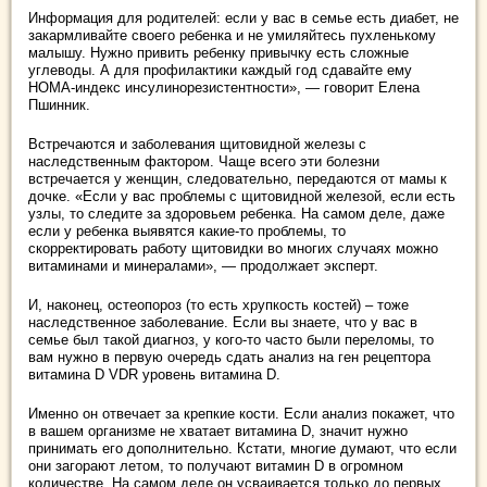
Информация для родителей: если у вас в семье есть диабет, не
закармливайте своего ребенка и не умиляйтесь пухленькому
малышу. Нужно привить ребенку привычку есть сложные
углеводы. А для профилактики каждый год сдавайте ему
HOMA-индекс инсулинорезистентности», — говорит Елена
Пшинник.
Встречаются и заболевания щитовидной железы с
наследственным фактором. Чаще всего эти болезни
встречается у женщин, следовательно, передаются от мамы к
дочке. «Если у вас проблемы с щитовидной железой, если есть
узлы, то следите за здоровьем ребенка. На самом деле, даже
если у ребенка выявятся какие-то проблемы, то
скорректировать работу щитовидки во многих случаях можно
витаминами и минералами», — продолжает эксперт.
И, наконец, остеопороз (то есть хрупкость костей) – тоже
наследственное заболевание. Если вы знаете, что у вас в
семье был такой диагноз, у кого-то часто были переломы, то
вам нужно в первую очередь сдать анализ на ген рецептора
витамина D VDR уровень витамина D.
Именно он отвечает за крепкие кости. Если анализ покажет, что
в вашем организме не хватает витамина D, значит нужно
принимать его дополнительно. Кстати, многие думают, что если
они загорают летом, то получают витамин D в огромном
количестве. На самом деле он усваивается только до первых