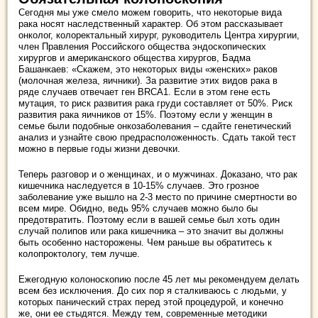
Сегодня мы уже смело можем говорить, что некоторые вида
рака носят наследственный характер. Об этом рассказывает
онколог, колоректальный хирург, руководитель Центра хирургии,
член Правления Российского общества эндоскопических
хирургов и американского общества хирургов, Бадма
Башанкаев: «Скажем, это некоторых виды «женских» раков
(молочная железа, яичники). За развитие этих видов рака в
ряде случаев отвечает ген BRCA1. Если в этом гене есть
мутация, то риск развития рака груди составляет от 50%. Риск
развития рака яичников от 15%. Поэтому если у женщин в
семье были подобные онкозаболевания – сдайте генетический
анализ и узнайте свою предрасположенность. Сдать такой тест
можно в первые годы жизни девочки.
Теперь разговор и о женщинах, и о мужчинах. Доказано, что рак
кишечника наследуется в 10-15% случаев. Это грозное
заболевание уже вышло на 2-3 место по причине смертности во
всем мире. Обидно, ведь 95% случаев можно было бы
предотвратить. Поэтому если в вашей семье был хоть один
случай полипов или рака кишечника – это значит вы должны
быть особенно насторожены. Чем раньше вы обратитесь к
колопроктологу, тем лучше.
Ежегодную колоноскопию после 45 лет мы рекомендуем делать
всем без исключения. До сих пор я сталкиваюсь с людьми, у
которых панический страх перед этой процедурой, и конечно
же, они ее стыдятся. Между тем, современные методики