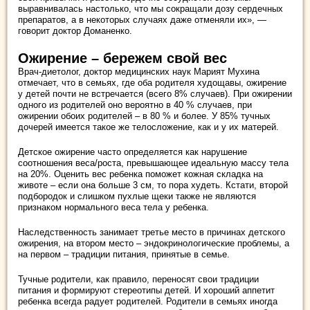
выравнивалась настолько, что мы сокращали дозу сердечных
препаратов, а в некоторых случаях даже отменяли их», —
говорит доктор Доманенко.
Ожирение – бережем свой вес
Врач-диетолог, доктор медицинских наук Марият Мухина
отмечает, что в семьях, где оба родителя худощавы, ожирение
у детей почти не встречается (всего 8% случаев). При ожирении
одного из родителей оно вероятно в 40 % случаев, при
ожирении обоих родителей – в 80 % и более. У 85% тучных
дочерей имеется такое же телосложение, как и у их матерей.
Детское ожирение часто определяется как нарушение
соотношения веса/роста, превышающее идеальную массу тела
на 20%. Оценить вес ребенка поможет кожная складка на
животе – если она больше 3 см, то пора худеть. Кстати, второй
подбородок и слишком пухлые щеки также не являются
признаком нормального веса тела у ребенка.
Наследственность занимает третье место в причинах детского
ожирения, на втором место – эндокринологические проблемы, а
на первом – традиции питания, принятые в семье.
Тучные родители, как правило, переносят свои традиции
питания и формируют стереотипы детей. И хороший аппетит
ребенка всегда радует родителей. Родители в семьях иногда