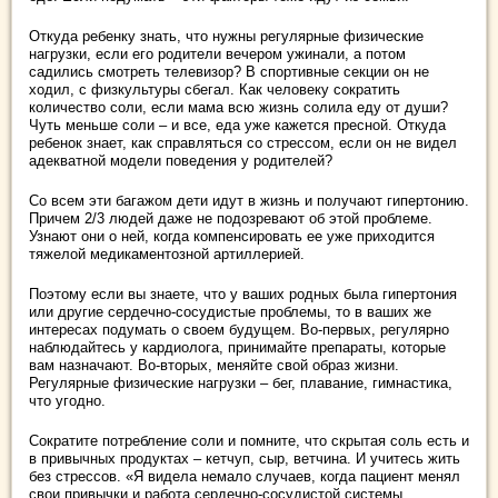
Откуда ребенку знать, что нужны регулярные физические
нагрузки, если его родители вечером ужинали, а потом
садились смотреть телевизор? В спортивные секции он не
ходил, с физкультуры сбегал. Как человеку сократить
количество соли, если мама всю жизнь солила еду от души?
Чуть меньше соли – и все, еда уже кажется пресной. Откуда
ребенок знает, как справляться со стрессом, если он не видел
адекватной модели поведения у родителей?
Со всем эти багажом дети идут в жизнь и получают гипертонию.
Причем 2/3 людей даже не подозревают об этой проблеме.
Узнают они о ней, когда компенсировать ее уже приходится
тяжелой медикаментозной артиллерией.
Поэтому если вы знаете, что у ваших родных была гипертония
или другие сердечно-сосудистые проблемы, то в ваших же
интересах подумать о своем будущем. Во-первых, регулярно
наблюдайтесь у кардиолога, принимайте препараты, которые
вам назначают. Во-вторых, меняйте свой образ жизни.
Регулярные физические нагрузки – бег, плавание, гимнастика,
что угодно.
Сократите потребление соли и помните, что скрытая соль есть и
в привычных продуктах – кетчуп, сыр, ветчина. И учитесь жить
без стрессов. «Я видела немало случаев, когда пациент менял
свои привычки и работа сердечно-сосудистой системы