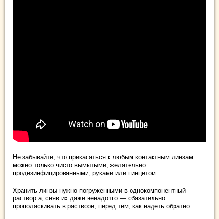
Не забывайте, что прикасаться к любым контактным линзам
можно только чисто вымытыми, желательно
продезинфицированными, руками или пинцетом.
Хранить линзы нужно погруженными в однокомпонентный
раствор а, сняв их даже ненадолго — обязательно
прополаскивать в растворе, перед тем, как надеть обратно.