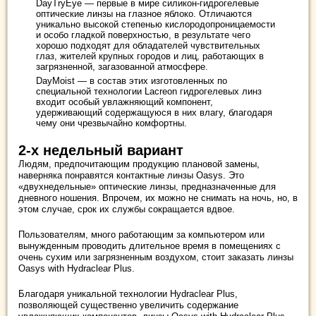
DayTryEye — первые в мире силикон-гидрогелевые
оптические линзы на глазное яблоко. Отличаются
уникально высокой степенью кислородопроницаемости
и особо гладкой поверхностью, в результате чего
хорошо подходят для обладателей чувствительных
глаз, жителей крупных городов и лиц, работающих в
загрязненной, загазованной атмосфере.
DayMoist — в состав этих изготовленных по
специальной технологии Lacreon гидрогелевых линз
входит особый увлажняющий компонент,
удерживающий содержащуюся в них влагу, благодаря
чему они чрезвычайно комфортны.
2-х недельный вариант
Людям, предпочитающим продукцию плановой замены,
наверняка понравятся контактные линзы Oasys. Это
«двухнедельные» оптические линзы, предназначенные для
дневного ношения. Впрочем, их можно не снимать на ночь, но, в
этом случае, срок их службы сокращается вдвое.
Пользователям, много работающим за компьютером или
вынужденным проводить длительное время в помещениях с
очень сухим или загрязненным воздухом, стоит заказать линзы
Oasys with Hydraclear Plus.
Благодаря уникальной технологии Hydraclear Plus,
позволяющей существенно увеличить содержание