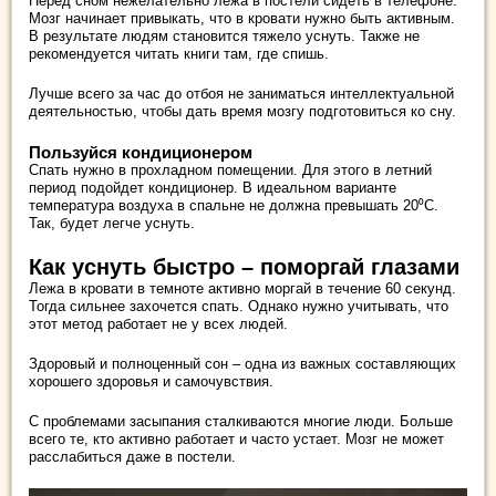
Перед сном нежелательно лежа в постели сидеть в телефоне.
Мозг начинает привыкать, что в кровати нужно быть активным.
В результате людям становится тяжело уснуть. Также не
рекомендуется читать книги там, где спишь.
Лучше всего за час до отбоя не заниматься интеллектуальной
деятельностью, чтобы дать время мозгу подготовиться ко сну.
Пользуйся кондиционером
Спать нужно в прохладном помещении. Для этого в летний
период подойдет кондиционер. В идеальном варианте
температура воздуха в спальне не должна превышать 20⁰С.
Так, будет легче уснуть.
Как уснуть быстро – поморгай глазами
Лежа в кровати в темноте активно моргай в течение 60 секунд.
Тогда сильнее захочется спать. Однако нужно учитывать, что
этот метод работает не у всех людей.
Здоровый и полноценный сон – одна из важных составляющих
хорошего здоровья и самочувствия.
С проблемами засыпания сталкиваются многие люди. Больше
всего те, кто активно работает и часто устает. Мозг не может
расслабиться даже в постели.