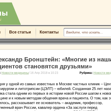
u
я
Все статьи
Контакты
ександр Бронштейн: «Многие из наш
циентов становятся друзьями»
:
Новости медицины
/ 16 Апр 2018 в 10:23
Рубрика:
Новости ме
дня у одной из самых известных в Москве частных клиник – Цен
хирургии и литотрипсии (ЦЭЛТ) – юбилей. Созданная 25 лет наз
ика стала одним из первых в истории новой России шагом к ново
цине и к новым методам общения врача и пациента. О том, как э
илось, рассказывает ее основатель – академик, профессор,
уженный врач России, кавалер ордена «За заслуги перед