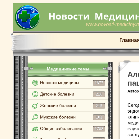
www.novosti-mediciny.r
Главна
Медицинские темы
Ал
па
Новости медицины
1877
Автор
Детские болезни
216
Сего
Женские болезни
215
эндо
клин
Мужские болезни
101
меди
Общие заболевания
случ
1782
засл