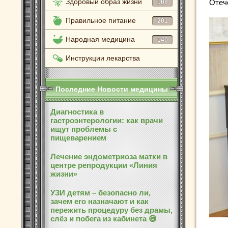
Здоровый образ жизни
Отеч
108
Правильное питание
201
Народная медицина
140
Инструкции лекарства
Последние Новости медицины
Диагностика в
гастроэнтерологии: как врачи
ищут проблемы с
пищеварением
Лечение эндометриоза матки в
центре репродукции «Линия
жизни»
УЗИ детям – безопасно ли,
зачем его назначают и как
пережить процедуру без драмы,
слёз и побега из кабинета 😅