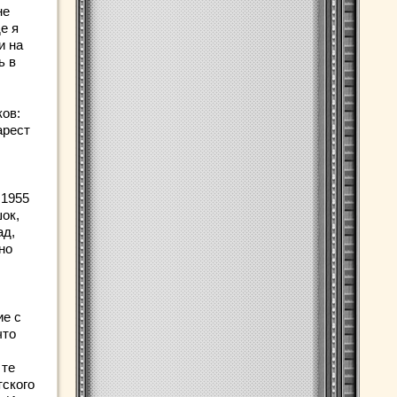
не
е я
и на
ь в
ков:
арест
 1955
ок,
ад,
но
ие с
что
 те
тского