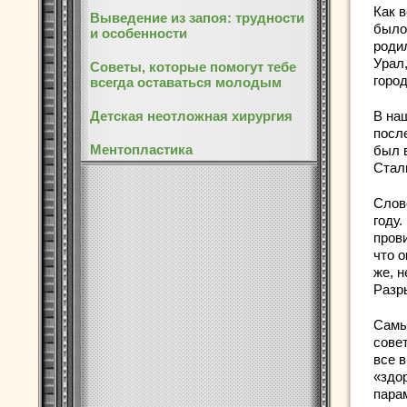
Как в
Выведение из запоя: трудности
было
и особенности
роди
Урал,
Советы, которые помогут тебе
горо
всегда оставаться молодым
В на
Детская неотложная хирургия
посл
Ментопластика
был в
Ста
Слов
году.
пров
что о
же, н
Разр
Самы
совет
все 
«здо
пара