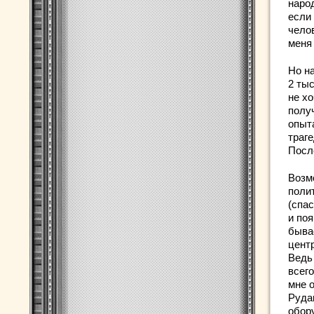
наро
если
челов
меня
Но н
2 тыс
не хо
полу
опыт
траг
Посл
Возм
поли
(спа
и поя
быва
цент
Ведь
всег
мне 
Руда
обору