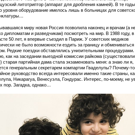
цузский литотриптор (аппарат для дробления камней). В те годы
го уровня оборудование имелось лишь в больницах для советск
нклатуры…
ывавшаяся миру новая Россия позволила наконец и врачам (а н
о дипломатам и разведчикам) посмотреть на мир. В 1988 году, в
сте 50 лет, я впервые съездил в Париж. У советских медиков
тически не было возможности ездить за границу и обмениваться
ом. Редкие поездки обставлялись унизительными процедурами.
ю, как на заседании выездной комиссии райкома (существовали
) старая партийная дама стала экзаменовать меня: а знаю ли я, 
ется генеральным секретарем компартии Гваделупы? Почему-то
ийное руководство всегда интересовали именно такие страны, ка
лупа, Никарагуа, Венесуэла, Гондурас. Интерес, по-моему, не у
х пор. Загадка, однако…