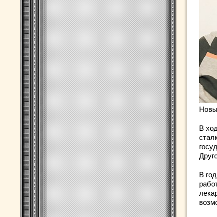
Новы
В хо
сталк
госу
Друг
В го
рабо
лека
возм