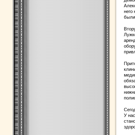
Алек
него
были
Втор
Лужк
аренд
обор
прив
Прит
клин
меди
обяз
высо
нижн
поли
Сего
У нас
стано
здор