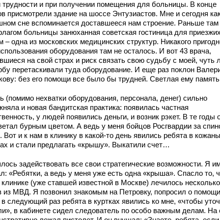
 трудности и при получении помещения для больницы. В конце
ов присмотрели здание на шоссе Энтузиастов. Мне и сегодня как
шном сне вспоминается доставшееся нам строение. Раньше там
флагом больницы занюханная советская гостиница для приезжих
м – одна из московских медицинских структур. Никакого пригодн
использования оборудования там не осталось. И вот 43 врача,
шиеся на свой страх и риск связать свою судьбу с моей, чуть 
орбу перетаскивали туда оборудование. И еще раз поклон Валер
кову: без его помощи все было бы трудней. Светлая ему памят
ь (помимо нехватки оборудования, персонала, денег) сильно
жняла и новая бандитская практика: появилась частная
венность, у людей появились деньги, и возник рэкет. В те годы 
ветал бурным цветом. А ведь у меня бойцов Росгвардии за спин
 Вот и к нам в клинику в какой-то день явились ребята в кожан
ках и стали предлагать «крышу». Выкатили счет…
лось задействовать все свои стратегические возможности. Я и
л: «Ребятки, а ведь у меня уже есть одна «крыша». Спасло то, ч
в клинике (уже ставшей известной в Москве) лечилось несколько
в из МВД. Я позвонил знакомым на Петровку, попросил о помощи
 в следующий раз ребята в куртках явились ко мне, «чтобы уто
ли», в кабинете сидел следователь по особо важным делам. На
нстративно лежал пистолет. И он внушал: «Знаете, ребята, если