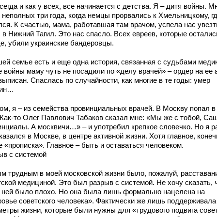
сегда и как у всех, все начинается с детства. Я – дитя войны. М
 неполных три года, когда немцы прорвались к Хмельницкому, гд
лся. К счастью, мама, работавшая там врачом, успела нас увезт
 в Нижний Тагил. Это нас спасло. Всех евреев, которые осталис
де, убили украинские бандеровцы.
шей семье есть и еще одна история, связанная с судьбами меди
е войны маму чуть не посадили по «делу врачей» – ордер на ее 
ыписан. Спаслась по случайности, как многие в те годы: умер
лин…
ом, я – из семейства провинциальных врачей. В Москву попал в
 Как-то Олег Павлович Табаков сказал мне: «Мы же с тобой, Саш
инциалы. А москвичи…» – и употребил крепкое словечко. Но я р
казался в Москве, в центре активной жизни. Хотя главное, конеч
е «прописка». Главное – быть и оставаться человеком.
ыв с системой
м трудным в моей московской жизни было, пожалуй, расставан
ской медициной. Это был разрыв с системой. Не хочу сказать, 
в ней было плохо. Но она была лишь формально нацелена на
ровье советского человека». Фактически же лишь поддерживала
метры жизни, которые были нужны для «трудового подвига сове