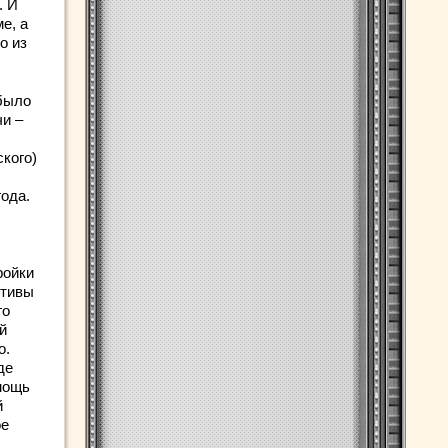
. И
е, а
о из
 было
чи –
кого)
года.
ройки
ктивы
го
й
о.
де
мощь
й
ое