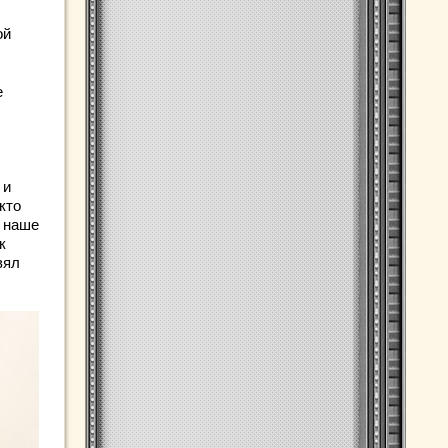
ой
е
 и
кто
 наше
к
вял