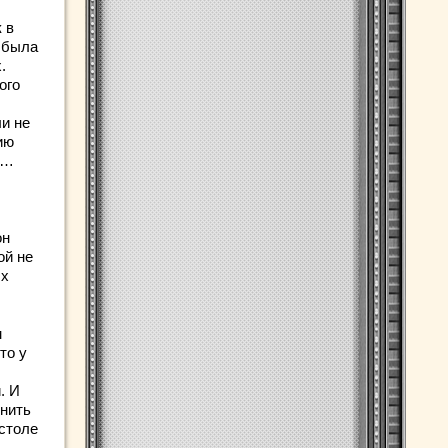
 в
 была
.
ого
ли не
ию
ь…
он
ой не
ых
м
то у
. И
чнить
 столе