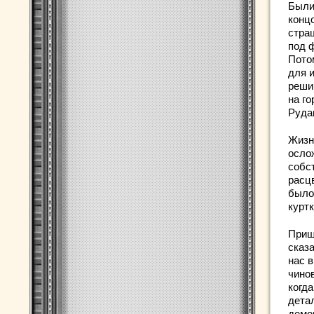
Были
конц
стра
под 
Пото
для 
решив
на г
Руда
Жизн
осло
собст
расц
было.
курт
Приш
сказа
нас 
чино
когда
дета
демо