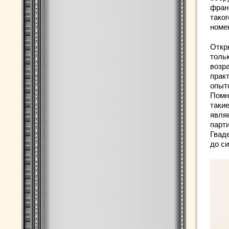
фран
тако
номе
Откр
тольк
возра
прак
опыт
Помн
такие
явля
парт
Гваде
до си