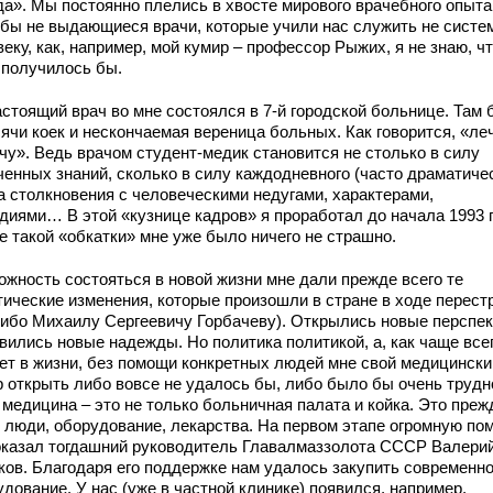
да». Мы постоянно плелись в хвосте мирового врачебного опыта
 бы не выдающиеся врачи, которые учили нас служить не систем
еку, как, например, мой кумир – профессор Рыжих, я не знаю, чт
 получилось бы.
астоящий врач во мне состоялся в 7-й городской больнице. Там
ячи коек и нескончаемая вереница больных. Как говорится, «ле
чу». Ведь врачом студент-медик становится не столько в силу
ченных знаний, сколько в силу каждодневного (часто драматичес
а столкновения с человеческими недугами, характерами,
едиями… В этой «кузнице кадров» я проработал до начала 1993 
е такой «обкатки» мне уже было ничего не страшно.
ожность состояться в новой жизни мне дали прежде всего те
тические изменения, которые произошли в стране в ходе перест
сибо Михаилу Сергеевичу Горбачеву). Открылись новые перспе
вились новые надежды. Но политика политикой, а, как чаще все
ет в жизни, без помощи конкретных людей мне свой медицински
р открыть либо вовсе не удалось бы, либо было бы очень трудн
 медицина – это не только больничная палата и койка. Это преж
о люди, оборудование, лекарства. На первом этапе огромную по
оказал тогдашний руководитель Главалмаззолота СССР Валери
ков. Благодаря его поддержке нам удалось закупить современн
дование. У нас (уже в частной клинике) появился, например,