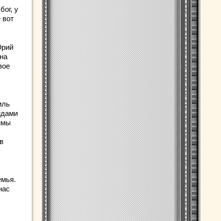
ог, у
 вот
Юрий
на
вое
иль
идами
ммы
в
емья.
нас