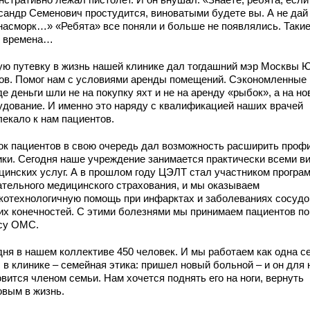
сандр Семенович простудится, виноватыми будете вы. А не дай б
 насморк…» «Ребята» все поняли и больше не появлялись. Такие
 времена…
ую путевку в жизнь нашей клинике дал тогдашний мэр Москвы 
ов. Помог нам с условиями аренды помещений. Сэкономленные 
е деньги шли не на покупку яхт и не на аренду «рыбок», а на но
удование. И именно это наряду с квалификацией наших врачей
лекало к нам пациентов.
ок пациентов в свою очередь дал возможность расширить проф
ики. Сегодня наше учреждение занимается практически всеми в
цинских услуг. А в прошлом году ЦЭЛТ стал участником програ
ательного медицинского страхования, и мы оказываем
котехнологичную помощь при инфарктах и заболеваниях сосудо
их конечностей. С этими болезнями мы принимаем пациентов по
су ОМС.
дня в нашем коллективе 450 человек. И мы работаем как одна с
 в клинике – семейная этика: пришел новый больной – и он для 
вится членом семьи. Нам хочется поднять его на ноги, вернуть
овым в жизнь.