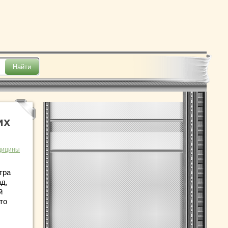
их
дицины
тра
ад,
й
то