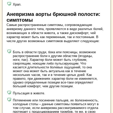
Храп.
Аневризма аорты брюшной полости:
симптомы
Самые распространенные симптомы, сопровождающие
аневризму данного типа, проявляются в виде разлитых болей,
возникающих в области живота, а также дискомфорт, чей
характер может быть как переменным, так и постоянным. В
числе других возможных симптомов выделяют следующие:
Боль в области груди, бока или поясницы, возможное
распространение боли к другим областям (ягодицы,
ноги, пах). Характер боли может быть глубоким,
сверлящим, ноющим либо пульсирующим. Что
касается длительности болевых ощущений, то она
может она может быть актуальна как в течение
нескольких часов, так и в течение целых дней. Как
правило, при движениях характер боли не изменяется,
однако определенные позиции все-таки определяют
больший комфорт, чем другие позиции.
Пульсация в животе.
Потемнение или посинение пальцев, их болезненность,
холодные стопы – данные симптомы появиться могут в
том случае, если аневризма рассматриваемого отдела
протекает с продуцированием тромбов, те же, в свою