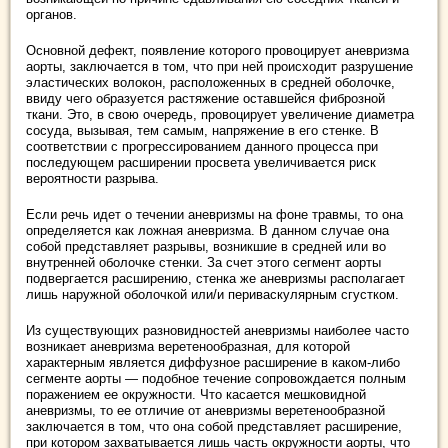
органов.
Основной дефект, появление которого провоцирует аневризма
аорты, заключается в том, что при ней происходит разрушение
эластических волокон, расположенных в средней оболочке,
ввиду чего образуется растяжение оставшейся фиброзной
ткани. Это, в свою очередь, провоцирует увеличение диаметра
сосуда, вызывая, тем самым, напряжение в его стенке. В
соответствии с прогрессированием данного процесса при
последующем расширении просвета увеличивается риск
вероятности разрыва.
Если речь идет о течении аневризмы на фоне травмы, то она
определяется как ложная аневризма. В данном случае она
собой представляет разрывы, возникшие в средней или во
внутренней оболочке стенки. За счет этого сегмент аорты
подвергается расширению, стенка же аневризмы располагает
лишь наружной оболочкой или/и периваскулярным сгустком.
Из существующих разновидностей аневризмы наиболее часто
возникает аневризма веретенообразная, для которой
характерным является диффузное расширение в каком-либо
сегменте аорты — подобное течение сопровождается полным
поражением ее окружности. Что касается мешковидной
аневризмы, то ее отличие от аневризмы веретенообразной
заключается в том, что она собой представляет расширение,
при котором захватывается лишь часть окружности аорты, что