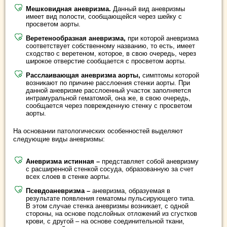
Мешковидная аневризма.
Данный вид аневризмы
имеет вид полости, сообщающейся через шейку с
просветом аорты.
Веретенообразная аневризма,
при которой аневризма
соответствует собственному названию, то есть, имеет
сходство с веретеном, которое, в свою очередь, через
широкое отверстие сообщается с просветом аорты.
Расслаивающая аневризма аорты,
симптомы которой
возникают по причине расслоения стенки аорты. При
данной аневризме расслоенный участок заполняется
интрамуральной гематомой, она же, в свою очередь,
сообщается через поврежденную стенку с просветом
аорты.
На основании патологических особенностей выделяют
следующие виды аневризмы:
Аневризма истинная –
представляет собой аневризму
с расширенной стенкой сосуда, образованную за счет
всех слоев в стенке аорты.
Псевдоаневризма –
аневризма, образуемая в
результате появления гематомы пульсирующего типа.
В этом случае стенка аневризмы возникает, с одной
стороны, на основе подслойных отложений из сгустков
крови, с другой – на основе соединительной ткани,