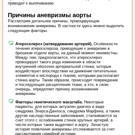
приводит к выпячиванию.
Причины аневризмы аорты
Рассмотрим детальнее причины, провоцирующие
возникновение аневризмы. В частности здесь можно выделить
следующие факторы:
Атеросклероз (затвердевание артерий).
Особенности
течения атеросклероза, приводящие к аневризме в
брюшном отделе аорты, на данный момент неизвестны.
Между тем, предполагается, что атеросклероз
провоцирует такого рода изменения в области
внутренней оболочки артериальной стенки, которые
воздействуют впоследствии на движение питательных
элементов и кислорода к тканям, которыми располагает
стенка аорты. Таким образом, происходит повреждение
и последующее расщепление ткани, а это, в свою
очередь, определяет причину возникновения
аневризмы.
Факторы генетического масштаба.
Некоторые
пациенты, для которых актуален диагноз в виде
синдрома Элерса-Данлоса, синдрома Марфина, а также
другие наследственные заболевания, сталкиваются за
счет этого с ослаблением стенок крупных артерий, в
числе которых также выделяют и аорту. Зачастую
история появления аневризмы отслеживается за счет
рассмотрения семейной истории.