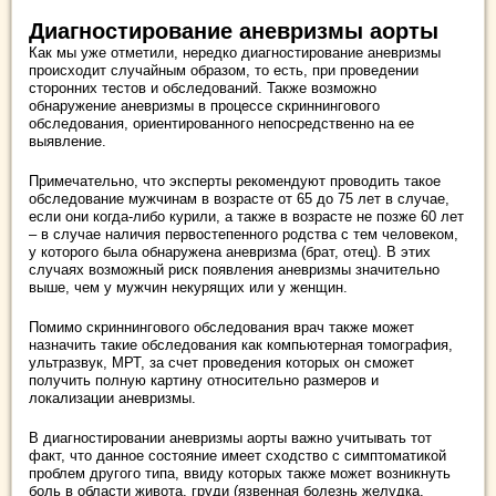
Диагностирование аневризмы аорты
Как мы уже отметили, нередко диагностирование аневризмы
происходит случайным образом, то есть, при проведении
сторонних тестов и обследований. Также возможно
обнаружение аневризмы в процессе скриннингового
обследования, ориентированного непосредственно на ее
выявление.
Примечательно, что эксперты рекомендуют проводить такое
обследование мужчинам в возрасте от 65 до 75 лет в случае,
если они когда-либо курили, а также в возрасте не позже 60 лет
– в случае наличия первостепенного родства с тем человеком,
у которого была обнаружена аневризма (брат, отец). В этих
случаях возможный риск появления аневризмы значительно
выше, чем у мужчин некурящих или у женщин.
Помимо скриннингового обследования врач также может
назначить такие обследования как компьютерная томография,
ультразвук, МРТ, за счет проведения которых он сможет
получить полную картину относительно размеров и
локализации аневризмы.
В диагностировании аневризмы аорты важно учитывать тот
факт, что данное состояние имеет сходство с симптоматикой
проблем другого типа, ввиду которых также может возникнуть
боль в области живота, груди (язвенная болезнь желудка,