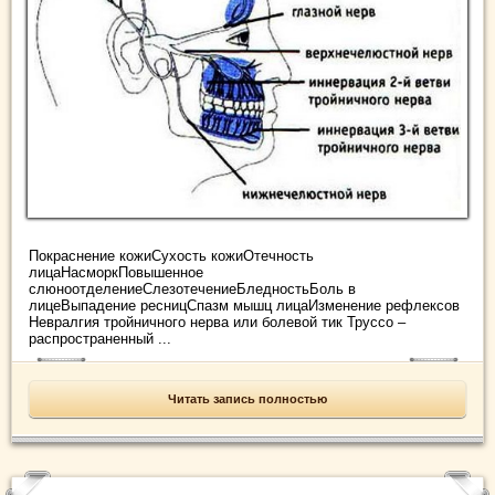
Покраснение кожиСухость кожиОтечность
лицаНасморкПовышенное
слюноотделениеСлезотечениеБледностьБоль в
лицеВыпадение ресницСпазм мышц лицаИзменение рефлексов
Невралгия тройничного нерва или болевой тик Труссо –
распространенный ...
Читать запись полностью