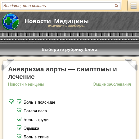
www.novosti-mediciny.ru
Выберите рубрику блога
Аневризма аорты — симптомы и
лечение
Новости медицины
Общие заболевания
Боль в пояснице
Потеря веса
Боль в груди
Одышка
Боль в спине