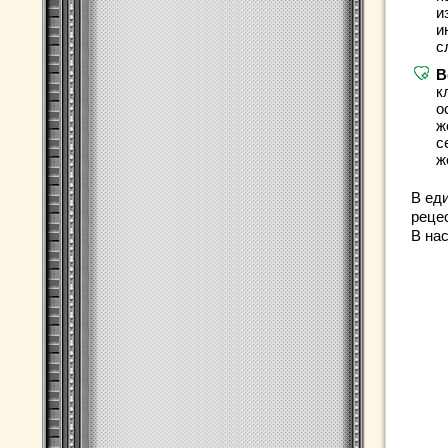
и
и
с
В
к
о
ж
с
ж
В ед
реце
В на