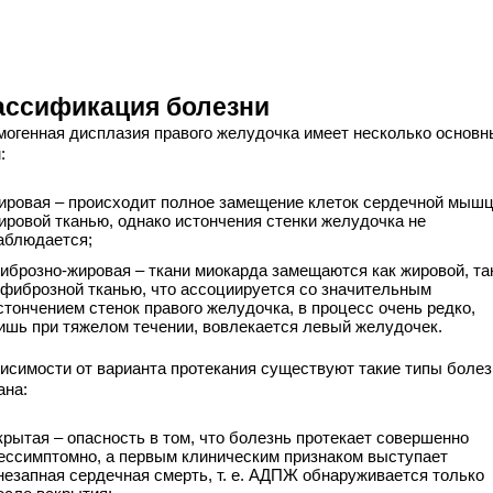
ассификация болезни
могенная дисплазия правого желудочка имеет несколько основн
:
ировая – происходит полное замещение клеток сердечной мыш
ировой тканью, однако истончения стенки желудочка не
аблюдается;
иброзно-жировая – ткани миокарда замещаются как жировой, та
 фиброзной тканью, что ассоциируется со значительным
стончением стенок правого желудочка, в процесс очень редко,
ишь при тяжелом течении, вовлекается левый желудочек.
висимости от варианта протекания существуют такие типы болез
ана:
крытая – опасность в том, что болезнь протекает совершенно
ессимптомно, а первым клиническим признаком выступает
незапная сердечная смерть, т. е. АДПЖ обнаруживается только