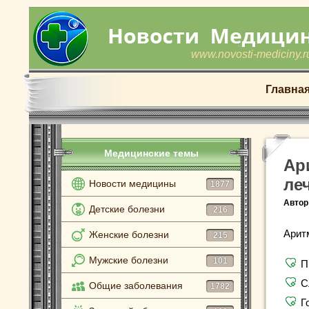
www.novosti-mediciny.r
Главна
Медицинские темы
Ар
ле
Новости медицины
1877
Автор
Детские болезни
216
Арит
Женские болезни
215
Мужские болезни
101
П
С
Общие заболевания
1782
Г