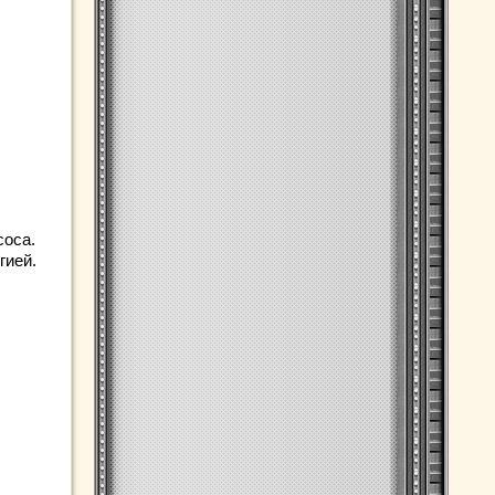
соса.
гией.