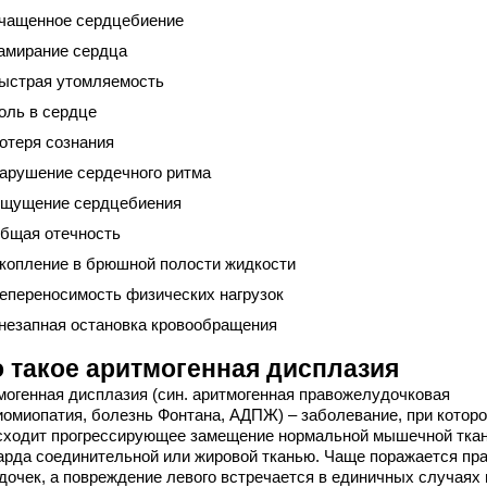
чащенное сердцебиение
амирание сердца
ыстрая утомляемость
оль в сердце
отеря сознания
арушение сердечного ритма
щущение сердцебиения
бщая отечность
копление в брюшной полости жидкости
епереносимость физических нагрузок
незапная остановка кровообращения
о такое аритмогенная дисплазия
могенная дисплазия (син. аритмогенная правожелудочковая
иомиопатия, болезнь Фонтана, АДПЖ) – заболевание, при котор
сходит прогрессирующее замещение нормальной мышечной тка
арда соединительной или жировой тканью. Чаще поражается пр
дочек, а повреждение левого встречается в единичных случаях 