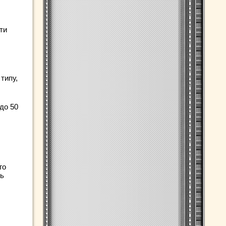
ти
типу,
до 50
го
нь