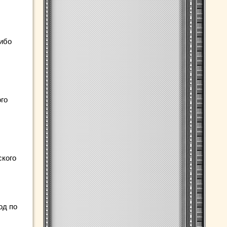
либо
го
ского
од по