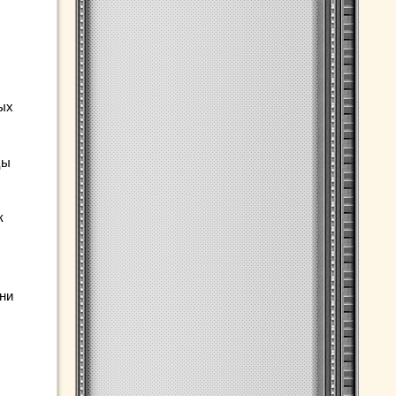
ых
цы
к
ни