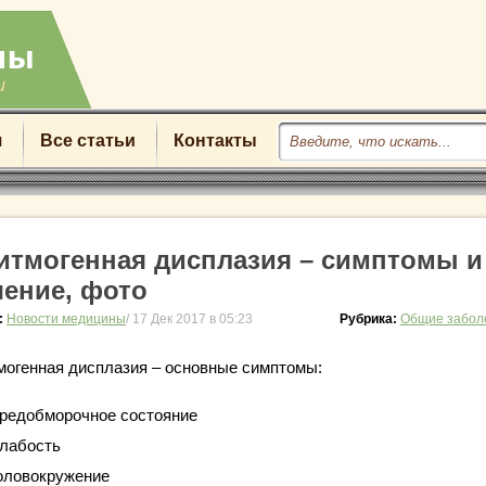
u
я
Все статьи
Контакты
итмогенная дисплазия – симптомы и
чение, фото
:
Новости медицины
/ 17 Дек 2017 в 05:23
Рубрика:
Общие забол
могенная дисплазия – основные симптомы:
редобморочное состояние
лабость
оловокружение