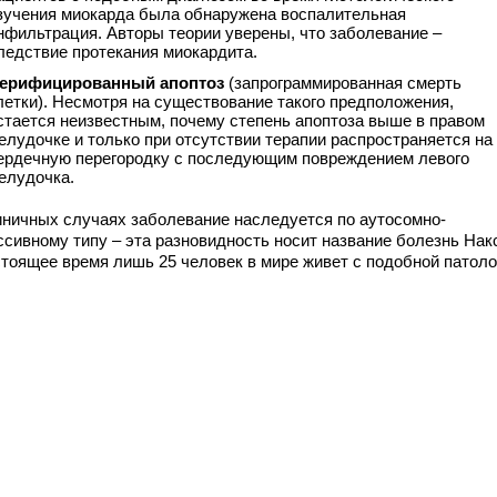
зучения миокарда была обнаружена воспалительная
нфильтрация. Авторы теории уверены, что заболевание –
ледствие протекания миокардита.
ерифицированный апоптоз
(запрограммированная смерть
летки). Несмотря на существование такого предположения,
стается неизвестным, почему степень апоптоза выше в правом
елудочке и только при отсутствии терапии распространяется на
ердечную перегородку с последующим повреждением левого
елудочка.
иничных случаях заболевание наследуется по аутосомно-
ссивному типу – эта разновидность носит название болезнь Нак
стоящее время лишь 25 человек в мире живет с подобной патоло