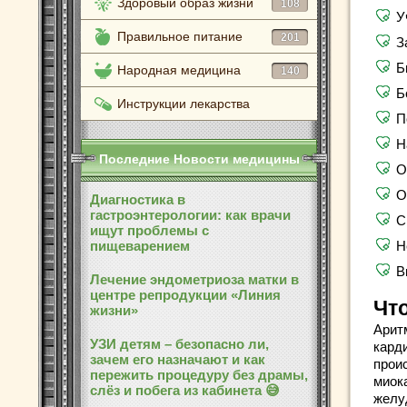
Здоровый образ жизни
108
У
Правильное питание
201
З
Б
Народная медицина
140
Б
Инструкции лекарства
П
Н
Последние Новости медицины
О
О
Диагностика в
гастроэнтерологии: как врачи
С
ищут проблемы с
пищеварением
Н
В
Лечение эндометриоза матки в
центре репродукции «Линия
Чт
жизни»
Арит
УЗИ детям – безопасно ли,
кард
зачем его назначают и как
прои
пережить процедуру без драмы,
миок
слёз и побега из кабинета 😅
желу