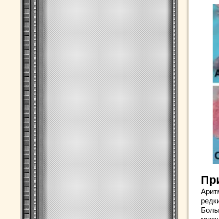
Пр
Арит
редки
Боль