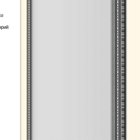
ко
орий