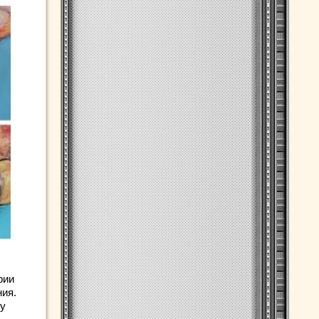
рии
ния.
 у