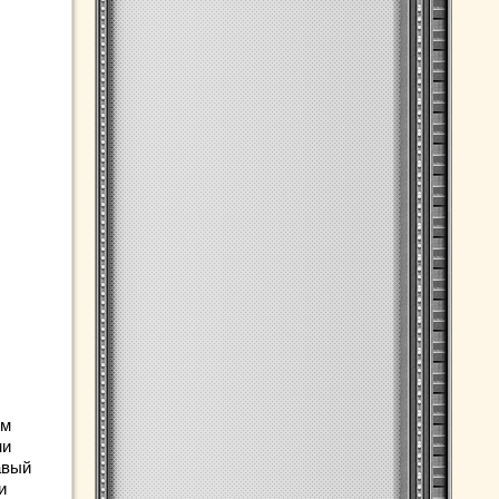
ом
ни
авый
и