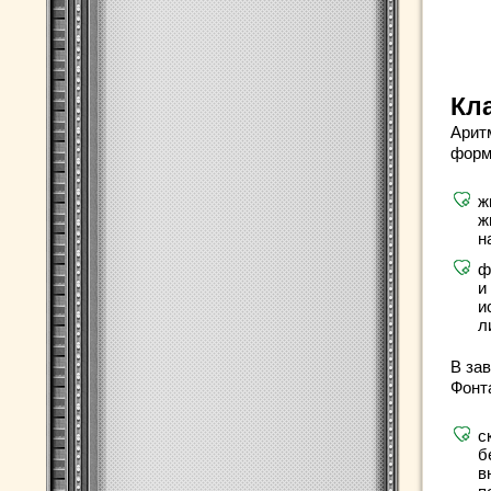
Кл
Арит
форм
ж
ж
н
ф
и
и
л
В за
Фонт
с
б
в