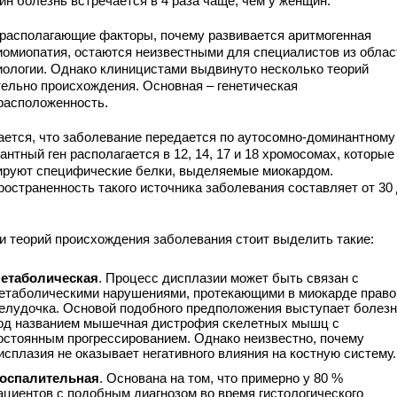
ин болезнь встречается в 4 раза чаще, чем у женщин.
располагающие факторы, почему развивается аритмогенная
иомиопатия, остаются неизвестными для специалистов из облас
иологии. Однако клиницистами выдвинуто несколько теорий
тельно происхождения. Основная – генетическая
расположенность.
ается, что заболевание передается по аутосомно-доминантному 
антный ген располагается в 12, 14, 17 и 18 хромосомах, которые
ируют специфические белки, выделяемые миокардом.
ространенность такого источника заболевания составляет от 30 
и теорий происхождения заболевания стоит выделить такие:
етаболическая
. Процесс дисплазии может быть связан с
етаболическими нарушениями, протекающими в миокарде право
елудочка. Основой подобного предположения выступает болез
од названием мышечная дистрофия скелетных мышц с
остоянным прогрессированием. Однако неизвестно, почему
исплазия не оказывает негативного влияния на костную систему.
оспалительная
. Основана на том, что примерно у 80 %
ациентов с подобным диагнозом во время гистологического