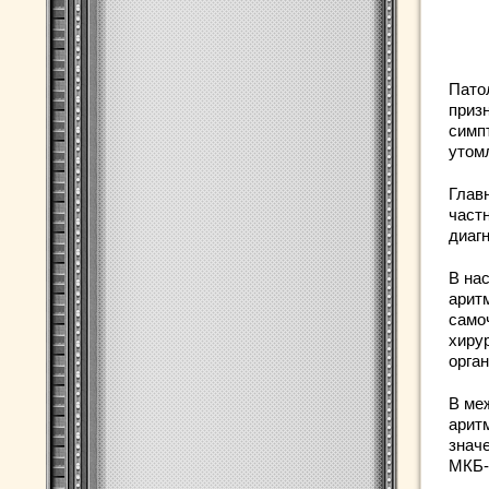
Пато
приз
симп
утом
Глав
част
диаг
В на
арит
само
хиру
орган
В ме
арит
значе
МКБ-1