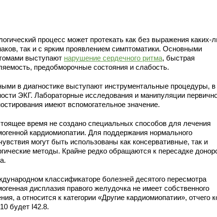
логический процесс может протекать как без выражения каких-
наков, так и с ярким проявлением симптоматики. Основными
томами выступают
нарушение сердечного ритма
, быстрая
ляемость, предобморочные состояния и слабость.
ными в диагностике выступают инструментальные процедуры, в
ности ЭКГ. Лабораторные исследования и манипуляции первично
ностирования имеют вспомогательное значение.
стоящее время не создано специальных способов для лечения
могенной кардиомиопатии. Для поддержания нормального
чувствия могут быть использованы как консервативные, так и
ргические методы. Крайне редко обращаются к пересадке донор
а.
ждународном классификаторе болезней десятого пересмотра
могенная дисплазия правого желудочка не имеет собственного
ния, а относится к категории «Другие кардиомиопатии», отчего к
0 будет I42.8.