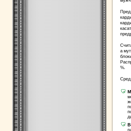
мужч
Пред
кард
кард
каса
пред
Счит
а мут
блок
Расп
%.
Сред
М
м
ж
п
п
д
В
п