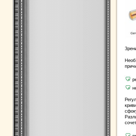
Зрен
Необ
прич
р
н
Регу
крив
сфоку
Разл
соче
п