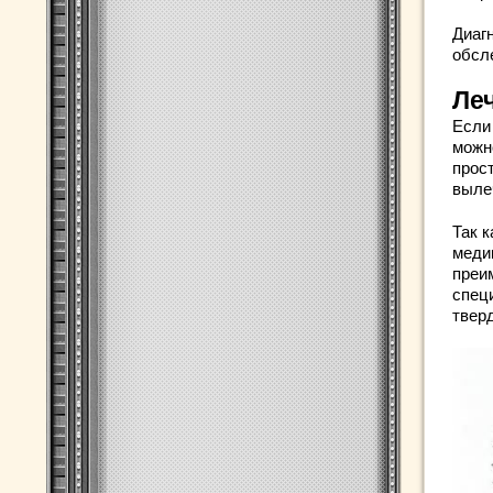
Диаг
обсл
Ле
Если
можн
прос
выле
Так к
меди
преи
спец
твер