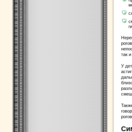
м
с
с
г
Нере
рого
непо
так 
У де
асти
даль
близ
разл
смеш
Также
говор
рого
Си