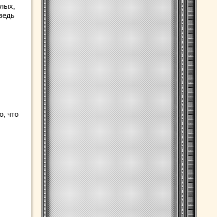
слых,
ведь
о, что