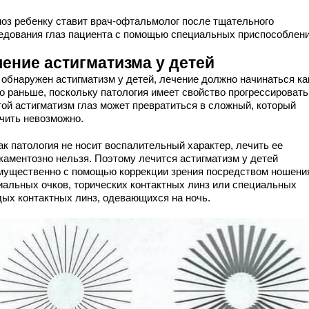
ноз ребенку ставит врач-офтальмолог после тщательного
едования глаз пациента с помощью специальных приспособлени
чение астигматизма у детей
 обнаружен астигматизм у детей, лечение должно начинаться ка
о раньше, поскольку патология имеет свойство прогрессировать
той астигматизм глаз может превратиться в сложный, который
чить невозможно.
ак патология не носит воспалительный характер, лечить ее
каментозно нельзя. Поэтому лечится астигматизм у детей
мущественно с помощью коррекции зрения посредством ношени
иальных очков, торических контактных линз или специальных
дых контактных линз, одевающихся на ночь.