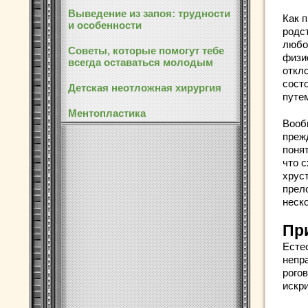
Выведение из запоя: трудности
Как п
и особенности
родс
любо
Советы, которые помогут тебе
физи
всегда оставаться молодым
откл
состо
Детская неотложная хирургия
путе
Ментопластика
Вооб
преж
поня
что с
хрус
прел
неск
Пр
Есте
непр
рого
искр