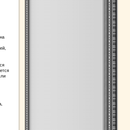
 на
ей,
ся
яется
сли
а,