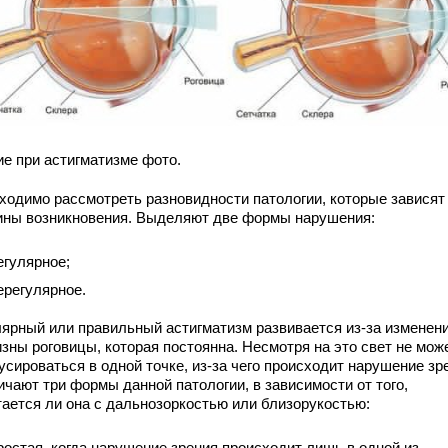
ие при астигматизме фото.
ходимо рассмотреть разновидности патологии, которые зависят
ины возникновения. Выделяют две формы нарушения:
егулярное;
ерегулярное.
лярный или правильный астигматизм развивается из-за изменен
изны роговицы, которая постоянна. Несмотря на это свет не мож
сироваться в одной точке, из-за чего происходит нарушение зр
ичают три формы данной патологии, в зависимости от того,
тается ли она с дальнозоркостью или близорукостью:
ростая, когда нарушение зрения происходит лишь в одной из