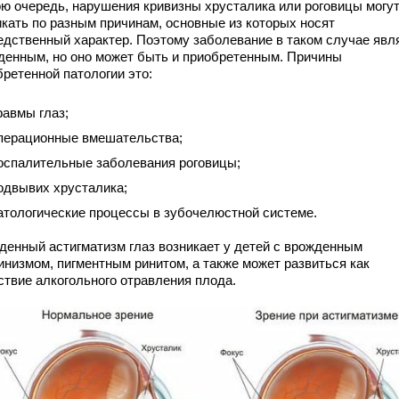
ою очередь, нарушения кривизны хрусталика или роговицы могу
икать по разным причинам, основные из которых носят
едственный характер. Поэтому заболевание в таком случае явл
денным, но оно может быть и приобретенным. Причины
бретенной патологии это:
равмы глаз;
перационные вмешательства;
оспалительные заболевания роговицы;
одвывих хрусталика;
атологические процессы в зубочелюстной системе.
денный астигматизм глаз возникает у детей с врожденным
инизмом, пигментным ринитом, а также может развиться как
ствие алкогольного отравления плода.