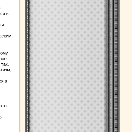
з
ся в
ли
ческим
тому
ное
 так,
атизм,
ся в
это
о