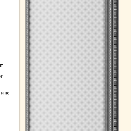
ит
ет
 и не