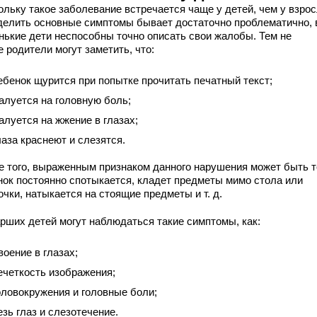
ольку такое заболевание встречается чаще у детей, чем у взро
делить основные симптомы бывает достаточно проблематично, 
нькие дети неспособны точно описать свои жалобы. Тем не
 родители могут заметить, что:
ебенок щурится при попытке прочитать печатный текст;
алуется на головную боль;
алуется на жжение в глазах;
лаза краснеют и слезятся.
е того, выраженным признаком данного нарушения может быть т
нок постоянно спотыкается, кладет предметы мимо стола или
чки, натыкается на стоящие предметы и т. д.
арших детей могут наблюдаться такие симптомы, как:
воение в глазах;
ечеткость изображения;
оловокружения и головные боли;
езь глаз и слезотечение.