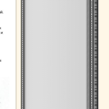
й.
к
 и
я