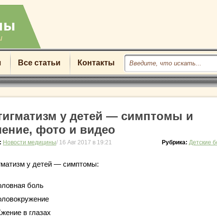
u
я
Все статьи
Контакты
тигматизм у детей — симптомы и
чение, фото и видео
:
Новости медицины
/ 16 Авг 2017 в 19:21
Рубрика:
Детские 
гматизм у детей — симптомы:
оловная боль
оловокружение
жение в глазах