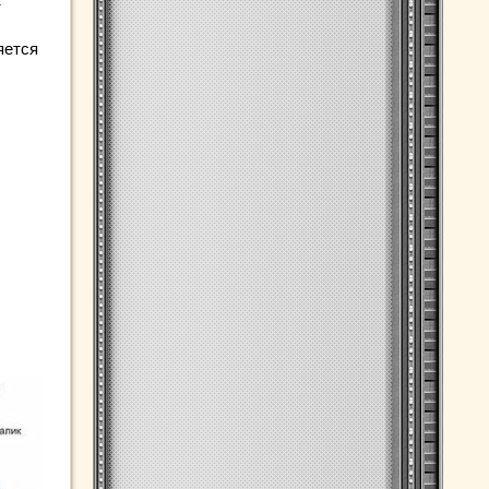
т
яется