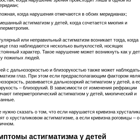
еридиан;
ложная, когда нарушения отмечаются в обоих меридианах;
мешанный астигматизм у детей, когда сочетается миопия и
иперметропия.
гулярный или неправильный астигматизм возникает тогда, когда
вице глаз наблюдаются несколько выпуклостей, носящих
стоянный характер. Такое нарушение может возникнуть как у дет
и у пожилых людей.
тей с дальнозоркостью и близорукостью также может наблюдать
гматизм глаз. При этом если предрасполагающим фактором явл
нозоркость, развивается дальнозоркий астигматизм у детей, а е
орукость – близорукий. В зависимости от изменения рефракции
ичают гиперметропический астигматизм у детей, миопический и
анные.
 нужно сказать о том, что если нарушается кривизна хрусталик
ят о хрусталиковом астигматизме, а если кривизна роговицы – о
вичном.
мптомы астигматизма у детей