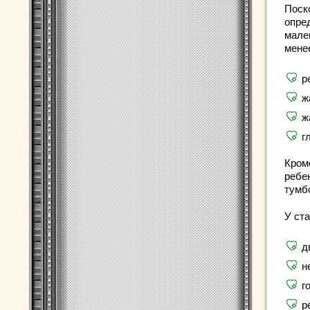
Поск
опре
мале
менее
р
ж
ж
г
Кром
ребе
тумбо
У ст
д
н
г
р