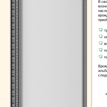
В св
возн
насл
врож
прио
т
о
в
п
п
Врож
альб
след