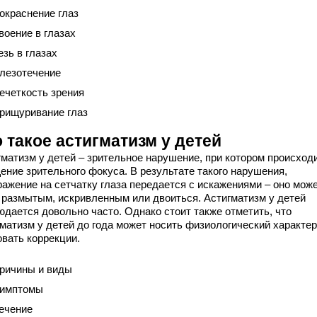
окраснение глаз
воение в глазах
езь в глазах
лезотечение
ечеткость зрения
рищуривание глаз
 такое астигматизм у детей
гматизм у детей – зрительное нарушение, при котором происход
ение зрительного фокуса. В результате такого нарушения,
ражение на сетчатку глаза передается с искажениями – оно мож
 размытым, искривленным или двоиться. Астигматизм у детей
юдается довольно часто. Однако стоит также отметить, что
матизм у детей до года может носить физиологический характер
овать коррекции.
ричины и виды
имптомы
ечение