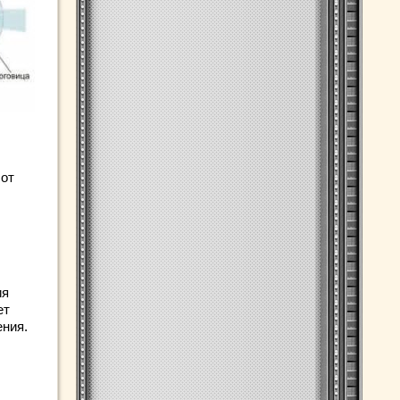
 от
ия
ет
ения.