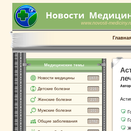
www.novosti-mediciny.r
Главна
Медицинские темы
Ас
ле
Новости медицины
1877
Автор
Детские болезни
216
Асти
Женские болезни
215
Мужские болезни
101
Г
Г
Общие заболевания
1782
Ж