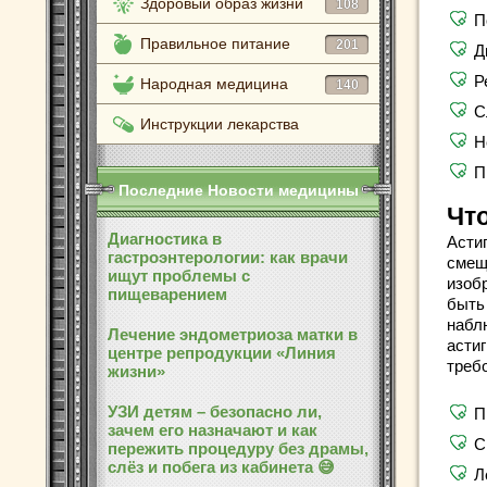
Здоровый образ жизни
108
П
Правильное питание
201
Д
Р
Народная медицина
140
С
Инструкции лекарства
Н
П
Последние Новости медицины
Что
Диагностика в
Асти
гастроэнтерологии: как врачи
смещ
ищут проблемы с
изоб
пищеварением
быть
набл
Лечение эндометриоза матки в
астиг
центре репродукции «Линия
треб
жизни»
УЗИ детям – безопасно ли,
П
зачем его назначают и как
С
пережить процедуру без драмы,
слёз и побега из кабинета 😅
Л