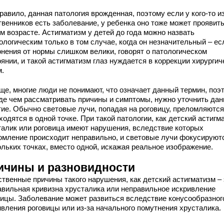
равило, данная патология врожденная, поэтому если у кого-то и
твенников есть заболевание, у ребенка оно тоже может проявить
м возрасте. Астигматизм у детей до года можно назвать
ологическим только в том случае, когда он незначительный – ес
онения от нормы слишком велики, говорят о патологическом
янии, и такой астигматизм глаз нуждается в коррекции хирурги
м.
ще, многие люди не понимают, что означает данный термин, поэ
де чем рассматривать причины и симптомы, нужно уточнить дан
тие. Обычно световые лучи, попадая на роговицу, преломляются
ходятся в одной точке. При такой патологии, как детский астигм
талик или роговица имеют нарушения, вследствие которых
омление происходит неправильно, и световые лучи фокусируют
ольких точках, вместо одной, искажая реальное изображение.
ичины и разновидности
ственные причины такого нарушения, как детский астигматизм – 
авильная кривизна хрусталика или неправильное искривление
вицы. Заболевание может развиться вследствие конусообразног
ивления роговицы или из-за начального помутнения хрусталика.