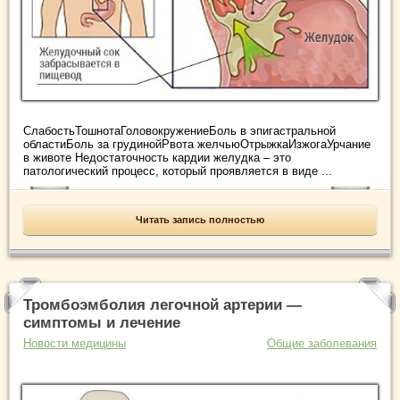
СлабостьТошнотаГоловокружениеБоль в эпигастральной
областиБоль за грудинойРвота желчьюОтрыжкаИзжогаУрчание
в животе Недостаточность кардии желудка – это
патологический процесс, который проявляется в виде ...
Читать запись полностью
Тромбоэмболия легочной артерии —
симптомы и лечение
Новости медицины
Общие заболевания