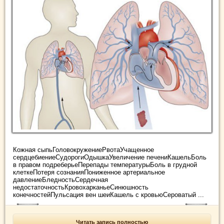
Кожная сыпьГоловокружениеРвотаУчащенное
сердцебиениеСудорогиОдышкаУвеличение печениКашельБоль
в правом подреберьеПерепады температурыБоль в грудной
клеткеПотеря сознанияПониженное артериальное
давлениеБледностьСердечная
недостаточностьКровохарканьеСинюшность
конечностейПульсация вен шеиКашель с кровьюСероватый ...
Читать запись полностью