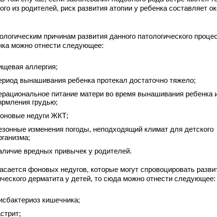
ого из родителей, риск развития атопии у ребенка составляет о
иологическим причинам развития данного патологического проце
нка можно отнести следующее:
ищевая аллергия;
ериод вынашивания ребенка протекал достаточно тяжело;
ерациональное питание матери во время вынашивания ребенка 
ормления грудью;
оновые недуги ЖКТ;
езонные изменения погоды, неподходящий климат для детского
рганизма;
аличие вредных привычек у родителей.
касается фоновых недугов, которые могут спровоцировать разви
ического дерматита у детей, то сюда можно отнести следующее:
исбактериоз кишечника;
астрит;