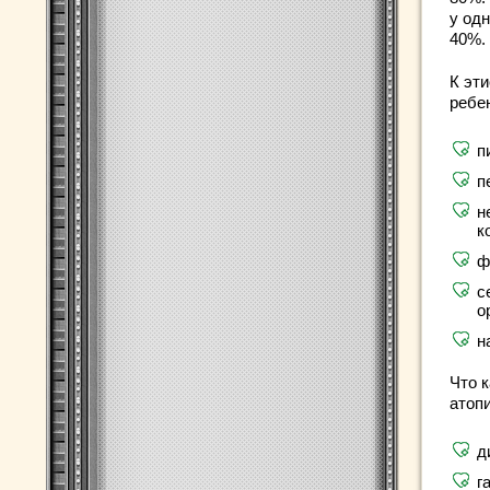
у одн
40%.
К эт
ребе
п
п
н
к
ф
с
о
н
Что 
атоп
д
г