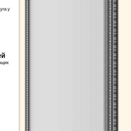
уга у
ей
ющих