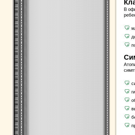
Кл
В оф
ребен
м
д
п
Си
Атоп
симп
с
г
о
в
б
п