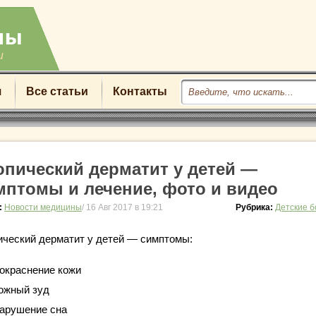
u
я
Все статьи
Контакты
опический дерматит у детей —
мптомы и лечение, фото и видео
:
Новости медицины
/ 16 Авг 2017 в 19:21
Рубрика:
Детские 
ический дерматит у детей — симптомы:
окраснение кожи
ожный зуд
арушение сна