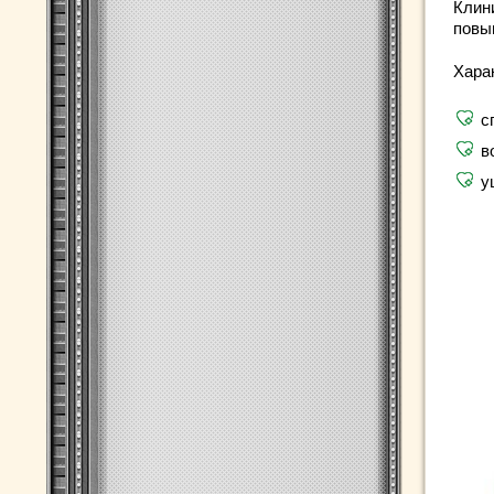
Клин
повы
Хара
с
в
у