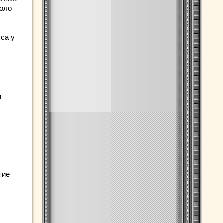
коло
сса у
и
тие