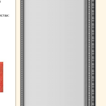
т
естах: