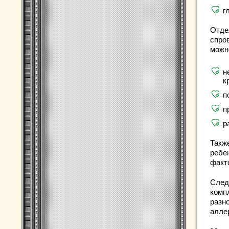
г
Отде
спро
можн
н
к
п
п
р
Такж
ребе
факт
След
комп
разно
алле