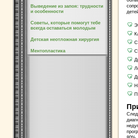
сопр
Выведение из запоя: трудности
и особенности
детей
Советы, которые помогут тебе
Э
всегда оставаться молодым
К
Детская неотложная хирургия
С
Ментопластика
С
Д
Л
Д
Н
П
Пр
След
диаг
неду
прог
80%.