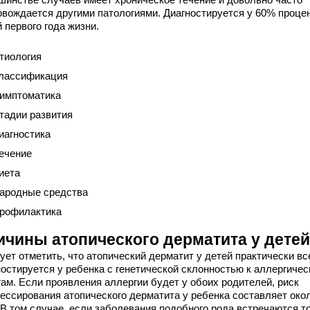
овождается другими патологиями. Диагностируется у 60% проце
 первого года жизни.
тиология
лассификация
имптоматика
тадии развития
иагностика
ечение
иета
ародные средства
рофилактика
ичины атопического дерматита у детей
ует отметить, что атопический дерматит у детей практически вс
ностируется у ребенка с генетической склонностью к аллергиче
гам. Если проявления аллергии будет у обоих родителей, риск
рессирования атопического дерматита у ребенка составляет око
 В том случае, если заболевания подобного рода встречаются т