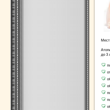
Мест
Атоп
до 3
п
о
о
о
п
п
о