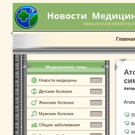
www.novosti-mediciny.r
Главна
Медицинские темы
Ат
си
Новости медицины
1877
Автор
Детские болезни
216
Атоп
Женские болезни
215
Мужские болезни
101
П
К
Общие заболевания
1782
Н