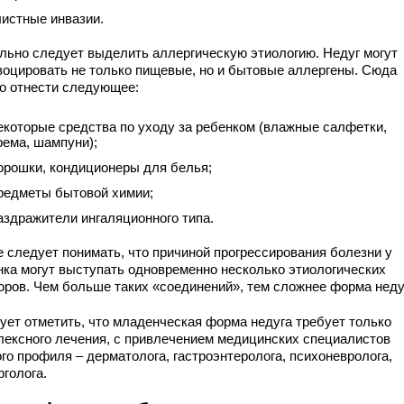
листные инвазии.
льно следует выделить аллергическую этиологию. Недуг могут
воцировать не только пищевые, но и бытовые аллергены. Сюда
о отнести следующее:
екоторые средства по уходу за ребенком (влажные салфетки,
рема, шампуни);
орошки, кондиционеры для белья;
редметы бытовой химии;
аздражители ингаляционного типа.
е следует понимать, что причиной прогрессирования болезни у
нка могут выступать одновременно несколько этиологических
оров. Чем больше таких «соединений», тем сложнее форма неду
ует отметить, что младенческая форма недуга требует только
лексного лечения, с привлечением медицинских специалистов
го профиля – дерматолога, гастроэнтеролога, психоневролога,
рголога.