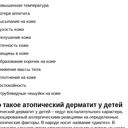
овышенная температура
отеря аппетита
ысыпания на коже
ухость кожи
елушение кожи
течность кожи
рещины в коже
бразование корочек на коже
нижение массы тела
плотнения на коже
еспокойность
трубевидные чешуйки на коже
 такое атопический дерматит у детей
ический дерматит у детей – недуг воспалительного характера,
воцированный аллергическими реакциями на определенные
логические факторы. В народе носит название «диатез». В
шинстве случаев имеет хроническое течение и довольно часто