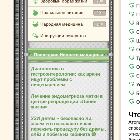
Здоровый образ жизни
108
П
Правильное питание
201
П
В
Народная медицина
140
С
Инструкции лекарства
Ш
О
Последние Новости медицины
Т
О
Диагностика в
гастроэнтерологии: как врачи
С
ищут проблемы с
пищеварением
У
Б
Лечение эндометриоза матки в
центре репродукции «Линия
О
жизни»
Что
УЗИ детям – безопасно ли,
Атоп
зачем его назначают и как
спро
пережить процедуру без драмы,
этио
слёз и побега из кабинета 😅
боль