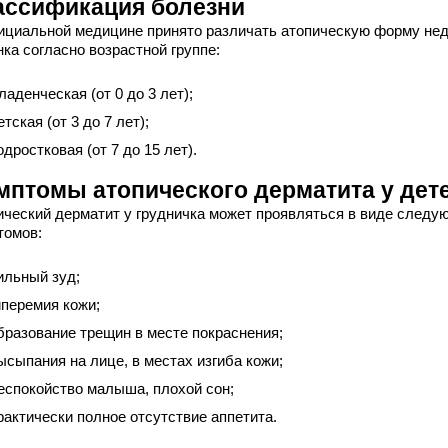
ассификация болезни
ициальной медицине принято различать атопическую форму нед
ка согласно возрастной группе:
ладенческая (от 0 до 3 лет);
етская (от 3 до 7 лет);
одростковая (от 7 до 15 лет).
мптомы атопического дерматита у дет
ический дерматит у грудничка может проявляться в виде следу
томов:
ильный зуд;
иперемия кожи;
бразование трещин в месте покраснения;
ысыпания на лице, в местах изгиба кожи;
еспокойство малыша, плохой сон;
рактически полное отсутствие аппетита.