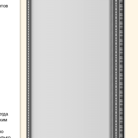
нтов
егда
ским
ло
олько