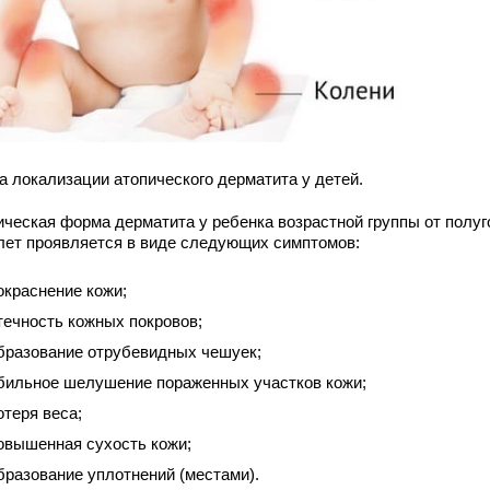
а локализации атопического дерматита у детей.
ическая форма дерматита у ребенка возрастной группы от полуг
 лет проявляется в виде следующих симптомов:
окраснение кожи;
течность кожных покровов;
бразование отрубевидных чешуек;
бильное шелушение пораженных участков кожи;
отеря веса;
овышенная сухость кожи;
бразование уплотнений (местами).