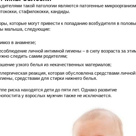
удителями такой патологии являются патогенные микроорганизм
птококки, стафилококки, кандиды.
оры, которые могут привести к попаданию возбудителя в полов
ны малыша, следующие:
имоз в анамнезе;
есоблюдение личной интимной гигиены – в силу возраста за эти
ужно следить самим родителям;
ошение узкого белья из некачественных материалов;
ллергическая реакция, которая обусловлена средствами личной
игиены, средствами для стирки нижнего белья.
ппе риска находятся дети до пяти лет. Однако развитие
нопостита у взрослых мужчин также не исключается.