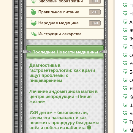
Здоровый образ жизни
108
П
Правильное питание
201
Н
А
Народная медицина
140
Ж
Инструкции лекарства
З
П
Последние Новости медицины
О
У
Диагностика в
гастроэнтерологии: как врачи
Б
ищут проблемы с
пищеварением
О
Я
Лечение эндометриоза матки в
центре репродукции «Линия
К
жизни»
Ш
УЗИ детям – безопасно ли,
Б
зачем его назначают и как
Т
пережить процедуру без драмы,
слёз и побега из кабинета 😅
М