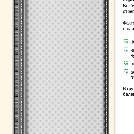
Возб
стре
Факт
орга
ф
н
н
н
а
г
В гру
бала