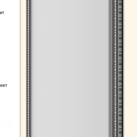
ит
меет