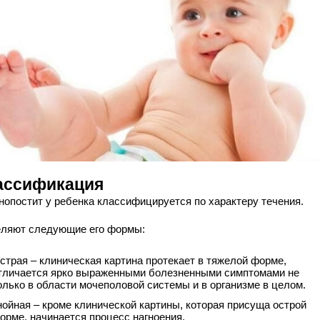
ассификация
нопостит у ребенка классифицируется по характеру течения.
ляют следующие его формы:
страя – клиническая картина протекает в тяжелой форме,
тличается ярко выраженными болезненными симптомами не
олько в области мочеполовой системы и в организме в целом.
нойная – кроме клинической картины, которая присуща острой
орме, начинается процесс нагноения.