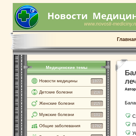
www.novosti-mediciny.r
Главна
Медицинские темы
Ба
ле
Новости медицины
1877
Автор
Детские болезни
216
Бала
Женские болезни
215
Мужские болезни
101
С
П
Общие заболевания
1782
У