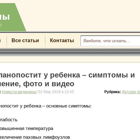
u
я
Все статьи
Контакты
ланопостит у ребенка – симптомы и
чение, фото и видео
:
Новости медицины
/ 02 Мар 2018 в 10:45
Рубрика:
Детские 
нопостит у ребенка – основные симптомы:
лабость
овышенная температура
величение паховых лимфоузлов