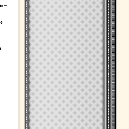
ы –
ые
м