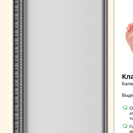
Кл
Бала
Выде
О
о
т
Г
ф