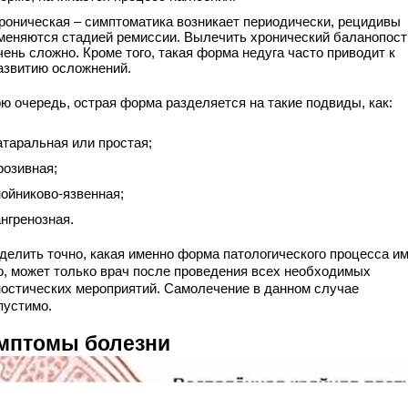
роническая – симптоматика возникает периодически, рецидивы
меняются стадией ремиссии. Вылечить хронический баланопост
чень сложно. Кроме того, такая форма недуга часто приводит к
азвитию осложнений.
ою очередь, острая форма разделяется на такие подвиды, как:
атаральная или простая;
розивная;
нойниково-язвенная;
ангренозная.
делить точно, какая именно форма патологического процесса и
о, может только врач после проведения всех необходимых
ностических мероприятий. Самолечение в данном случае
пустимо.
мптомы болезни