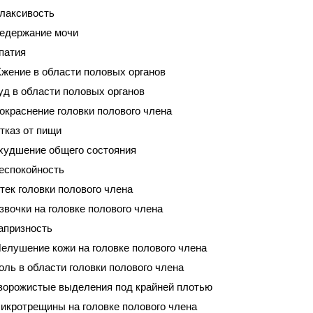
лаксивость
едержание мочи
патия
жение в области половых органов
уд в области половых органов
окраснение головки полового члена
тказ от пищи
худшение общего состояния
еспокойность
тек головки полового члена
звочки на головке полового члена
апризность
елушение кожи на головке полового члена
оль в области головки полового члена
ворожистые выделения под крайней плотью
икротрещины на головке полового члена