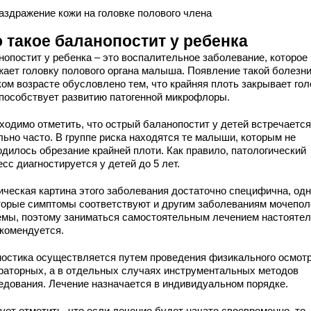
аздражение кожи на головке полового члена
 такое баланопостит у ребенка
нопостит у ребенка – это воспалительное заболевание, которое
жает головку полового органа малыша. Появление такой болезни
ом возрасте обусловлено тем, что крайняя плоть закрывает гол
способствует развитию патогенной микрофлоры.
ходимо отметить, что острый баланопостит у детей встречается
льно часто. В группе риска находятся те малыши, которым не
одилось обрезание крайней плоти. Как правило, патологический
сс диагностируется у детей до 5 лет.
ическая картина этого заболевания достаточно специфична, одн
торые симптомы соответствуют и другим заболеваниям мочепол
емы, поэтому заниматься самостоятельным лечением настояте
екомендуется.
ностика осуществляется путем проведения физикального осмотр
раторных, а в отдельных случаях инструментальных методов
едования. Лечение назначается в индивидуальном порядке.
ует отметить, что если лечение будет начато своевременно, то