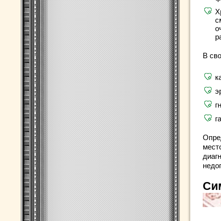
Х
с
о
р
В св
к
э
г
г
Опре
мест
диаг
недо
Си