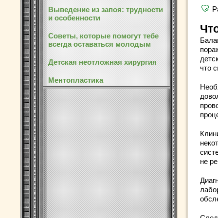
Р
Выведение из запоя: трудности
и особенности
Что
Советы, которые помогут тебе
Бала
всегда оставаться молодым
пора
детск
Детская неотложная хирургия
что 
Ментопластика
Необ
дово
пров
проце
Клин
неко
сист
не р
Диаг
лабо
обсл
След