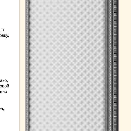
 в
овку,
ако,
овой
льно
а,