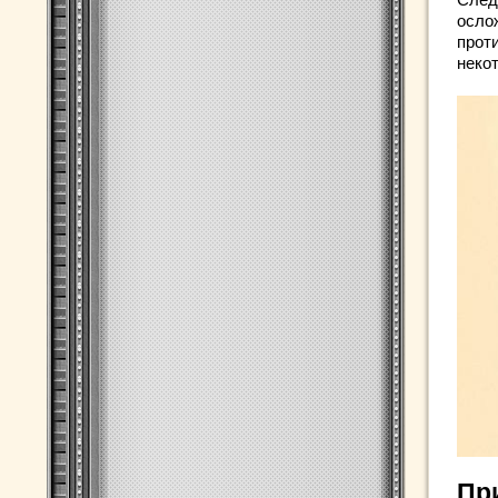
осло
прот
неко
Пр