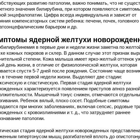
обствующих развитию патологии, важно понимать, что не сущес
ретного значения билирубина, при котором появляются симптом
ной энцефалопатии. Цифра всегда индивидуальна и зависит от
яния компенсаторных систем ребенка: печени, почек, головного
матоэнцефалическим барьером и др.
мптомы ядерной желтухи новорожден
рбилирубинемия в первые дни и недели жизни заметна по желто
ске кожных покровов и склер. В данном случае этот признак вы
ачительной степени. Кожа малыша имеет ярко-желтый оттенок у
ый день жизни, в отличие от физиологической желтухи, которая
ивается спустя 5-7 дней после рождения. Состояние чаще возни
о в течение первой недели жизни. Выделяют две стадии:
ксическую и спастическую. Первая стадия ядерной желтухи
рожденных характеризуется появлением приступов апноэ разно
олжительности. Мышечный тонус снижен, отмечаются отдельн
ргивания. Ребенок вялый, плохо сосет. Подобные симптомы
юдаются при многих заболеваниях, включая сепсис, родовые т
ожденных с кровоизлияниями и т. д., что затрудняет раннее
ознавание патологии.
тическая стадия ядерной желтухи новорожденных представлен
женным гипертонусом мышц разгибателей вплоть до опистотону