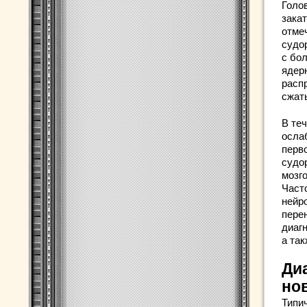
Голо
зака
отме
судо
с бо
ядер
расп
сжат
В те
осла
перв
судо
мозг
Част
нейр
пере
диаг
а та
Ди
но
Типи