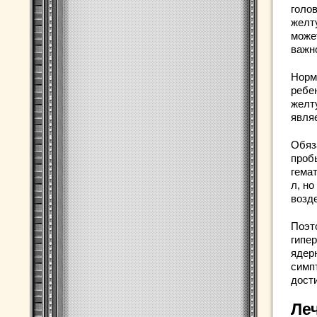
голо
желт
може
важн
Норма
ребе
желт
явля
Обяз
проб
гема
л, н
возд
Поэт
гипе
ядер
симп
дост
Ле