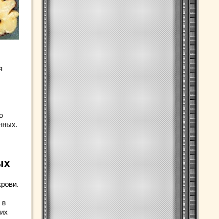
я
о
нных.
ых
крови.
 в
ких