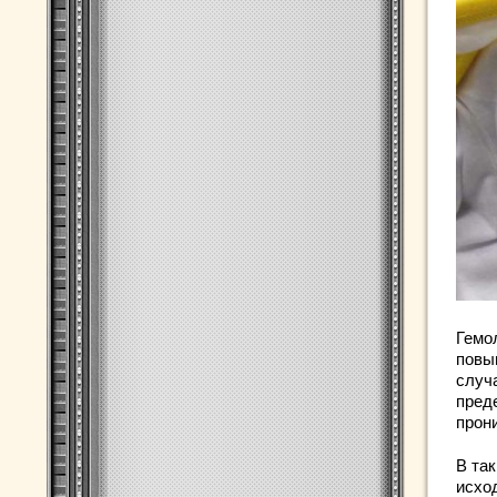
Гемо
повы
случ
пред
прон
В та
исхо