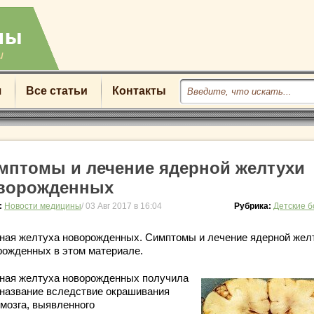
u
я
Все статьи
Контакты
мптомы и лечение ядерной желтухи
ворожденных
:
Новости медицины
/ 03 Авг 2017 в 16:04
Рубрика:
Детские 
ная желтуха новорожденных. Симптомы и лечение ядерной жел
рожденных в этом материале.
ная желтуха новорожденных получила
 название вследствие окрашивания
 мозга, выявленного