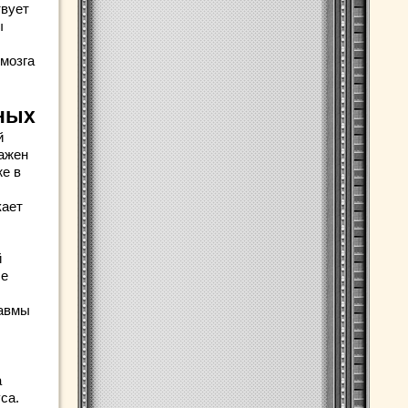
твует
ы
 мозга
ных
й
ражен
же в
кает
й
ые
равмы
а
са.