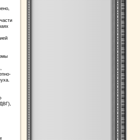
ено,
тчасти
чаях
цией
томы
,
епно-
луха.
о
ДВГ),
м