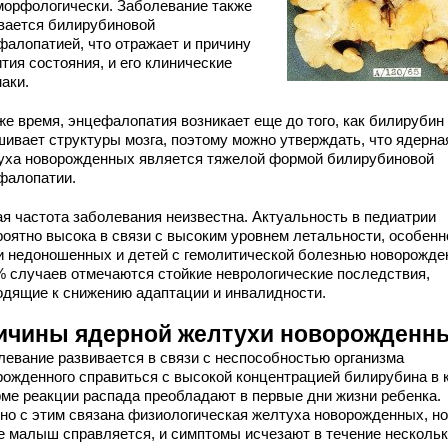
морфологически. Заболевание также
вается билирубиновой
фалопатией, что отражает и причину
тия состояния, и его клинические
аки.
же время, энцефалопатия возникает еще до того, как билирубин
шивает структуры мозга, поэтому можно утверждать, что ядерна
уха новорожденных является тяжелой формой билирубиновой
фалопатии.
ая частота заболевания неизвестна. Актуальность в педиатрии
роятно высока в связи с высоким уровнем летальности, особенн
и недоношенных и детей с гемолитической болезнью новорожде
% случаев отмечаются стойкие неврологические последствия,
одящие к снижению адаптации и инвалидности.
ичины ядерной желтухи новорожденн
левание развивается в связи с неспособностью организма
рожденного справиться с высокой концентрацией билирубина в 
рме реакции распада преобладают в первые дни жизни ребенка.
но с этим связана физиологическая желтуха новорожденных, но
е малыш справляется, и симптомы исчезают в течение несколь