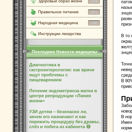
Здоровый образ жизни
108
пато
назы
Правильное питание
201
энце
разви
Народная медицина
140
призн
Инструкции лекарства
В то 
окра
желт
Последние Новости медицины
энце
Точн
Диагностика в
неве
гастроэнтерологии: как врачи
ищут проблемы с
сред
пищеварением
В 80
прив
Лечение эндометриоза матки в
центре репродукции «Линия
Пр
жизни»
Забо
ново
УЗИ детям – безопасно ли,
зачем его назначают и как
В но
пережить процедуру без драмы,
Имен
слёз и побега из кабинета 😅
норм