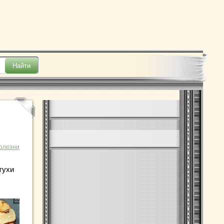
болезни
тухи