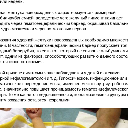
 или недель.
ная желтуха новорожденных характеризуется чрезмерной
рбилирубинемией, вследствие чего желчный пигмент начинает
одить через гематоэнцефалический барьер, окрашивая базальн
, ядра мозжечка и черепно-мозговых нервов.
развития ядерной желтухи новорожденных необходимо множест
вий. В частности, гематоэнцефалический барьер пропускает тол
дный билирубин, то есть тот, который не связан с альбуминами
ит, одним из факторов, способствующих развитию данного состо
ется гипопротеинемия.
той причине симптомы чаще наблюдаются у детей с отеками,
рной кефалогематомой и т. д. Гипоксическое, инфекционное или
матическое повреждение мозга, имевшее место внутриутробно и
х, значительно повышает проницаемость гематоэнцефалическог
ера. То же касается недоношенности, когда мозговые структуры 
нту рождения остаются незрелыми.