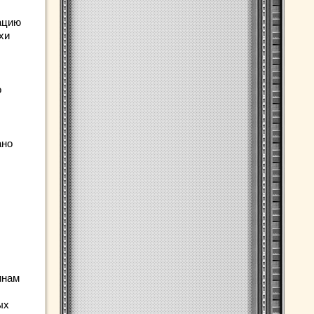
ацию
хи
о
ано
инам
ых