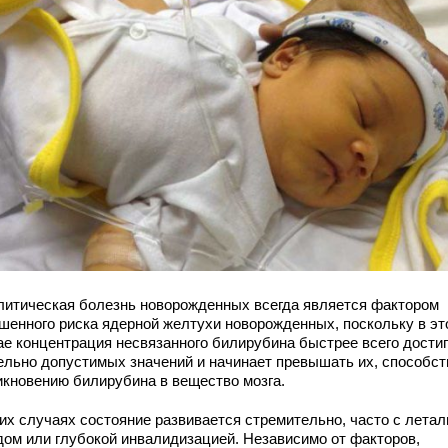
литическая болезнь новорожденных всегда является фактором
шенного риска ядерной желтухи новорожденных, поскольку в эт
ае концентрация несвязанного билирубина быстрее всего дости
ельно допустимых значений и начинает превышать их, способст
икновению билирубина в вещество мозга.
ких случаях состояние развивается стремительно, часто с лета
дом или глубокой инвалидизацией. Независимо от факторов,