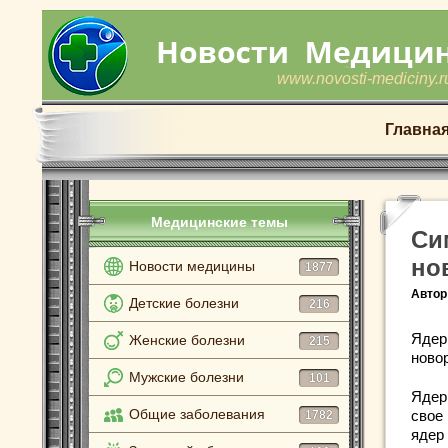
www.novosti-mediciny.r
Главна
Медицинские темы
Си
но
Новости медицины
1877
Автор
Детские болезни
216
Ядер
Женские болезни
215
ново
Мужские болезни
101
Ядер
Общие заболевания
свое
1782
ядер