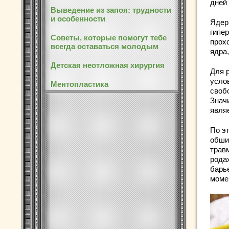
дней
Выведение из запоя: трудности
и особенности
Ядер
гипе
Советы, которые помогут тебе
прох
всегда оставаться молодым
ядра
Детская неотложная хирургия
Для 
усло
Ментопластика
свобо
Знач
явля
По э
обши
трав
рода
барь
моме