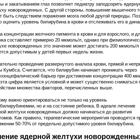
вы и закатыванием глаз позволяет педиатру заподозрить ядерн
уху новорожденных. С другой стороны, повышение мышечного т
т быть следствием поражения мозга любой другой природы. По
о оценить уровень билирубина в крови и отслеживать его в дина
 концентрации желчного пигмента в крови и для взрослого, и д
нка составляет примерно 20 мкмоль/л, однако при физиологичес
ухе новорожденных это значение может достигать 200 мкмоль/л
ется допустимым у детей первых недель жизни.
ательно проведение развернутого анализа крови, прямой и непр
ы Кумбса. Считается, что билирубин начинает проникать через
тоэнцефалический барьер при достижении концентрации 400 мк
о эта цифра является условной и может существенно снижаться 
ействии множества факторов, перечисленных выше.
ому важно ориентироваться не только на уровень
рбилирубинемии, но и на состояние ребенка. В идеале лечение
ной желтухи новорожденных должно начинаться до развития
томов. Как правило, терапевтические мероприятия проводятся п
ижении 50-70% от предельно допустимого уровня билирубина.
чение ядерной желтухи новорожденны