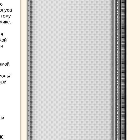
ую
онуса
этому
мике.
ля
кой
 и
ямой
моль/
при
ри
х