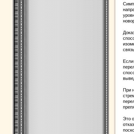
Симп
напр
уров
ново
Доказ
спос
изом
связ
Если
пере
спос
выве
При 
стре
пере
преп
Это 
отказ
поск