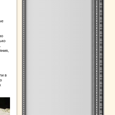
ые
во
ько
.
яния,
ли в
о
к