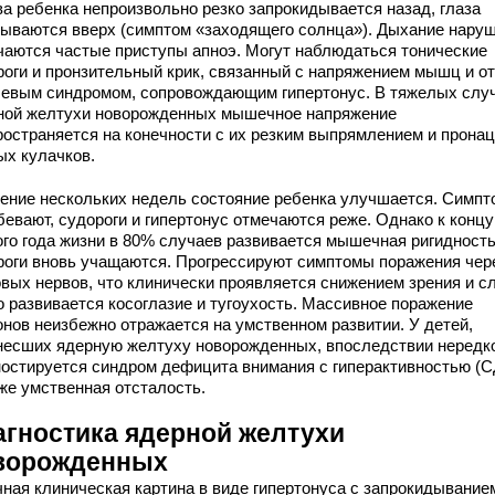
ва ребенка непроизвольно резко запрокидывается назад, глаза
тываются вверх (симптом «заходящего солнца»). Дыхание наруш
чаются частые приступы апноэ. Могут наблюдаться тонические
роги и пронзительный крик, связанный с напряжением мышц и о
левым синдромом, сопровождающим гипертонус. В тяжелых слу
ной желтухи новорожденных мышечное напряжение
ространяется на конечности с их резким выпрямлением и прона
ых кулачков.
чение нескольких недель состояние ребенка улучшается. Симп
бевают, судороги и гипертонус отмечаются реже. Однако к концу
ого года жизни в 80% случаев развивается мышечная ригидность
роги вновь учащаются. Прогрессируют симптомы поражения чер
овых нервов, что клинически проявляется снижением зрения и с
о развивается косоглазие и тугоухость. Массивное поражение
онов неизбежно отражается на умственном развитии. У детей,
несших ядерную желтуху новорожденных, впоследствии нередк
ностируется синдром дефицита внимания с гиперактивностью (С
кже умственная отсталость.
агностика ядерной желтухи
ворожденных
чная клиническая картина в виде гипертонуса с запрокидывание