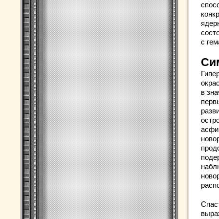
спос
конк
ядер
состо
с ге
Си
Гипе
окра
в зн
перв
разв
остр
асфи
ново
прод
поде
набл
новор
расп
Спас
выра