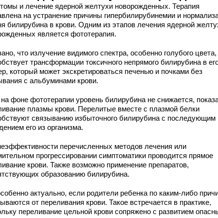
томы и лечение ядерной желтухи новорожденных. Терапия
авлена на устранение причины гипербилирубинемии и нормализ
ня билирубина в крови. Одним из этапов лечения ядерной желту
рожденных является фототерапия.
ано, что излучение видимого спектра, особенно голубого цвета,
обствует трансформации токсичного непрямого билирубина в ег
ер, который может экскретироваться печенью и почками без
ывания с альбуминами крови.
 на фоне фототерапии уровень билирубина не снижается, показ
ливание плазмы крови. Перелитые вместе с плазмой белки
обствуют связыванию избыточного билирубина с последующим
дением его из организма.
неэффективности перечисленных методов лечения или
мительном прогрессировании симптоматики проводится прямое
ливание крови. Также возможно применение препаратов,
ятствующих образованию билирубина.
особенно актуально, если родители ребенка по каким-либо прич
ываются от переливания крови. Такое встречается в практике,
ольку переливание цельной крови сопряжено с развитием опасн