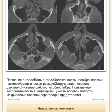
Першение в горлеБоль в горлеЗаложенность носаХронический
насморкАллергическая реакцияЗатруднение носового
дыханияСнижение работоспособностиХрапПовышенная
восприимчивость к инфекциямСухость носовой полости
Искривление носовой перегородки представляет ...
Читать запись полностью