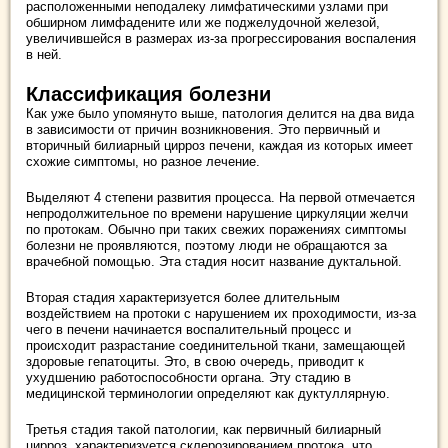
расположенными неподалеку лимфатическими узлами при
обширном лимфадените или же поджелудочной железой,
увеличившейся в размерах из-за прогрессирования воспаления
в ней.
Классификация болезни
Как уже было упомянуто выше, патология делится на два вида
в зависимости от причин возникновения. Это первичный и
вторичный билиарный цирроз печени, каждая из которых имеет
схожие симптомы, но разное лечение.
Выделяют 4 степени развития процесса. На первой отмечается
непродолжительное по времени нарушение циркуляции желчи
по протокам. Обычно при таких свежих поражениях симптомы
болезни не проявляются, поэтому люди не обращаются за
врачебной помощью. Эта стадия носит название дуктальной.
Вторая стадия характеризуется более длительным
воздействием на протоки с нарушением их проходимости, из-за
чего в печени начинается воспалительный процесс и
происходит разрастание соединительной ткани, замещающей
здоровые гепатоциты. Это, в свою очередь, приводит к
ухудшению работоспособности органа. Эту стадию в
медицинской терминологии определяют как дуктуллярную.
Третья стадия такой патологии, как первичный билиарный
цирроз, характеризуется склерозированием протока, что