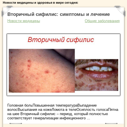
Новости медицины и здоровья в мире сегодня:
Вторичный сифилис: симптомы и лечение
Новости медицины
Общие заболевания
Головная больПовышенная температураВыпадение
волосВысыпания на кожеЛомота в телеОсиплость голосаПятна
на шее Вторичный сифилис – период, который полностью
соответствует генерализации инфекционного ...