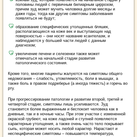
половины людей с первичным билиарным циррозом,
причем зуд может мучить человека долгие месяцы и
даже годы, тогда как другие симптомы заболевания
появляться не будут;
образование специфических утолщенных бляшек,
располагающихся на коже век и выступающих над
поверхностью – они носят название ксантелазм, и
наблюдаются у большей части людей с данным
диагнозом;
увеличение печени и селезенки также может
отмечаться на начальной стадии развития
патологического состояния.
Кроме того, многие пациенты жалуются на симптомы общего
недомогания – слабость, утомляемость, боли в мышцах, а
также боль в правом подреберье (а иногда тяжесть) и горечь во
рту.
При прогрессировании патологии и развитии второй, третей и
четвертой стадии, симптомы лишь усиливаются. Зуд
становится более выраженным и беспокоит человека как в
дневные, так и в ночные часы. При этом участки с измененной
окраской грубеют, на коже ладоней и ступней появляются
характерные утолщения, а также очень часто тело покрывает
сыпь, которая может носить любой характер. Нарастают и
неспецифические симптомы – повышается температура,