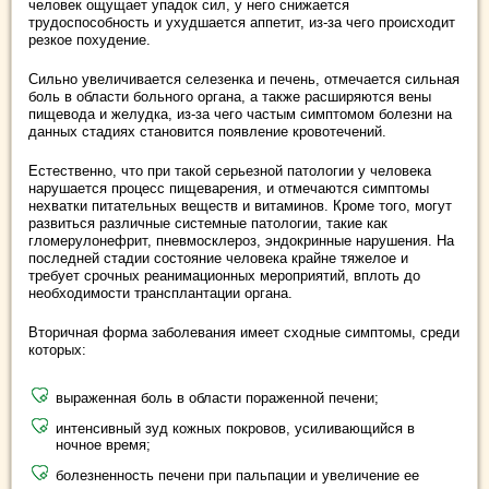
человек ощущает упадок сил, у него снижается
трудоспособность и ухудшается аппетит, из-за чего происходит
резкое похудение.
Сильно увеличивается селезенка и печень, отмечается сильная
боль в области больного органа, а также расширяются вены
пищевода и желудка, из-за чего частым симптомом болезни на
данных стадиях становится появление кровотечений.
Естественно, что при такой серьезной патологии у человека
нарушается процесс пищеварения, и отмечаются симптомы
нехватки питательных веществ и витаминов. Кроме того, могут
развиться различные системные патологии, такие как
гломерулонефрит, пневмосклероз, эндокринные нарушения. На
последней стадии состояние человека крайне тяжелое и
требует срочных реанимационных мероприятий, вплоть до
необходимости трансплантации органа.
Вторичная форма заболевания имеет сходные симптомы, среди
которых:
выраженная боль в области пораженной печени;
интенсивный зуд кожных покровов, усиливающийся в
ночное время;
болезненность печени при пальпации и увеличение ее