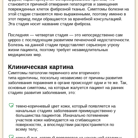
становится причиной отмирания гепатоцитов и замещения
поврежденных клеток фиброзной тканью. Симптомы болезни на
этой стадии становятся явно выраженными, поэтому именно в
этот период люди обращаются за врачебной консультацией.
Эта стадия носит название стадии фиброза.
Последняя — четвертая стадия — это непосредственно сам
цирроз с последующим развитием печеночной недостаточности.
Болезнь на данной стадии представляет серьезную угрозу
жизни пациента, поэтому требует незамедлительных
медицинских мер.
Клиническая картина
Симптомы патологии первичного или вторичного
типа идентичны, поскольку независимо от причины развития
заболевания поражения в органе происходят одни и те же. Так,
основные симптомы, на которые жалуется пациент на ранних
стадиях развития заболевания, это:
темно-коричневый цвет кожи, который появляется на
начальных стадиях заболевания преимущественно у
большинства пациентов. Изначально потемнение
участков кожи наблюдается на сгибающихся
поверхностях, а впоследствии распространяется по
всему телу;
кожный зуд, который появляется на начальной стадии у