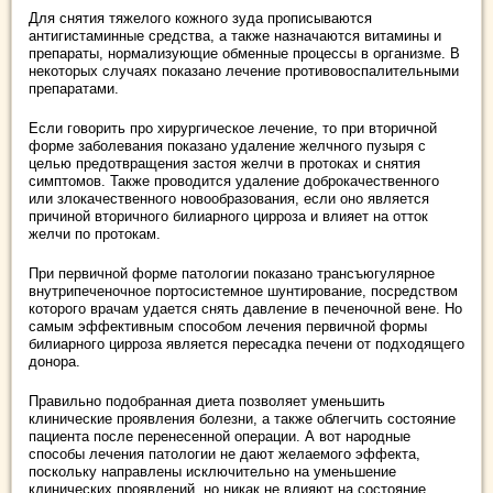
Для снятия тяжелого кожного зуда прописываются
антигистаминные средства, а также назначаются витамины и
препараты, нормализующие обменные процессы в организме. В
некоторых случаях показано лечение противовоспалительными
препаратами.
Если говорить про хирургическое лечение, то при вторичной
форме заболевания показано удаление желчного пузыря с
целью предотвращения застоя желчи в протоках и снятия
симптомов. Также проводится удаление доброкачественного
или злокачественного новообразования, если оно является
причиной вторичного билиарного цирроза и влияет на отток
желчи по протокам.
При первичной форме патологии показано трансъюгулярное
внутрипеченочное портосистемное шунтирование, посредством
которого врачам удается снять давление в печеночной вене. Но
самым эффективным способом лечения первичной формы
билиарного цирроза является пересадка печени от подходящего
донора.
Правильно подобранная диета позволяет уменьшить
клинические проявления болезни, а также облегчить состояние
пациента после перенесенной операции. А вот народные
способы лечения патологии не дают желаемого эффекта,
поскольку направлены исключительно на уменьшение
клинических проявлений, но никак не влияют на состояние