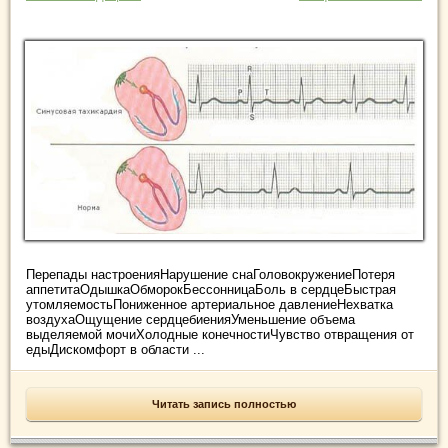
Перепады настроенияНарушение снаГоловокружениеПотеря
аппетитаОдышкаОбморокБессонницаБоль в сердцеБыстрая
утомляемостьПониженное артериальное давлениеНехватка
воздухаОщущение сердцебиенияУменьшение объема
выделяемой мочиХолодные конечностиЧувство отвращения от
едыДискомфорт в области ...
Читать запись полностью