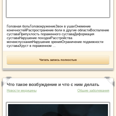
Головная больГоловокружениеЗвон в ушахОнемение
конечностейРаспространение боли в другие областиВоспаление
суставаПрипухлость пораженного суставаДеформация
суставаНарушение походкиРасстройства
мочеиспусканияНарушение зренияОграничение подвижности
суставаХруст в пораженном ...
Читать запись полностью
Что такое возбуждение и что с ним делать
Новости медицины
Общие заболевания