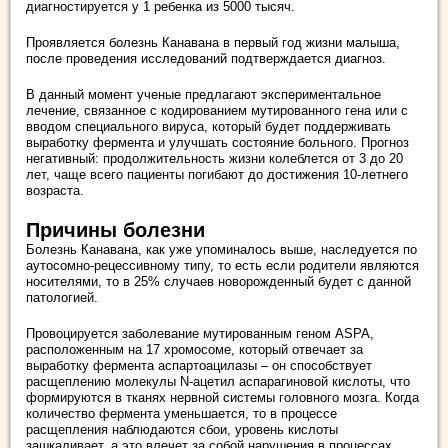
диагностируется у 1 ребенка из 5000 тысяч.
Проявляется болезнь Канавана в первый год жизни малыша,
после проведения исследований подтверждается диагноз.
В данный момент ученые предлагают экспериментальное
лечение, связанное с кодированием мутированного гена или с
вводом специального вируса, который будет поддерживать
выработку фермента и улучшать состояние больного. Прогноз
негативный: продолжительность жизни колеблется от 3 до 20
лет, чаще всего пациенты погибают до достижения 10-летнего
возраста.
Причины болезни
Болезнь Канавана, как уже упоминалось выше, наследуется по
аутосомно-рецессивному типу, то есть если родители являются
носителями, то в 25% случаев новорожденный будет с данной
патологией.
Провоцируется заболевание мутированным геном ASPA,
расположенным на 17 хромосоме, который отвечает за
выработку фермента аспартоацилазы – он способствует
расщеплению молекулы N-ацетил аспарагиновой кислоты, что
формируются в тканях нервной системы головного мозга. Когда
количество фермента уменьшается, то в процессе
расщепления наблюдаются сбои, уровень кислоты
зашкаливает, а это влечет за собой нарушения в процессах