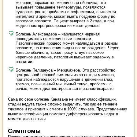
месяцев, поражается миелиновая оболочка, что
вызывает повышение температуры, появляются
судороги, рвота, проблемы с рефлексами, снижается
интеллект и зрение, может иметь позднюю форму во
взрослом возрасте. Пациент умирает в 2 года, а при
медленном прогрессировании живет дольше.
Болезнь Александера – нарушается нервная
проводимость по миелиновым волокнам.
Патологический процесс может наблюдаться в разном
возрасте, но отклонения видны после рождения. Череп
больше обычного, также присутствует высокое
черепное давление, патология вызывает задержку в
развитии.
Болезнь Пелицеуса – Мерцбахера. Это расстройство
центральной нервной системы из-за потери миелина,
при этом наблюдаются нарушения в движении глаз,
тремор, повышенный мышечный тонус, проблемы с
речью, может диагностироваться в разном возрасте.
Сама по себе болезнь Канавана не имеет классификации,
стадии недуга также сложно выделить, так как ее течение
тяжелое и приводит к смерти в 100% случаев. Представленная
выше классификация поможет дифференцировать недуг в
момент диагностики.
Симптомы
Первая симптоматика появляется уже в первые месяцы жизни