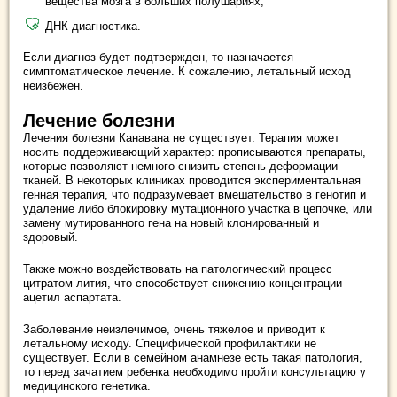
вещества мозга в больших полушариях;
ДНК-диагностика.
Если диагноз будет подтвержден, то назначается
симптоматическое лечение. К сожалению, летальный исход
неизбежен.
Лечение болезни
Лечения болезни Канавана не существует. Терапия может
носить поддерживающий характер: прописываются препараты,
которые позволяют немного снизить степень деформации
тканей. В некоторых клиниках проводится экспериментальная
генная терапия, что подразумевает вмешательство в генотип и
удаление либо блокировку мутационного участка в цепочке, или
замену мутированного гена на новый клонированный и
здоровый.
Также можно воздействовать на патологический процесс
цитратом лития, что способствует снижению концентрации
ацетил аспартата.
Заболевание неизлечимое, очень тяжелое и приводит к
летальному исходу. Специфической профилактики не
существует. Если в семейном анамнезе есть такая патология,
то перед зачатием ребенка необходимо пройти консультацию у
медицинского генетика.