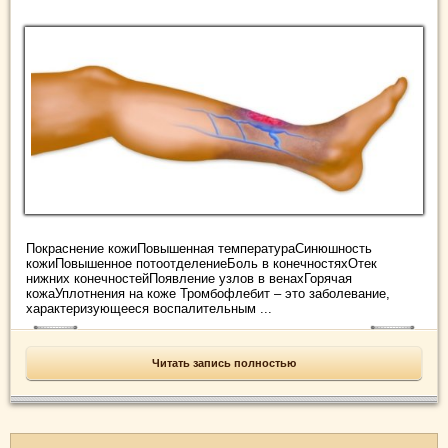
Покраснение кожиПовышенная температураСинюшность
кожиПовышенное потоотделениеБоль в конечностяхОтек
нижних конечностейПоявление узлов в венахГорячая
кожаУплотнения на коже Тромбофлебит – это заболевание,
характеризующееся воспалительным ...
Читать запись полностью