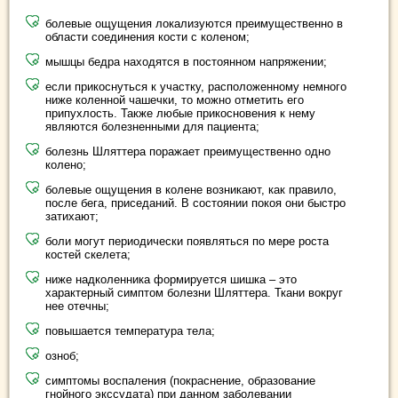
болевые ощущения локализуются преимущественно в
области соединения кости с коленом;
мышцы бедра находятся в постоянном напряжении;
если прикоснуться к участку, расположенному немного
ниже коленной чашечки, то можно отметить его
припухлость. Также любые прикосновения к нему
являются болезненными для пациента;
болезнь Шляттера поражает преимущественно одно
колено;
болевые ощущения в колене возникают, как правило,
после бега, приседаний. В состоянии покоя они быстро
затихают;
боли могут периодически появляться по мере роста
костей скелета;
ниже надколенника формируется шишка – это
характерный симптом болезни Шляттера. Ткани вокруг
нее отечны;
повышается температура тела;
озноб;
симптомы воспаления (покраснение, образование
гнойного экссудата) при данном заболевании