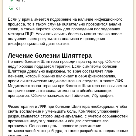
МРТ;
КТ.
Если у врача имеется подозрение на наличие инфекционного
процесса, то в таком случае обязательно проводится анализ
крови, а также берется кровь для проведения исследования
методом ПЦР. Начинать лечить болезнь можно только после
получения всех результатов анализов и проведения
дифференциальной диагностики.
Лечение болезни Шляттера
Лечение болезни Шляттера проводит врач-ортопед. Обычно
недуг хорошо поддается терапии. Если симптомы болезни
Шляттера довольно выражены, то врач составляет план
лечения, который обычно включает в себя физиотерапию,
прием синтетических медикаментозных средств, а также ЛФК.
Медикаментозная терапия при болезни Шляттера основывается
на применении антивоспалительных и обезболивающих
препаратов. Обычно назначаются Тайленол, Ибупрофен.
Физиотерапия и ЛФК при болезни Шляттера необходимы, чтобы
снять воспаление и уменьшить боль. Комплекс упражнений
разрабатывается строго индивидуально, с учетом особенностей
протекания недуга у пациента и общего состояния его
организма. Основная цель – провести растяжение
четырехглавой мышцы бедра, а также разработать подколенные
сухожилия.