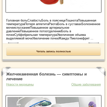
Головная больСлабостьБоль в поясницеТошнотаПовышенная
температураПотеря аппетитаРвотаБоль в суставахБолезненное
мочеиспусканиеПовышенное артериальное
давлениеПовышенное потоотделениеБоль в
почкеСубфебрильная температураУвеличение объема
выделяемой мочиУвеличение почкиЖажда Пиелонефрит ...
Читать запись полностью
Желчекаменная болезнь — симптомы и
лечение
Новости медицины
Общие заболевания