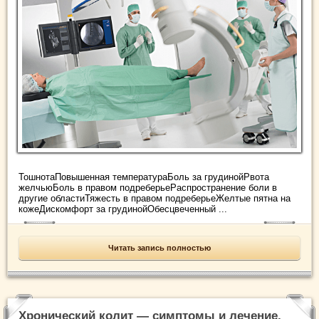
ТошнотаПовышенная температураБоль за грудинойРвота
желчьюБоль в правом подреберьеРаспространение боли в
другие областиТяжесть в правом подреберьеЖелтые пятна на
кожеДискомфорт за грудинойОбесцвеченный ...
Читать запись полностью
Хронический колит — симптомы и лечение,