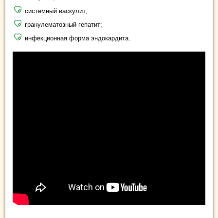
системный васкулит;
гранулематозный гепатит;
инфекционная форма эндокардита.