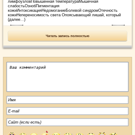
лимфоузловПовышенная температураМышечная
слабостьОзнобПигментация
кожиИнтоксикацияНедомоганиеБолевой синдромОтечность
кожиНепереносимость света Опоясывающий лишай, который
(далее…)
Читать запись полностью