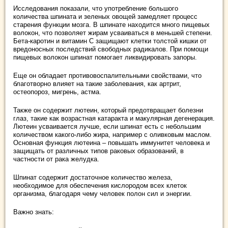
Исследования показали, что употребление большого
количества шпината и зеленых овощей замедляет процесс
старения функции мозга. В шпинате находится много пищевых
волокон, что позволяет жирам усваиваться в меньшей степени.
Бета-каротин и витамин С защищают клетки толстой кишки от
вредоносных последствий свободных радикалов. При помощи
пищевых волокон шпинат помогает ликвидировать запоры.
Еще он обладает противовоспалительными свойствами, что
благотворно влияет на такие заболевания, как артрит,
остеопороз, мигрень, астма.
Также он содержит лютеин, который предотвращает болезни
глаз, такие как возрастная катаракта и макулярная дегенерация.
Лютеин усваивается лучше, если шпинат есть с небольшим
количеством какого-либо жира, например с оливковым маслом.
Основная функция лютеина – повышать иммунитет человека и
защищать от различных типов раковых образований, в
частности от рака желудка.
Шпинат содержит достаточное количество железа,
необходимое для обеспечения кислородом всех клеток
организма, благодаря чему человек полон сил и энергии.
Важно знать: