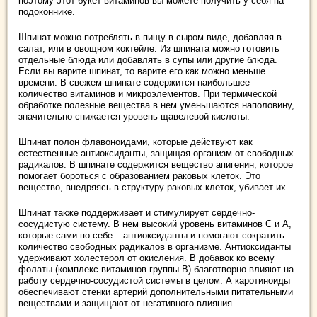
поэтому этот букет витаминов вы можете получить у себя на
подоконнике.
Шпинат можно потреблять в пищу в сыром виде, добавляя в
салат, или в овощном коктейле. Из шпината можно готовить
отдельные блюда или добавлять в супы или другие блюда.
Если вы варите шпинат, то варите его как можно меньше
времени. В свежем шпинате содержится наибольшее
количество витаминов и микроэлементов. При термической
обработке полезные вещества в нем уменьшаются наполовину,
значительно снижается уровень щавелевой кислоты.
Шпинат полон флавоноидами, которые действуют как
естественные антиоксиданты, защищая организм от свободных
радикалов. В шпинате содержится вещество апигенин, которое
помогает бороться с образованием раковых клеток. Это
вещество, внедряясь в структуру раковых клеток, убивает их.
Шпинат также поддерживает и стимулирует сердечно-
сосудистую систему. В нем высокий уровень витаминов С и А,
которые сами по себе – антиоксиданты и помогают сократить
количество свободных радикалов в организме. Антиоксиданты
удерживают холестерол от окисления. В добавок ко всему
фолаты (комплекс витаминов группы В) благотворно влияют на
работу сердечно-сосудистой системы в целом. А каротиноиды
обеспечивают стенки артерий дополнительными питательными
веществами и защищают от негативного влияния.