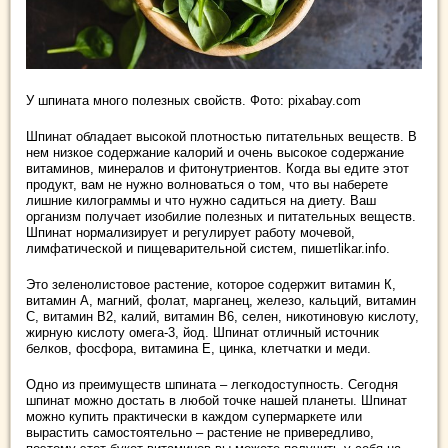
У шпината много полезных свойств. Фото: pixabay.com
Шпинат обладает высокой плотностью питательных веществ. В
нем низкое содержание калорий и очень высокое содержание
витаминов, минералов и фитонутриентов. Когда вы едите этот
продукт, вам не нужно волноваться о том, что вы наберете
лишние килограммы и что нужно садиться на диету. Ваш
организм получает изобилие полезных и питательных веществ.
Шпинат нормализирует и регулирует работу мочевой,
лимфатической и пищеварительной систем, пишетlikar.info.
Это зеленолистовое растение, которое содержит витамин К,
витамин А, магний, фолат, марганец, железо, кальций, витамин
С, витамин В2, калий, витамин В6, селен, никотиновую кислоту,
жирную кислоту омега-3, йод. Шпинат отличный источник
белков, фосфора, витамина Е, цинка, клетчатки и меди.
Одно из преимуществ шпината – легкодоступность. Сегодня
шпинат можно достать в любой точке нашей планеты. Шпинат
можно купить практически в каждом супермаркете или
вырастить самостоятельно – растение не привередливо,