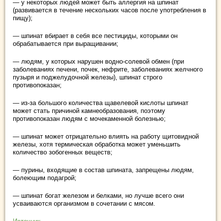
— у некоторых людей может быть аллергия на шпинат
(развивается в течение нескольких часов после употребления в
пищу);
— шпинат вбирает в себя все пестициды, которыми он
обрабатывается при выращивании;
— людям, у которых нарушен водно-солевой обмен (при
заболеваниях печени, почек, нефрите, заболеваниях желчного
пузыря и поджелудочной железы), шпинат строго
противопоказан;
— из-за большого количества щавелевой кислоты шпинат
может стать причиной камнеобразования, поэтому
противопоказан людям с мочекаменной болезнью;
— шпинат может отрицательно влиять на работу щитовидной
железы, хотя термическая обработка может уменьшить
количество зобогенных веществ;
— пурины, входящие в состав шпината, запрещены людям,
болеющим подагрой;
— шпинат богат железом и белками, но лучше всего они
усваиваются организмом в сочетании с мясом.