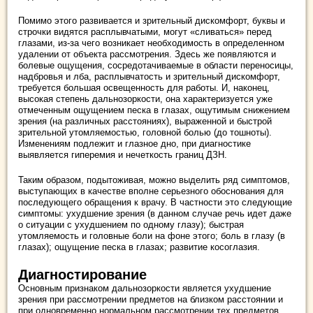
Помимо этого развивается и зрительный дискомфорт, буквы и
строчки видятся расплывчатыми, могут «сливаться» перед
глазами, из-за чего возникает необходимость в определенном
удалении от объекта рассмотрения. Здесь же появляются и
болевые ощущения, сосредотачиваемые в области переносицы,
надбровья и лба, расплывчатость и зрительный дискомфорт,
требуется большая освещенность для работы. И, наконец,
высокая степень дальнозоркости, она характеризуется уже
отмеченным ощущением песка в глазах, ощутимым снижением
зрения (на различных расстояниях), выраженной и быстрой
зрительной утомляемостью, головной болью (до тошноты).
Изменениям подлежит и глазное дно, при диагностике
выявляется гиперемия и нечеткость границ ДЗН.
Таким образом, подытоживая, можно выделить ряд симптомов,
выступающих в качестве вполне серьезного обоснования для
последующего обращения к врачу. В частности это следующие
симптомы: ухудшение зрения (в данном случае речь идет даже
о ситуации с ухудшением по одному глазу); быстрая
утомляемость и головные боли на фоне этого; боль в глазу (в
глазах); ощущение песка в глазах; развитие косоглазия.
Диагностирование
Основным признаком дальнозоркости является ухудшение
зрения при рассмотрении предметов на близком расстоянии и
при одновременно нормальном рассмотрении тех предметов,