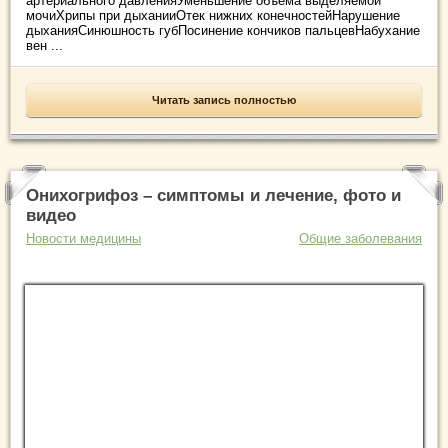
артериального давленияУменьшение объема выделяемой
мочиХрипы при дыханииОтек нижних конечностейНарушение
дыханияСинюшность губПосинение кончиков пальцевНабухание
вен ...
Читать запись полностью
Онихогрифоз – симптомы и лечение, фото и
видео
Новости медицины
Общие заболевания