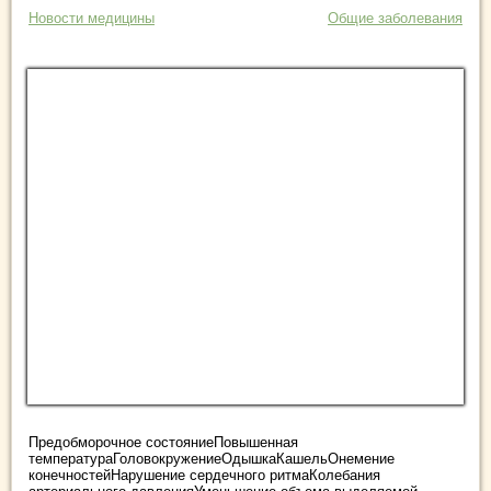
Новости медицины
Общие заболевания
Предобморочное состояниеПовышенная
температураГоловокружениеОдышкаКашельОнемение
конечностейНарушение сердечного ритмаКолебания