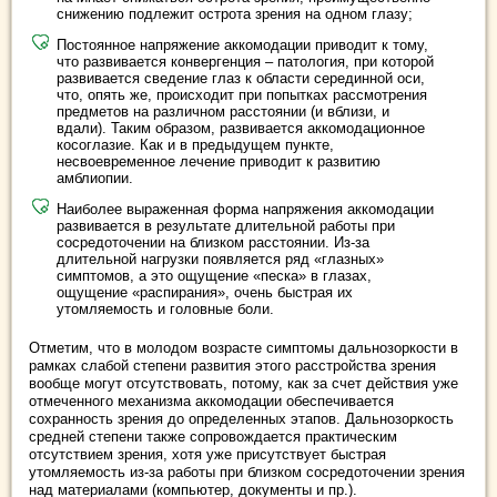
снижению подлежит острота зрения на одном глазу;
Постоянное напряжение аккомодации приводит к тому,
что развивается конвергенция – патология, при которой
развивается сведение глаз к области серединной оси,
что, опять же, происходит при попытках рассмотрения
предметов на различном расстоянии (и вблизи, и
вдали). Таким образом, развивается аккомодационное
косоглазие. Как и в предыдущем пункте,
несвоевременное лечение приводит к развитию
амблиопии.
Наиболее выраженная форма напряжения аккомодации
развивается в результате длительной работы при
сосредоточении на близком расстоянии. Из-за
длительной нагрузки появляется ряд «глазных»
симптомов, а это ощущение «песка» в глазах,
ощущение «распирания», очень быстрая их
утомляемость и головные боли.
Отметим, что в молодом возрасте симптомы дальнозоркости в
рамках слабой степени развития этого расстройства зрения
вообще могут отсутствовать, потому, как за счет действия уже
отмеченного механизма аккомодации обеспечивается
сохранность зрения до определенных этапов. Дальнозоркость
средней степени также сопровождается практическим
отсутствием зрения, хотя уже присутствует быстрая
утомляемость из-за работы при близком сосредоточении зрения
над материалами (компьютер, документы и пр.).