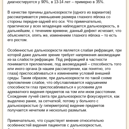
диагностируется у 90%, в 13-14 лет – примерно в 35%.
В качестве причины дальнозоркости (одного из вариантов)
рассматривается уменьшение размера глазного яблока со
стороны передне-задней его оси. Что примечательно,
практически у всех младенцев наблюдается дальнозоркость, в
дальнейшем, с течением времени, данный дефект исчезает, что
объясняется, опять же, изменением глазного яблока – то есть
его ростом.
Особенностью дальнозоркости является слабая рефракция, при
которой даже дальнее зрение требует напряжения аккомодации
из-за слабости рефракции. Под рефракцией в частности
понимается преломление, под аккомодацией – способность того
или иного органа (в нашем рассмотрении, как понятно, это
глаза) приспосабливаться к изменениям условий внешней
среды. Таким образом, при дальнозоркости по такой схеме
преломление слабое, что обуславливается нарушением
способности глаз приспосабливаться к условиям для
адекватного видения предметов на том или ином расстоянии.
Схождение лучей света при дальнозоркости фокусируется, как
выделено ранее, за сетчаткой, потому у больного с
дальнозоркостью (у гиперметропа) видение предметов
получается нечетким и несколько размытым.
Примечательно, что существует мнение относительно
особенностей видения пациентов с дальнозоркостью,