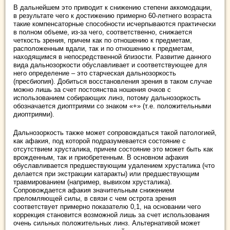
В дальнейшем это приводит к снижению степени аккомодации,
в результате чего к достижению примерно 60-летнего возраста
такие компенсаторные способности исчерпываются практически
в полном объеме, из-за чего, соответственно, снижается
четкость зрения, причем как по отношению к предметам,
расположенным вдали, так и по отношению к предметам,
находящимся в непосредственной близости. Развитие данного
вида дальнозоркости обуславливает и соответствующее для
него определение – это старческая дальнозоркость
(пресбиопия). Добиться восстановления зрения в таком случае
можно лишь за счет постоянства ношения очков с
использованием собирающих линз, потому дальнозоркость
обозначается диоптриями со знаком «+» (т.е. положительными
диоптриями).
Дальнозоркость также может сопровождаться такой патологией,
как афакия, под которой подразумевается состояние с
отсутствием хрусталика, причем состояние это может быть как
врожденным, так и приобретенным. В основном афакия
обуславливается предшествующим удалением хрусталика (что
делается при экстракции катаракты) или предшествующим
травмированием (например, вывихом хрусталика).
Сопровождается афакия значительным снижением
преломляющей силы, в связи с чем острота зрения
соответствует примерно показателю 0,1, на основании чего
коррекция становится возможной лишь за счет использования
очень сильных положительных линз. Альтернативой может