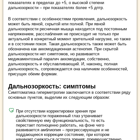
показателях в пределах до +5, о высокой степени
дальнозоркости – при показателях более +5 дптр.
В соответствии с особенностями проявления, дальнозоркость
может быть явной, скрытой или полной. При явной
дальнозоркости ресничная мышца находится под постоянным
напряжением, расслабления не происходит не только при
актуальной в конкретный момент зрительной нагрузке, но также
и в состоянии покоя. Такая дальнозоркость также может быть
обозначена как аккомодационная астенопия. При скрытой
дальнозоркости нет симптомов, но развивается
медикаментозный паралич аккомодации, собственно,
дальнозоркость и обуславливающий. И, наконец, полная
дальнозоркость, сопровождается она наличием особенностей,
присущих обеим формам.
Дальнозоркость: симптомы
Симптоматика гиперметропии заключается в соответствии ряду
основных пунктов, выделим их следующим образом:
При отсутствии корректировки зрения при
дальнозоркости пораженный глаз утрачивает
свойственную ему функциональность, то есть
перестает полноценно работать, на фоне чего
развивается амблиопия – прогрессирующее и не
поддающееся коррекции состояние, при котором
начинает снижаться острота зрения; преимущественно