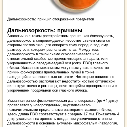
Дальнозоркость: принцип отображения предметов
Дальнозоркость: причины
Аналогично с таким расстройством зрения, как близорукость,
дальнозоркость сопровождается несоответствием силы со
стороны преломляющего аппарата тому передне-заднему
размеру оси, которым располагает глаз. Между тем,
дальнозоркость в такой схеме обуславливается или
относительной слабостью преломляющего аппарата, или
укороченностью передне-задней оси (сокр. ПЗО) глазного
яблока. Указанные механизмы могут выступать в качестве
причин фокусировки преломленных лучей в точке,
находящейся за плоскостью сетчатки. Некоторые пациенты с
дальнозоркостью располагают недостаточностью оптической
силы хрусталика и роговицы, сочетающейся одновременно и с
укорочением продольной оси глазного яблока.
Указанная ранее физиологическая дальнозоркость (до +4 дптр)
проявляется у новорожденных, обуславливаясь
незначительными продольными размерами глазного яблока,
здесь длина ПЗО соответствует в среднем 17 мм. Показатель 4
дптр указывает на зрелость плода, при увеличении степени
дальнозоркости в основном актуален микрофтальм (патология,