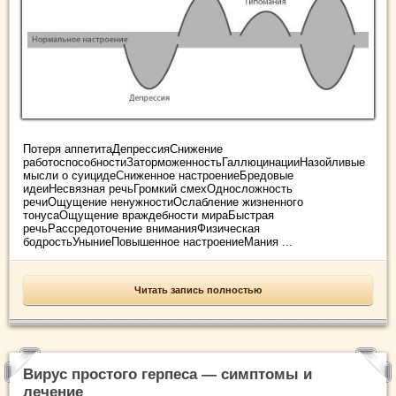
Потеря аппетитаДепрессияСнижение
работоспособностиЗаторможенностьГаллюцинацииНазойливые
мысли о суицидеСниженное настроениеБредовые
идеиНесвязная речьГромкий смехОдносложность
речиОщущение ненужностиОслабление жизненного
тонусаОщущение враждебности мираБыстрая
речьРассредоточение вниманияФизическая
бодростьУныниеПовышенное настроениеМания ...
Читать запись полностью
Вирус простого герпеса — симптомы и
лечение