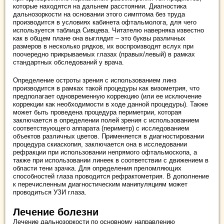
которые находятся на дальнем расстоянии. Диагностика
дальнозоркости на основании этого симптома без труда
производится в условиях кабинета офтальмолога, для чего
используется таблица Сивцева. Читателю наверняка известно
как в общем плане она выглядит – это буквы различных
размеров в несколько рядков, их воспроизводят вслух при
поочередно прикрываемых глазах (правых/левый) в рамках
стандартных обследований у врача.
Определение остроты зрения с использованием линз
производится в рамках такой процедуры как визометрия, что
предполагает одновременную коррекцию (или ее исключение
коррекции как необходимости в ходе данной процедуры). Также
может быть проведена процедура периметрии, которая
заключается в определении полей зрения с использованием
соответствующего аппарата (периметр) с исследованием
объектов различных цветов. Применяется в диагностировании
процедура скиаскопия, заключается она в исследовании
рефракции при использовании непрямого офтальмоскопа, а
также при использовании линеек в соответствии с движением в
области тени зрачка. Для определения преломляющих
способностей глаза проводится рефрактометрия. В дополнение
к перечисленным диагностическим манипуляциям может
проводиться УЗИ глаза.
Лечение болезни
Лечение дальнозоркости по основному направлению