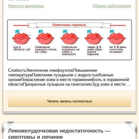
Новости медицины
Общие заболевания
СлабостьУвеличение лимфоузловПовышенная
температураПоявление пузырьков с жидкостьюКожные
эрозииПокраснение кожи в месте пораженияБоль в пораженной
областиПрозрачные пузырьки на гениталияхЗуд кожи в месте ...
Читать запись полностью
Левожелудочковая недостаточность —
симптомы и лечение