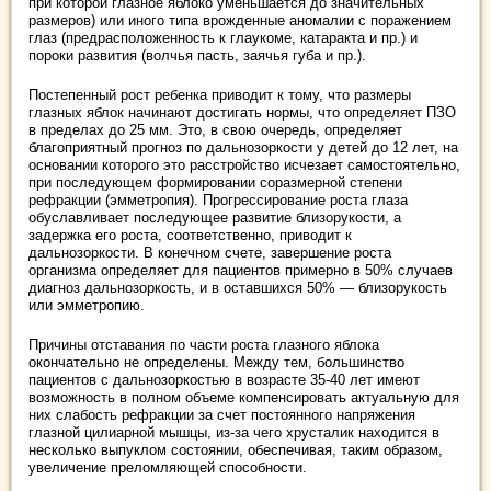
при которой глазное яблоко уменьшается до значительных
размеров) или иного типа врожденные аномалии с поражением
глаз (предрасположенность к глаукоме, катаракта и пр.) и
пороки развития (волчья пасть, заячья губа и пр.).
Постепенный рост ребенка приводит к тому, что размеры
глазных яблок начинают достигать нормы, что определяет ПЗО
в пределах до 25 мм. Это, в свою очередь, определяет
благоприятный прогноз по дальнозоркости у детей до 12 лет, на
основании которого это расстройство исчезает самостоятельно,
при последующем формировании соразмерной степени
рефракции (эмметропия). Прогрессирование роста глаза
обуславливает последующее развитие близорукости, а
задержка его роста, соответственно, приводит к
дальнозоркости. В конечном счете, завершение роста
организма определяет для пациентов примерно в 50% случаев
диагноз дальнозоркость, и в оставшихся 50% — близорукость
или эмметропию.
Причины отставания по части роста глазного яблока
окончательно не определены. Между тем, большинство
пациентов с дальнозоркостью в возрасте 35-40 лет имеют
возможность в полном объеме компенсировать актуальную для
них слабость рефракции за счет постоянного напряжения
глазной цилиарной мышцы, из-за чего хрусталик находится в
несколько выпуклом состоянии, обеспечивая, таким образом,
увеличение преломляющей способности.