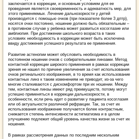
заключается в коррекции, и основным условием для ее
проведения является своевременность и адекватность мер, для
этого применяемых. Лечение дальнозоркости у детей
производится с помощью очков (при показателе более 3 дптр),
носятся очки постоянно, ношение должно быть обязательным –
в противном случае у ребенка может развиться косоглазие или
амблиопия. При достижении школьного возраста в таких
условиях необходимость в коррекции может быть исключена
ввиду достижения успешного результата ее применения.
Развитие астенопии может обусловить необходимость в
постоянном ношении очков с собирательными линзами. Метод
контактной коррекции широкого применения в рамках коррекции
зрения не нашел по причине увеличения за счет использования
очков ретинального изображения, в то время как использование
контактных линз к таким изменениям не приводит, из-за чего
многие сталкиваются с дискомфортом при их ношении. Между
тем, контактные линзы имеют ряд преимуществ, потому могут
успешно применяться в коррекции дальнозоркости, в
особенности, если речь идет о развитии у пациента косоглазия
или об актуальности различной рефракции. Так, за счет их
использования изображение получается более контрастным,
снижается степень интенсивности астигматизма и в целом
улучшению подлежит общий уровень качества жизни за счет их
ношения.
В рамках рассмотрения данных по последним нескольким