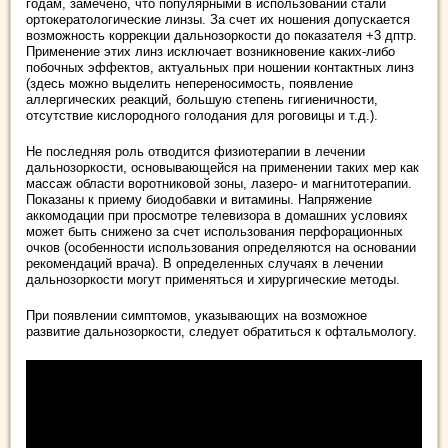
годам, замечено, что популярными в использовании стали
ортокератологические линзы. За счет их ношения допускается
возможность коррекции дальнозоркости до показателя +3 дптр.
Применение этих линз исключает возникновение каких-либо
побочных эффектов, актуальных при ношении контактных линз
(здесь можно выделить непереносимость, появление
аллергических реакций, большую степень гигиеничности,
отсутствие кислородного голодания для роговицы и т.д.).
Не последняя роль отводится физиотерапии в лечении
дальнозоркости, основывающейся на применении таких мер как
массаж области воротниковой зоны, лазеро- и магнитотерапии.
Показаны к приему биодобавки и витамины. Напряжение
аккомодации при просмотре телевизора в домашних условиях
может быть снижено за счет использования перфорационных
очков (особенности использования определяются на основании
рекомендаций врача). В определенных случаях в лечении
дальнозоркости могут применяться и хирургические методы.
При появлении симптомов, указывающих на возможное
развитие дальнозоркости, следует обратиться к офтальмологу.