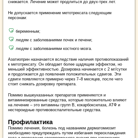
снижается. Лечение может продлиться до двух-трех лет.
Не допускается применение метотрексата следующим
персонам:
беременным;
людям с заболеваниями почек и печени;
людям с заболеваниями костного мозга.
Азатиоприн назначается вследствие наличия противопоказаний
к метотрексату. Он обладает более щадящим эффектом, но
меньшей эффективностью. Дозировка начинается с 2 мг/сутки
и продолжается до появления положительных сдвигов. Эти
сдвиги появляются примерно через 7–8 месяцев, после чего
стоит снижать дозировку препарата.
Помимо вышеуказанных препаратов применяются и
витаминизированные средства, которые положительно влияют
на лечение – это витамины групп B, кокарбоксилаза, АТФ и
нестероидные противовоспалительные средства.
Профилактика
Помимо лечения, болезнь под названием дерматомиозит
необходимо предупреждать путем избегания переохлаждения
тела и проведения своевременного лчения при заражениях