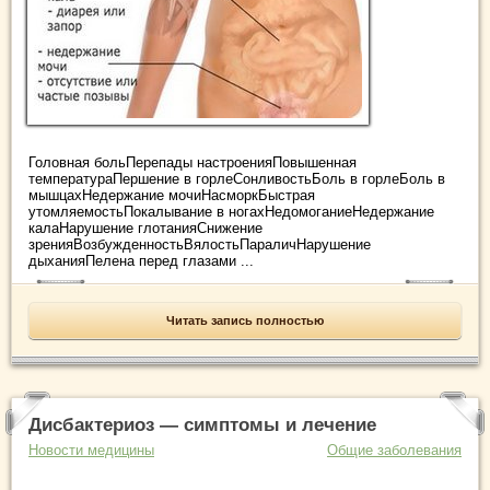
Головная больПерепады настроенияПовышенная
температураПершение в горлеСонливостьБоль в горлеБоль в
мышцахНедержание мочиНасморкБыстрая
утомляемостьПокалывание в ногахНедомоганиеНедержание
калаНарушение глотанияСнижение
зренияВозбужденностьВялостьПараличНарушение
дыханияПелена перед глазами ...
Читать запись полностью
Дисбактериоз — симптомы и лечение
Новости медицины
Общие заболевания