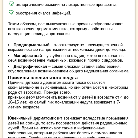
аллергические реакции на лекарственные препараты;
обострения очагов инфекций.
Таким образом, все вышеуказанные причины обуславливают
возникновение дерматомиозита, которому свойственны
следующие периоды протекания:
Проднормальный
– характеризуется преимущественной
выраженностью на протяжении от нескольких дней до месяца.
Манифестный
– углубленная стадия, которая включает в
себя возникновение мышечных, кожных и прочих синдромов.
Дистрофическая
– самая сложная стадия заболевания,
обусловленная возникновением общего недомогания организма.
Причины ювенильного недуга
Причины детского дерматомиозита также остаются
окончательно не выясненными, но они отличаются в некотором
роде от взрослых. Прежде всего,
признаки дерматомиозита возникают у детей в возрасте от 4 до
10–15 лет, но самый пик локализации недуга возникает в 7-
летнем возрасте.
Ювенильный дерматомиозит возникает вследствие пребывания
детей на солнце, то есть посредством действия радиационных
лучей. Врачи не исключают также и инфекционные
заболевания, которыми ребенок мог болеть с самого начала
рождения. Особенно если инфекционные заболевания