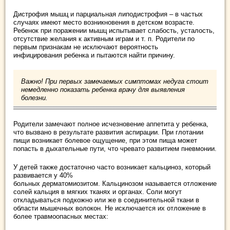
Дистрофия мышц и парциальная липодистрофия – в частых
случаях имеют место возникновения в детском возрасте.
Ребенок при поражении мышц испытывает слабость, усталость,
отсутствие желания к активным играм и т. п. Родители по
первым признакам не исключают вероятность
инфицирования ребенка и пытаются найти причину.
Важно! При первых замечаемых симптомах недуга стоит
немедленно показать ребенка врачу для выявления
болезни.
Родители замечают полное исчезновение аппетита у ребенка,
что вызвано в результате развития аспирации. При глотании
пищи возникает болевое ощущение, при этом пища может
попасть в дыхательные пути, что чревато развитием пневмонии.
У детей также достаточно часто возникает кальциноз, который
развивается у 40%
больных дерматомиозитом. Кальцинозом называется отложение
солей кальция в мягких тканях и органах. Соли могут
откладываться подкожно или же в соединительной ткани в
области мышечных волокон. Не исключается их отложение в
более травмоопасных местах: