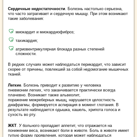
Сердечные недостаточности
. Болезнь настолько серьезна,
что часто затрагивает и сердечную мышцу. При этом возникают
такие заболевания:
миокардит и миокардиофиброз;
тахикардия;
атриовентрикулярная блокада разных степеней
сложности.
В редких случаях может наблюдаться перикардит, что зависит
скорее от причины, повлекшей за собой недомогание мышечных
тканей.
Легкие
. Болезнь приводит к развитию у человека
пневмонии легких, что заканчивается практически всегда
плачевно. Возникает также альвеолит,
поражение межреберных мышц, нарушается целостность
диафрагмы, формируется аспирация в момент глотания. В
результате наблюдается одышка, кашель, хрипота голоса и
сухость во рту.
ЖКТ
. У больного пропадает аппетит, что отражается на
понижении веса, возникают боли в животе. Боль в животе имеет
тупую форму проявления, которая может наблюдаться