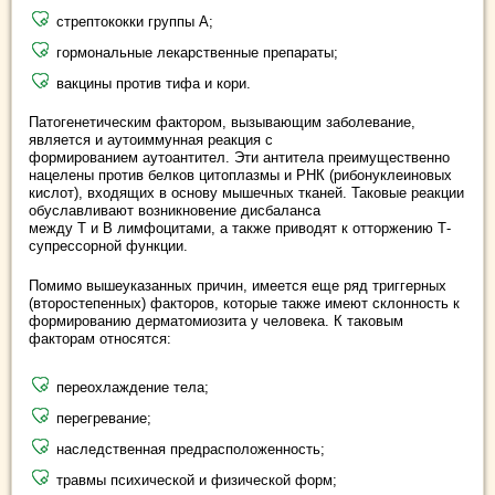
стрептококки группы A;
гормональные лекарственные препараты;
вакцины против тифа и кори.
Патогенетическим фактором, вызывающим заболевание,
является и аутоиммунная реакция с
формированием аутоантител. Эти антитела преимущественно
нацелены против белков цитоплазмы и РНК (рибонуклеиновых
кислот), входящих в основу мышечных тканей. Таковые реакции
обуславливают возникновение дисбаланса
между T и B лимфоцитами, а также приводят к отторжению Т-
супрессорной функции.
Помимо вышеуказанных причин, имеется еще ряд триггерных
(второстепенных) факторов, которые также имеют склонность к
формированию дерматомиозита у человека. К таковым
факторам относятся:
переохлаждение тела;
перегревание;
наследственная предрасположенность;
травмы психической и физической форм;