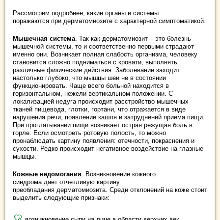
Рассмотрим подробнее, какие органы и системы
поражаются при дерматомиозите с характерной симптоматикой.
Мышечная система
. Так как дерматомиозит – это болезнь
мышечной системы, то и соответственно первыми страдают
именно они. Возникает полная слабость организма, человеку
становится сложно подниматься с кровати, выполнять
различные физические действия. Заболевание заходит
настолько глубоко, что мышцы шеи не в состоянии
функционировать. Чаще всего больной находится в
горизонтальном, нежели вертикальном положении. С
локализацией недуга происходит расстройство мышечных
тканей пищевода, глотки, гортани, что отражается в виде
нарушения речи, появление кашля и затруднений приема пищи.
При проглатывании пищи возникает острая режущая боль в
горле. Если осмотреть ротовую полость, то можно
пронаблюдать картину появления: отечности, покраснения и
сухости. Редко происходит негативное воздействие на глазные
мышцы.
Кожные недомогания
. Возникновение кожного
синдрома дает отчетливую картину
преобладания дерматомиозита. Среди отклонений на коже стоит
выделить следующие признаки:
возникновение сыпи на лице в области верхних век,