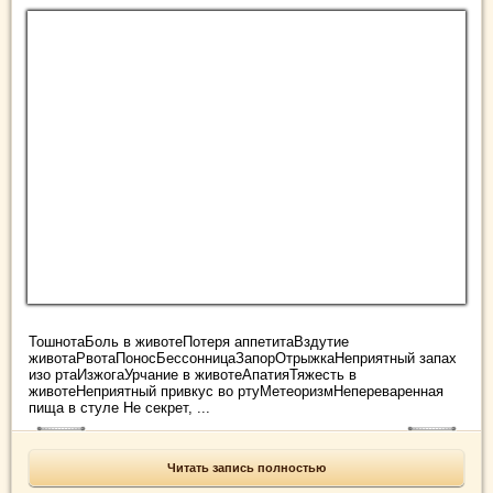
ТошнотаБоль в животеПотеря аппетитаВздутие
животаРвотаПоносБессонницаЗапорОтрыжкаНеприятный запах
изо ртаИзжогаУрчание в животеАпатияТяжесть в
животеНеприятный привкус во ртуМетеоризмНепереваренная
пища в стуле Не секрет, ...
Читать запись полностью