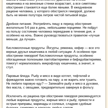
кишечника и на венозные стенки возрастает, а все симптомы
обострения становятся еще более явными. В ежедневном
рационе человека, у которого обострился геморрой, должно
быть не менее полутора литров чистой питьевой воды.
Дробное питание. Употреблять пищу в период обострения
желательно 5-6 раз в день, небольшими порциями. Не пойдут
на пользу состоянию человека переедание в течение дня, и
особенно на ночь. Важно руководствоваться правилом «лучше
меньше, да лучше».
Кисломолочные продукты. Йогурты, ряженка, кефир ― все это
верные друзья кишечника в любой ситуации. А особенно при
обострении геморроя! Кисломолочные продукты, особенно
обогащенные полезными лактобактериями и бифидобактериями,
помогут нормализовать микрофлору кишечника, а значит, и
стул.
Паровые блюда. Рыбу и мясо в виде котлет, тефтелей и
фрикаделек важно готовить на пару, а не жарить или тушить.
Не любите паровую еду? ― Запекайте рыбу и мясо в духовке,
без масла, с овощами, предварительно завернув в фольгу.
Исключить из рациона при обострении геморроя рекомендуется
любые жареные продукты, жирные мясо и рыбу, пряности и
острые приправы, маринады и соленья, сладкие сдобные
булочки, газировку и алкоголь любых сортов.