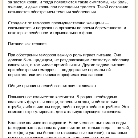
за застоя крови, и тогда появляются такие симптомы, как боль,
жжение, и даже кровь при посещении туалета. Такой состояние
называется обострением течения заболевания.
Страдают от геморроя преимущественно женщины ―
сказывается и нагрузка на организм во время беременности, и
некоторые особенности гормонального фона.
Питание как терапия
При обострении геморроя важную роль играет питание. Оно
должно быть щадящим, не раздражающим слизистую оболочку
кишечника, в том числе прямой кишки. Другие задачи питания
при обострении геморроя ― поддержание нормальной
перистальтики кишечника и профилактика запоров.
Общие принципы лечебного питания включают:
Повышенное количество клетчатки. В рацион необходимо
включать фрукты и овощи, зелень и ягоды, и обязательно ―
отруби, либо в чистом виде, либо в виде хлеба с отрубями. Это
поможет отрегулировать двигательную функцию кишечника.
Большое количество жидкости. Если человек пьет мало воды
(а жидкостью в данном случае считается только вода ― не чай,
не кофе, и уж тем более не газированные напитки), то каловые
массы в кишечнике уплотняются, давление на стенки