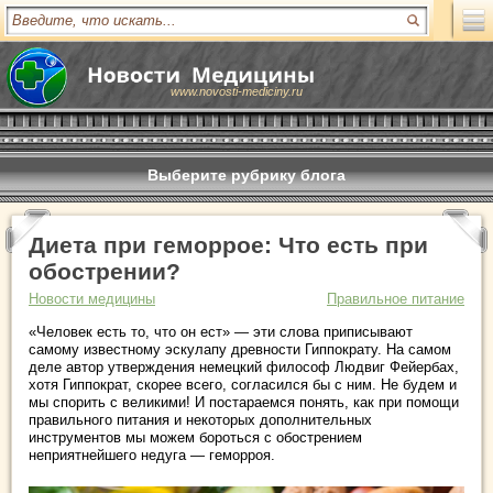
www.novosti-mediciny.ru
Выберите рубрику блога
Диета при геморрое: Что есть при
обострении?
Новости медицины
Правильное питание
«Человек есть то, что он ест» ― эти слова приписывают
самому известному эскулапу древности Гиппократу. На самом
деле автор утверждения немецкий философ Людвиг Фейербах,
хотя Гиппократ, скорее всего, согласился бы с ним. Не будем и
мы спорить с великими! И постараемся понять, как при помощи
правильного питания и некоторых дополнительных
инструментов мы можем бороться с обострением
неприятнейшего недуга ― геморроя.