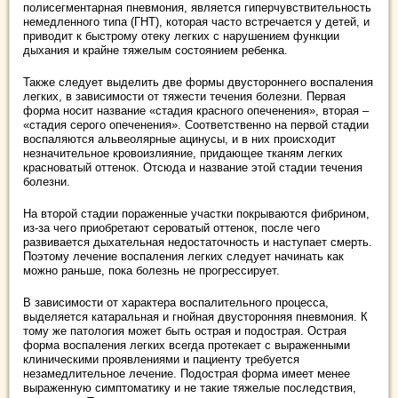
полисегментарная пневмония, является гиперчувствительность
немедленного типа (ГНТ), которая часто встречается у детей, и
приводит к быстрому отеку легких с нарушением функции
дыхания и крайне тяжелым состоянием ребенка.
Также следует выделить две формы двустороннего воспаления
легких, в зависимости от тяжести течения болезни. Первая
форма носит название «стадия красного опеченения», вторая –
«стадия серого опеченения». Соответственно на первой стадии
воспаляются альвеолярные ацинусы, и в них происходит
незначительное кровоизлияние, придающее тканям легких
красноватый оттенок. Отсюда и название этой стадии течения
болезни.
На второй стадии пораженные участки покрываются фибрином,
из-за чего приобретают сероватый оттенок, после чего
развивается дыхательная недостаточность и наступает смерть.
Поэтому лечение воспаления легких следует начинать как
можно раньше, пока болезнь не прогрессирует.
В зависимости от характера воспалительного процесса,
выделяется катаральная и гнойная двусторонняя пневмония. К
тому же патология может быть острая и подострая. Острая
форма воспаления легких всегда протекает с выраженными
клиническими проявлениями и пациенту требуется
незамедлительное лечение. Подострая форма имеет менее
выраженную симптоматику и не такие тяжелые последствия,