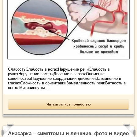
СлабостьСлабость в ногахНарушение речиСлабость в
рукахНарушение памятиДвоение в глазахОнемение
конечностейНарушение координации движенияЗатемнение в
глазахСложность в ориентацииЗамедленность речиВатность в
ногах Микроинсульт ...
Читать запись полностью
Анасарка – симптомы и лечение, фото и видео