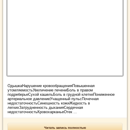
ОдышкаНарушение кровообращенияПовышенная
утомляемостьУвеличение печениБоль в правом
подреберьеСухой кашельБоль в грудной клеткеПониженное
артериальное давлениеУчащенный пульсПочечная
недостаточностьСинюшность кожиЖидкость в
легкихЗатрудненность дыханияСердечная
недостаточностьКровохарканьеОтек ...
Читать запись полностью