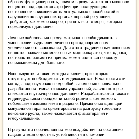
образом функционировать, причем в результате этого мозговое
вещество подвергается атрофии при последующем
постепенном снижении интеллектуальных способностей и
нарушении во внутренних органах нервной регуляции,
требуется, как можно скорее, принять все те меры, которые
нормализуют давление.
Лечение заболевания предусматривает необходимость в
уменьшении выделения ликвора при одновременном
увеличении его всасывания. Для этого традиционным решением
является назначение мочегонных медпрепаратов, что, однако,
постоянство режима их приема может являться попросту
неприемлемым для больного.
Используются и такие методы лечения, при которых
отсутствует необходимость в медикаментах. В частности эти
методы подразумевают под собой выполнение специально
разработанных гимнастических упражнений, за счет которых
снижается внутричерепное давление. Разрабатывается также в
индивидуальном порядке питьевой режим в комплексе с
небольшими изменениями в рационе. Применение щадящей
мануальной терапии ориентировано на разгрузку головного
венозного русла, также назначается физиотерапия и
иглоукалывание.
В результате перечисленных мер воздействия на состояние
пациента можно достичь устойчивости в снижении