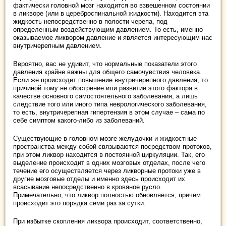
фактически головной мозг находится во взвешенном состоянии
в ликворе (или в цереброспинальной жидкости). Находится эта
жидкость непосредственно в полости черепа, под
определенным воздействующим давлением. То есть, именно
оказываемое ликвором давление и является интересующим нас
внутричерепным давлением.
Вероятно, вас не удивит, что нормальные показатели этого
давления крайне важны для общего самочувствия человека.
Если же происходит повышение внутричерепного давления, то
причиной тому не обострение или развитие этого фактора в
качестве основного самостоятельного заболевания, а лишь
следствие того или иного типа неврологического заболевания,
то есть, внутричерепная гипертензия в этом случае – сама по
себе симптом какого-либо из заболеваний.
Существующие в головном мозге желудочки и жидкостные
пространства между собой связываются посредством протоков,
при этом ликвор находится в постоянной циркуляции. Так, его
выделение происходит в одних мозговых отделах, после чего
течение его осуществляется через ликворные протоки уже в
другие мозговые отделы и именно здесь происходит их
всасывание непосредственно в кровяное русло.
Примечательно, что ликвор полностью обновляется, причем
происходит это порядка семи раз за сутки.
При избытке скопления ликвора происходит, соответственно,