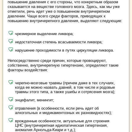
повышение давления с его стороны, что конкретным образом
сказывается на веществе головного мозга. Здесь, как мы уже
отметили, речь идет уже о повышенном внутричерепном
давлении. Чаще всего среди факторов, приводящих к
повышению внутричерепного давления, выделяют следующие:
чрезмерное выделение ликвора;
недостаточная степень всасываемости ликвора;
нарушение проходимости в путях циркуляции ликвора.
Непосредственно среди причин, которые провоцируют,
собственно, внутричерепную гипертензию, определяют такие
факторы воздействия:
черепно-мозговые травмы (причем даже в тех случаях,
когда ее можно назвать давней, в том числе и родовые
травмы этого типа, а также ушибы и сотрясения мозга);
энцефалит, менингит;
отравления (в особенности, если речь идет об
алкогольных и медикаментозных их разновидностях);
врожденные особенности, актуальные для строения
ЦНС (внутричерепная идиопатическая гипертензия,
аномалия Арнольда-Киари и т.д.);