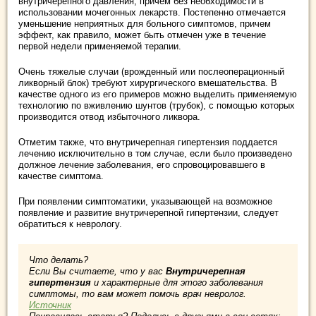
внутричерепного давления, причем без необходимости в
использовании мочегонных лекарств. Постепенно отмечается
уменьшение неприятных для больного симптомов, причем
эффект, как правило, может быть отмечен уже в течение
первой недели применяемой терапии.
Очень тяжелые случаи (врожденный или послеоперационный
ликворный блок) требуют хирургического вмешательства. В
качестве одного из его примеров можно выделить применяемую
технологию по вживлению шунтов (трубок), с помощью которых
производится отвод избыточного ликвора.
Отметим также, что внутричерепная гипертензия поддается
лечению исключительно в том случае, если было произведено
должное лечение заболевания, его спровоцировавшего в
качестве симптома.
При появлении симптоматики, указывающей на возможное
появление и развитие внутричерепной гипертензии, следует
обратиться к неврологу.
Что делать?
Если Вы считаете, что у вас
Внутричерепная
гипертензия
и характерные для этого заболевания
симптомы, то вам может помочь врач невролог.
Источник