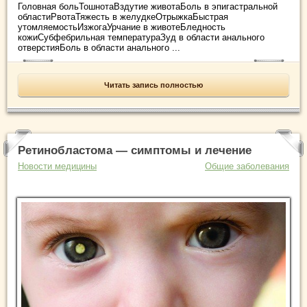
Головная больТошнотаВздутие животаБоль в эпигастральной
областиРвотаТяжесть в желудкеОтрыжкаБыстрая
утомляемостьИзжогаУрчание в животеБледность
кожиСубфебрильная температураЗуд в области анального
отверстияБоль в области анального ...
Читать запись полностью
Ретинобластома — симптомы и лечение
Новости медицины
Общие заболевания