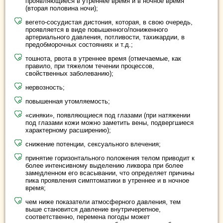
проявляющиеся в утреннее время и в ночное время
(вторая половина ночи);
вегето-сосудистая дистония, которая, в свою очередь,
проявляется в виде повышенного/пониженного
артериального давления, потливости, тахикардии, в
предобморочных состояниях и т.д.;
тошнота, рвота в утреннее время (отмечаемые, как
правило, при тяжелом течении процессов,
свойственных заболеванию);
нервозность;
повышенная утомляемость;
«синяки», появляющиеся под глазами (при натяжении
под глазами кожи можно заметить вены, подвергшиеся
характерному расширению);
снижение потенции, сексуального влечения;
принятие горизонтального положения телом приводит к
более интенсивному выделению ликвора при более
замедленном его всасывании, что определяет причины
пика проявления симптоматики в утреннее и в ночное
время;
чем ниже показатели атмосферного давления, тем
выше становится давление внутричерепное,
соответственно, перемена погоды может