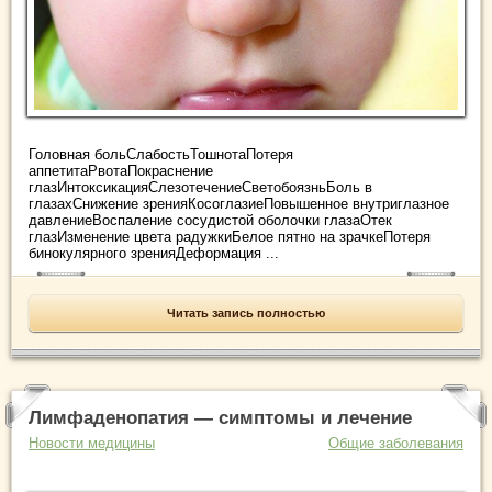
Головная больСлабостьТошнотаПотеря
аппетитаРвотаПокраснение
глазИнтоксикацияСлезотечениеСветобоязньБоль в
глазахСнижение зренияКосоглазиеПовышенное внутриглазное
давлениеВоспаление сосудистой оболочки глазаОтек
глазИзменение цвета радужкиБелое пятно на зрачкеПотеря
бинокулярного зренияДеформация ...
Читать запись полностью
Лимфаденопатия — симптомы и лечение
Новости медицины
Общие заболевания