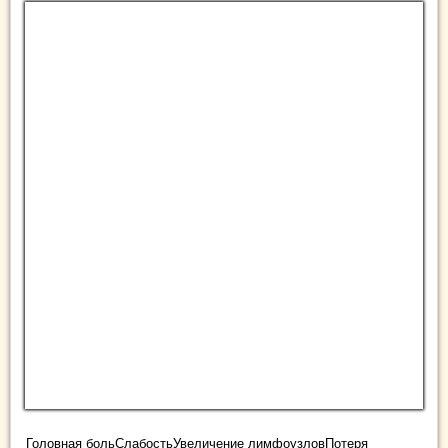
Головная больСлабостьУвеличение лимфоузловПотеря