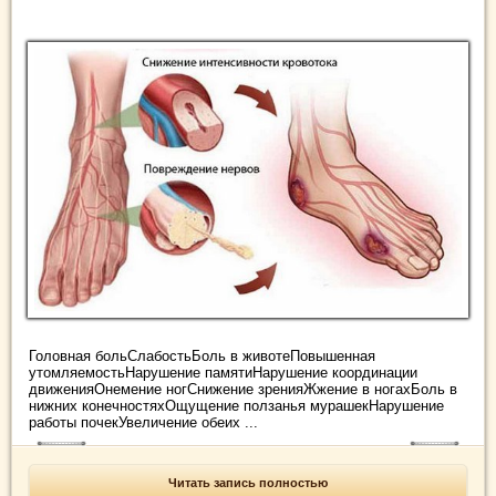
Головная больСлабостьБоль в животеПовышенная
утомляемостьНарушение памятиНарушение координации
движенияОнемение ногСнижение зренияЖжение в ногахБоль в
нижних конечностяхОщущение ползанья мурашекНарушение
работы почекУвеличение обеих ...
Читать запись полностью