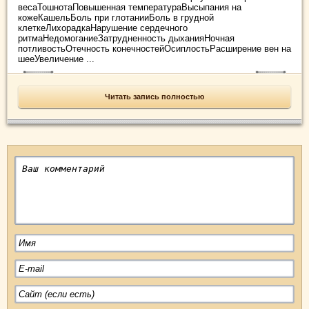
весаТошнотаПовышенная температураВысыпания на
кожеКашельБоль при глотанииБоль в грудной
клеткеЛихорадкаНарушение сердечного
ритмаНедомоганиеЗатрудненность дыханияНочная
потливостьОтечность конечностейОсиплостьРасширение вен на
шееУвеличение ...
Читать запись полностью