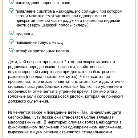
расхождение черепных швов;
появление симптома «заходящего солнца», при котором
глазки малыша смотрят вниз при одновременно
прикрытой нижней части радужки и появлении видимой
части сверху широкой полосы склеры);
судороги;
повышение тонуса мышц;
атрофия зрительных нервов.
Дети, чей возраст превышает 1 год при закрытых швах и
родничках нередко имеют признаки, свойственные
внутричерепной гипертензии при достаточно быстром ее
развитии (порядка нескольких суток). Что касается ее
проявлений, то они заключаются в длительных и достаточно
сильных приступообразных головных болях, чье усиление в
особенности отмечается в утреннее время. Помимо этого
головные боли сопровождаются рвотой, которая не приносит
должного облегчения.
Изменяется также и поведение детей. Так, изначально дети
беспокойны, чуть позже они становятся более вялыми и
малоподвижными. В некоторых случаях голова находится в
фиксированном положении при одновременном напряжении,
выражение лица у ребенка становится страдальческим.