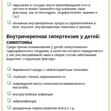
нарушения в сосудах мозга кровообращения (что в
частности может произойти под влиянием таких
факторов, как остеохондроз, энцефалопатия, ишемия и
т.д.);
объемные внутричерепные процессы (кровоизлияния в
мозг, опухоли, внутричерепные гематомы и прочее).
Внутричерепная гипертензия у детей:
симптомы
Среди причин возникновения у детей гипертензионно-
гидроцефального синдрома, в качестве которого определяется
у них рассматриваемое нами в общем случае заболевание,
выделяют следующие факторы:
беременность/роды с неблагоприятным течением;
глубокая степень недоношенности;
повреждения мозга гипоксически-ишемического
масштаба;
внутриутробные инфекции;
нейроинфекции;
врожденные пороки развития мозга и т.д.