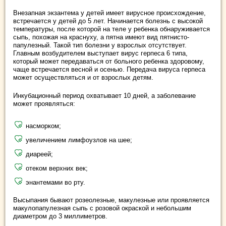
Внезапная экзантема у детей имеет вирусное происхождение,
встречается у детей до 5 лет. Начинается болезнь с высокой
температуры, после которой на теле у ребенка обнаруживается
сыпь, похожая на краснуху, а пятна имеют вид пятнисто-
папулезный. Такой тип болезни у взрослых отсутствует.
Главным возбудителем выступает вирус герпеса 6 типа,
который может передаваться от больного ребенка здоровому,
чаще встречается весной и осенью. Передача вируса герпеса
может осуществляться и от взрослых детям.
Инкубационный период охватывает 10 дней, а заболевание
может проявляться:
насморком;
увеличением лимфоузлов на шее;
диареей;
отеком верхних век;
энантемами во рту.
Высыпания бывают розеолезные, макулезные или проявляется
макулопапулезная сыпь с розовой окраской и небольшим
диаметром до 3 миллиметров.