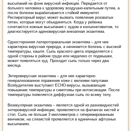
высыпаний на фоне вирусной инфекции. Передается от
больного человека к здоровому воздушно-капельным путем, а
после болезни вырабатывается стойкий иммунитет.
Респираторный вирус может вызвать появление розоватых
пятен, которые могут объединяться. Когда у ребенка
сочетаются кожные высыпания с зудом и конъюнктивитом, то
диагностируется аденовирусная внезапная экзантема.
Односторонняя латероторакальная экзантема – для нее
характерна вирусная природа, а начинается болезнь с высокой
температуры, кашля. Сыпь красного цвета определяется с
одной стороны в районе груди или недалеко от подмышки,
может появляться зуд. Проходит сыпь только через два
месяца.
Энтеровирусная экзантема – для нее характерно
генерализованное поражение кожи с мелкими папулами.
Возбудителем выступают ЕСНО-вирусы, вызывающие
повышение температуры и симптомы при интоксикации. После
температуры появляется диффузная сыпь по всему телу.
Везикулярная экзантема – является одной из разновидностей
энтеровирусной инфекции, проявляется на фалангах кистей и
стоп. Сыпь не больше 3 миллиметров с гиперемированным
венчиком, на слизистой проявляется в единичных афтозных
высыпаниях.