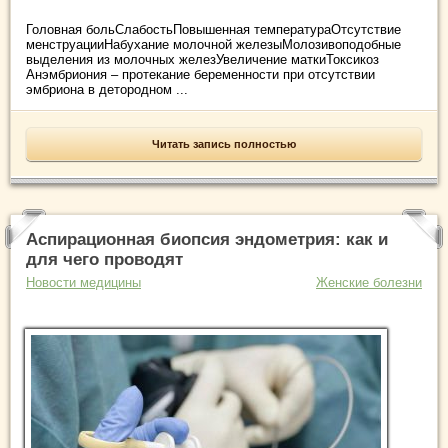
Головная больСлабостьПовышенная температураОтсутствие
менструацииНабухание молочной железыМолозивоподобные
выделения из молочных железУвеличение маткиТоксикоз
Анэмбриония – протекание беременности при отсутствии
эмбриона в детородном ...
Читать запись полностью
Аспирационная биопсия эндометрия: как и
для чего проводят
Новости медицины
Женские болезни