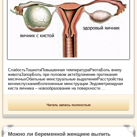
СлабостьТошнотаПовышенная температураРвотаБоль внизу
животаЗапорБоль при половом актеУдлинение протекания
месячныхОбильные менструальные выделенияРасстройства
мочеиспусканияБолезненные менструации Эндометриоидная
киста яичника – новообразование на поверхности ...
Читать запись полностью
Можно ли беременной женщине выпить