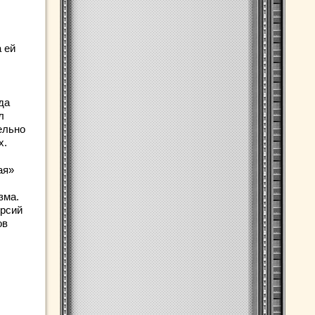
 ей
да
л
ельно
х.
ая»
зма.
ерсий
ов