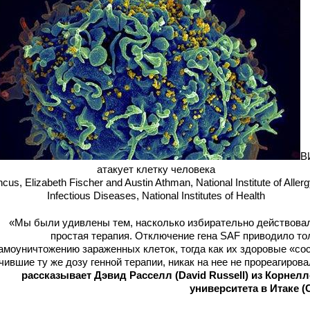
В
атакует клетку человека
cus, Elizabeth Fischer and Austin Athman, National Institute of Aller
Infectious Diseases, National Institutes of Health
«Мы были удивлены тем, насколько избирательно действова
простая терапия. Отключение гена SAF приводило то
амоуничтожению зараженных клеток, тогда как их здоровые «со
чившие ту же дозу генной терапии, никак на нее не прореагиров
рассказывает Дэвид Расселл (David Russell) из Корнелл
университета в Итаке (