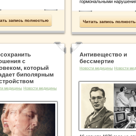
гормональными нарушениям
ать запись полностью
Читать запись полност
 сохранить
Антивещество и
ошения с
бессмертие
овеком, который
Новости медицины
Новости ме
адает биполярным
стройством
ти медицины
Новости медицины