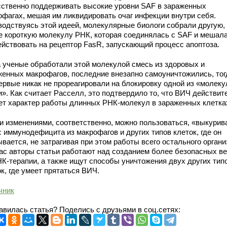
сственно поддерживать высокие уровни SAF в зараженных
офагах, мешая им ликвидировать очаг инфекции внутри себя.
водствуясь этой идеей, молекулярные биологи собрали другую,
е короткую молекулу РНК, которая соединялась с SAF и мешала
ействовать на рецептор FasR, запускающий процесс апоптоза.
а ученые обработали этой молекулой смесь из здоровых и
женных макрофагов, последние внезапно самоуничтожились, тог
первые никак не прореагировали на блокировку одной из «молеку
и». Как считает Расселл, это подтвердило то, что ВИЧ действит
ет характер работы длинных РНК-молекул в зараженных клетка
и изменениями, соответственно, можно пользоваться, «выкурив
с иммунодефицита из макрофагов и других типов клеток, где он
вается, не затрагивая при этом работы всего остального органи
ас авторы статьи работают над созданием более безопасных в
НК-терапии, а также ищут способы уничтожения двух других тип
к, где умеет прятаться ВИЧ.
чник
авилась статья? Поделись с друзьями в соц.сетях: