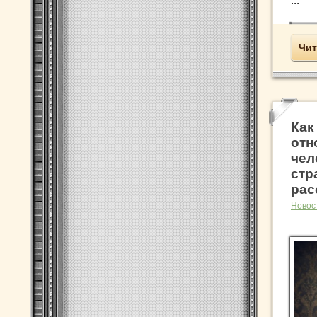
...
Чит
Как
отн
чел
стр
рас
Новос