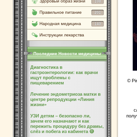
Здоровый образ жизни
108
Правильное питание
201
Народная медицина
140
Инструкции лекарства
Последние Новости медицины
Диагностика в
гастроэнтерологии: как врачи
ищут проблемы с
© Pin
пищеварением
Лечение эндометриоза матки в
центре репродукции «Линия
жизни»
с
УЗИ детям – безопасно ли,
полу
зачем его назначают и как
пережить процедуру без драмы,
слёз и побега из кабинета 😅