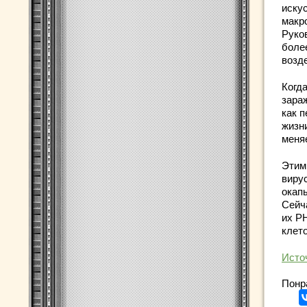
иску
макр
Руко
боле
возд
Когд
зара
как 
жизн
меня
Этим
виру
окапы
Сейч
их Р
клето
Исто
Понр