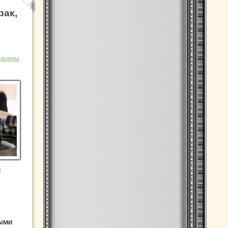
рак,
дицины
и
ными