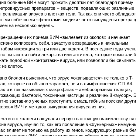
дня больные ВИЧ могут прожить десятки лет благодаря приему
ретровирусных препаратов – веществ, подавляющих различные
 репликации вируса в клетках тела. Так как они часто обладают
ными побочными эффектами, медики часто вынуждены прекращ
рием на несколько недель.
прекращении их приема ВИЧ «вылезает из окопов» и начинает
нсивно копировать себя, зачастую возвращаясь к начальным
табам инфекции за три или две недели. В последние годы учен
вно пытаются найти лекарства или антитела, которые помогали 
жать подобной «контратаки» вируса, или позволяли бы «выгнать
 из клеток.
вно биологи выяснили, что вирус «окапывается» не только в Т-
ках, которые он обычно заражает, но и в лимфатических CTLA4-
ках и в так называемых макрофагах – амебообразных тельцах,
тожающих бактерий, токсичные частицы и различный «мусор». 
ытие заставило ученых приступить к масштабным поискам друг
керов» ВИЧ и методов выкуривания вируса из них.
елл и его коллеги нащупали первую настоящую «ахиллесову пят
оне вируса, изучая то, как его появление в «бункерных» иммунн
ах влияет не только на работу их генов, кодирующих разные бе
 на те участки ДНК, которые отвечают за сборку длинных молеку