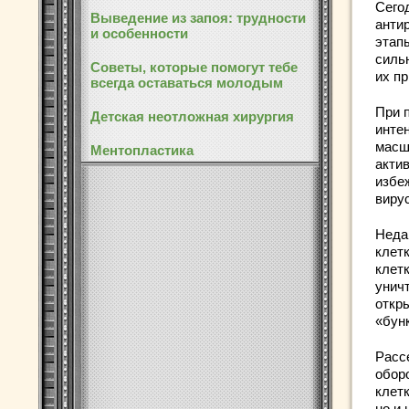
Сего
Выведение из запоя: трудности
анти
и особенности
этапы
силь
Советы, которые помогут тебе
их п
всегда оставаться молодым
При 
Детская неотложная хирургия
инте
масш
Ментопластика
акти
избе
вирус
Неда
клет
клет
унич
откр
«бун
Расс
обор
клетк
но и