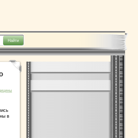
ю
дицины
лись
ны в