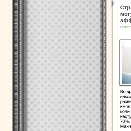
Стр
мог
эфф
Новос
Во в
неко
разв
импл
коли
наст
70%.
Манч