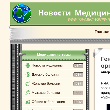
www.novosti-mediciny.r
Главна
Медицинские темы
Ге
ор
Новости медицины
1877
Автор
Детские болезни
216
РИА 
Женские болезни
215
зара
прин
Мужские болезни
101
журн
Общие заболевания
1782