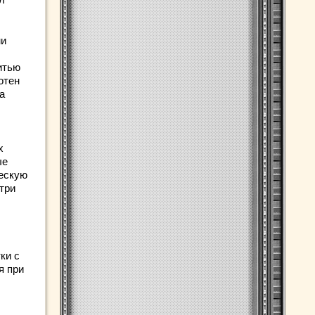
ни
итью
отен
а
х
ые
ескую
три
ки с
я при