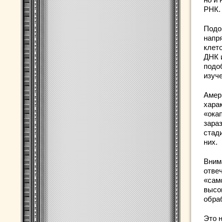
РНК.
Подо
напр
клет
ДНК 
подо
изуче
Амер
харак
«ока
зара
стад
них.
Вним
отве
«само
высо
обра
Это 