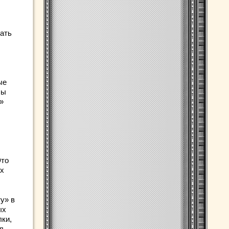
ать
ые
бы
»
Это
их
у» в
ых
лки,
л