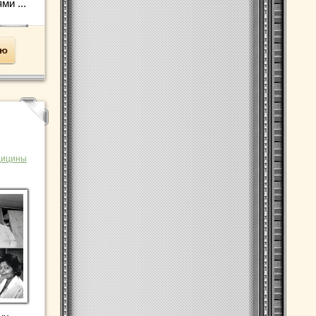
и ...
ью
дицины