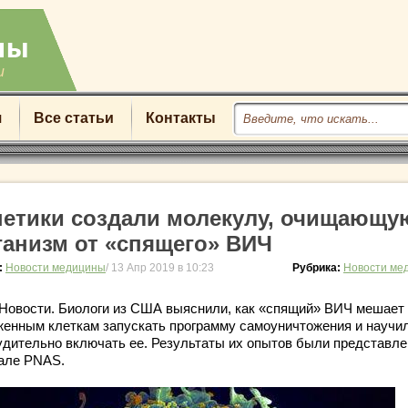
u
я
Все статьи
Контакты
нетики создали молекулу, очищающу
ганизм от «спящего» ВИЧ
:
Новости медицины
/ 13 Апр 2019 в 10:23
Рубрика:
Новости ме
Новости. Биологи из США выяснили, как «спящий» ВИЧ мешает
женным клеткам запускать программу самоуничтожения и научи
удительно включать ее. Результаты их опытов были представле
але PNAS.