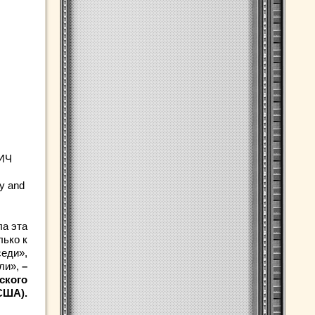
ИЧ
gy and
ла эта
лько к
седи»,
али»,
–
ского
США).