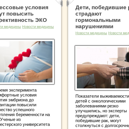
ессовые условия
Дети, победившие 
ут повысить
страдают
ективность ЭКО
гормональными
нарушениями
ти медицины
Новости медицины
Новости медицины
Новости ме
ремя эксперимента
мфортные условия
Показатели выживаемост
ития эмбриона до
детей с онкологическими
антации повысили
заболеваниями резко
чество успешного
улучшились, но эксперты
упления беременности на
предупреждают: дети,
 Ученые из
победившие рак, могут
естерского университета
столкнуться с долгосроч