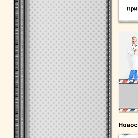
При
Новос