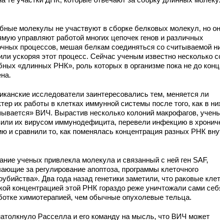
бные молекулы не участвуют в сборке белковых молекул, но о
ямую управляют работой многих цепочек генов и различных
очных процессов, мешая белкам соединяться со считываемой н
или ускоряя этот процесс. Сейчас ученым известно несколько с
бных «длинных РНК», роль которых в организме пока не до конц
на.
иканские исследователи заинтересовались тем, меняется ли
тер их работы в клетках иммунной системы после того, как в ни
пывается» ВИЧ. Вырастив несколько колоний макрофагов, учен
зили их вирусом иммунодефицита, перевели инфекцию в хронич
ию и сравнили то, как поменялась концентрация разных РНК вну
ание ученых привлекла молекула и связанный с ней ген SAF,
чающие за регулирование апоптоза, программы клеточного
убийства». Два года назад генетики заметили, что раковые клет
кой концентрацией этой РНК гораздо реже уничтожали сами себ
ботке химиотерапией, чем обычные опухолевые тельца.
натолкнуло Расселла и его команду на мысль, что ВИЧ может