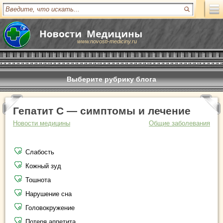
www.novosti-mediciny.ru
Выберите рубрику блога
Гепатит С — симптомы и лечение
Новости медицины
Общие заболевания
Слабость
Кожный зуд
Тошнота
Нарушение сна
Головокружение
Потеря аппетита