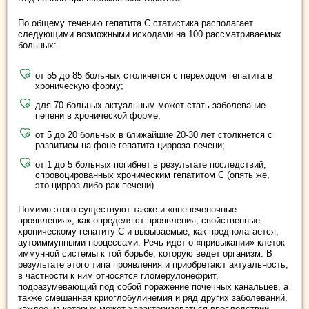
По общему течению гепатита С статистика располагает
следующими возможными исходами на 100 рассматриваемых
больных:
от 55 до 85 больных столкнется с переходом гепатита в
хроническую форму;
для 70 больных актуальным может стать заболевание
печени в хронической форме;
от 5 до 20 больных в ближайшие 20-30 лет столкнется с
развитием на фоне гепатита цирроза печени;
от 1 до 5 больных погибнет в результате последствий,
спровоцированных хроническим гепатитом С (опять же,
это цирроз либо рак печени).
Помимо этого существуют также и «внепеченочные
проявления», как определяют проявления, свойственные
хроническому гепатиту С и вызываемые, как предполагается,
аутоиммунными процессами. Речь идет о «привыкании» клеток
иммунной системы к той борьбе, которую ведет организм. В
результате этого типа проявления и приобретают актуальность,
в частности к ним относятся гломерулонефрит,
подразумевающий под собой поражение почечных канальцев, а
также смешанная криоглобулинемия и ряд других заболеваний,
каждое из которых может характеризоваться впоследствии