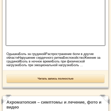
ОдышкаБоль за грудинойРаспространение боли в другие
областиНарушение сердечного ритмаБеспокойствоЖжение за
грудинойБоль в ночное времяБоль при физической
нагрузкеБоль при эмоциональной нагрузкеБоль ...
Читать запись полностью
Ахроматопсия – симптомы и лечение, фото и
видео