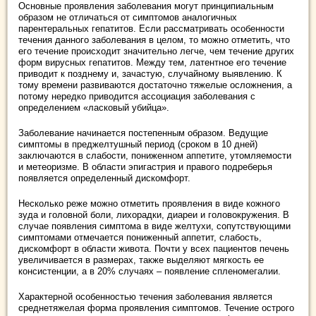
Основные проявления заболевания могут принципиальным
образом не отличаться от симптомов аналогичных
парентеральных гепатитов. Если рассматривать особенности
течения данного заболевания в целом, то можно отметить, что
его течение происходит значительно легче, чем течение других
форм вирусных гепатитов. Между тем, латентное его течение
приводит к позднему и, зачастую, случайному выявлению. К
тому времени развиваются достаточно тяжелые осложнения, а
потому нередко приводится ассоциация заболевания с
определением «ласковый убийца».
Заболевание начинается постепенным образом. Ведущие
симптомы в преджелтушный период (сроком в 10 дней)
заключаются в слабости, пониженном аппетите, утомляемости
и метеоризме. В области эпигастрия и правого подреберья
появляется определенный дискомфорт.
Несколько реже можно отметить проявления в виде кожного
зуда и головной боли, лихорадки, диареи и головокружения. В
случае появления симптома в виде желтухи, сопутствующими
симптомами отмечается пониженный аппетит, слабость,
дискомфорт в области живота. Почти у всех пациентов печень
увеличивается в размерах, также выделяют мягкость ее
консистенции, а в 20% случаях – появление спленомегалии.
Характерной особенностью течения заболевания является
среднетяжелая форма проявления симптомов. Течение острого