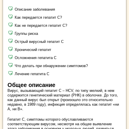
Описание заболевания
Как передается гепатит С?
Как не передается гепатит С?
Группы риска
Острый вирусный гепатит С
Хронический гепатит
Осложнения гепатита С
Что делать при обнаружении симптомов?
Лечение гепатита С
Общее описание
Вирус, вызывающий гепатит С – НСV, по типу мелкий, в нем
содержится генетический материал (РНК) в оболочке. До того,
как данный вирус был открыт (произошло это относительно
недавно, в 1989 году), инфекция определялась как гепатит «ни
А, ни B».
Гепатит С, симптомы которого обуславливаются
соответствующим вирусом, несмотря на общее выявление
этого заболевания в основном у молодых людей, развиться