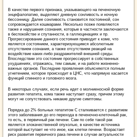
В качестве первого признака, указывающего на печеночную
энцефалопатию, выделяют дневную сонливость и ночную
бессонницу. Далее сонливость становится постоянной, сон
сопровождается кошмарами. Несколько позже появляются
также и нарушения сознания, которые в частности заключаются
в беспокойстве и спутанности, в галлюцинациях и пр.
Прогрессирование данного состояния приводит к коме, что
является состоянием, характеризующимся абсолютным
отсутствием сознания, а также отсутствием реакций на
воздействие каких-либо раздражителей внешней среды.
Впоследствии это состояние прогрессирует в собственных
ухудшениях, отражаясь, тем самым, и на работе жизненно-
важных органов. Последние проявления объясняются полным
угнетением, которое происходит в ЦНС, что напрямую касается
функций спинного и головного мозга.
В некоторых случаях, если речь идет о молниеносной форме
развития гепатита, кома также наступает сразу, причем этому
могут не сопутствовать никакие другие симптомы.
Порядка до 2% больных гепатитом С сталкивается с развитием
этого заболевания до его перехода в печеночно-клеточный рак,
то есть, в первичный рак печени. Сам по себе такой рак
является злокачественной опухолью, в качестве источника
которой выступает не что иное, как клетки печени. Возрастает
риск развития первичного рака печени в случае актуальности