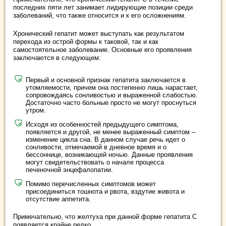
последних пяти лет занимает лидирующие позиции среди
заболеваний, что также относится и к его осложнениям.
Хронический гепатит может выступать как результатом
перехода из острой формы к таковой, так и как
самостоятельное заболевание. Основные его проявления
заключаются в следующем:
Первый и основной признак гепатита заключается в
утомляемости, причем она постепенно лишь нарастает,
сопровождаясь сонливостью и выраженной слабостью.
Достаточно часто больные просто не могут проснуться
утром.
Исходя из особенностей предыдущего симптома,
появляется и другой, не менее выраженный симптом –
изменение цикла сна. В данном случае речь идет о
сонливости, отмечаемой в дневное время и о
бессоннице, возникающей ночью. Данные проявления
могут свидетельствовать о начале процесса
печеночной энцефалопатии.
Помимо перечисленных симптомов может
присоединиться тошнота и рвота, вздутие живота и
отсутствие аппетита.
Примечательно, что желтуха при данной форме гепатита С
появляется крайне редко.