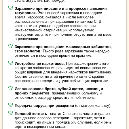
столь актуален, как прежде.
Заражение при пирсинге и в процессе нанесения
татуировок.
Этот способ заражения в последнее
время, наоборот, оказался в числе наиболее
распространенных при заражении гепатитом С. В
частности актуально подобное заражение при
некачественной стерилизации используемых
инструментов, а то и при полном отсутствии этой меры
в реализации.
Заражение при посещении маникюрных кабинетов,
стоматологов.
Такого рода заражение также нередко
отмечается в последнее время на практике.
Употребление наркотиков.
При рассмотрении этого
конкретно заболевания речь идет об использовании
общих шприцев для введения наркотиков внутривенно.
Соответственно, по этой причине гепатит С крайне
распространен среди лиц, употребляющих наркотики.
Использование бритв, зубной щетки, ножниц и
прочих предметов
, принадлежащих больному и
относимых к разряду средств личной гигиены.
Передача вируса при рождении
(от матери малышу).
Половой контакт.
Гепатит С не столь часто актуален
для данного способа передачи – заражение, хотя и
происходит, но лишь в порядка 5% случаев, если речь
идет о незащищенном сексе.