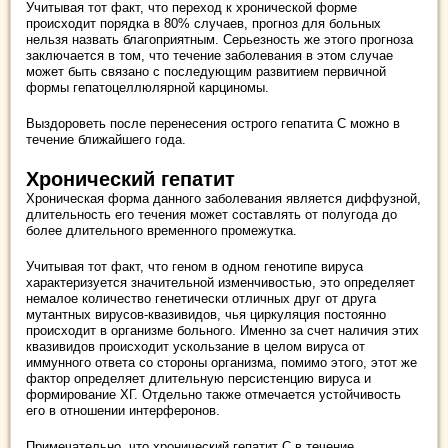
Учитывая тот факт, что переход к хронической форме
происходит порядка в 80% случаев, прогноз для больных
нельзя назвать благоприятным. Серьезность же этого прогноза
заключается в том, что течение заболевания в этом случае
может быть связано с последующим развитием первичной
формы гепатоцеллюлярной карциномы.
Выздороветь после перенесения острого гепатита С можно в
течение ближайшего года.
Хронический гепатит
Хроническая форма данного заболевания является диффузной,
длительность его течения может составлять от полугода до
более длительного временного промежутка.
Учитывая тот факт, что геном в одном генотипе вируса
характеризуется значительной изменчивостью, это определяет
немалое количество генетически отличных друг от друга
мутантных вирусов-квазивидов, чья циркуляция постоянно
происходит в организме больного. Именно за счет наличия этих
квазивидов происходит ускользание в целом вируса от
иммунного ответа со стороны организма, помимо этого, этот же
фактор определяет длительную персистенцию вируса и
формирование ХГ. Отдельно также отмечается устойчивость
его в отношении интерферонов.
Примечательно, что хронический гепатит С в течение