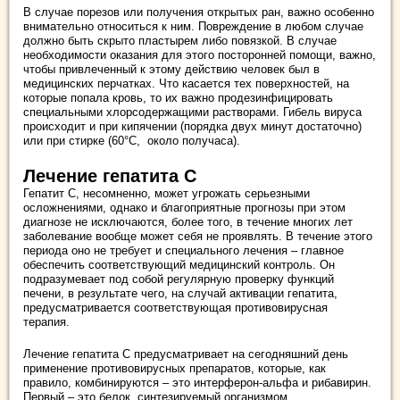
В случае порезов или получения открытых ран, важно особенно
внимательно относиться к ним. Повреждение в любом случае
должно быть скрыто пластырем либо повязкой. В случае
необходимости оказания для этого посторонней помощи, важно,
чтобы привлеченный к этому действию человек был в
медицинских перчатках. Что касается тех поверхностей, на
которые попала кровь, то их важно продезинфицировать
специальными хлорсодержащими растворами. Гибель вируса
происходит и при кипячении (порядка двух минут достаточно)
или при стирке (60°C, около получаса).
Лечение гепатита С
Гепатит С, несомненно, может угрожать серьезными
осложнениями, однако и благоприятные прогнозы при этом
диагнозе не исключаются, более того, в течение многих лет
заболевание вообще может себя не проявлять. В течение этого
периода оно не требует и специального лечения – главное
обеспечить соответствующий медицинский контроль. Он
подразумевает под собой регулярную проверку функций
печени, в результате чего, на случай активации гепатита,
предусматривается соответствующая противовирусная
терапия.
Лечение гепатита С предусматривает на сегодняшний день
применение противовирусных препаратов, которые, как
правило, комбинируются – это интерферон-альфа и рибавирин.
Первый – это белок, синтезируемый организмом