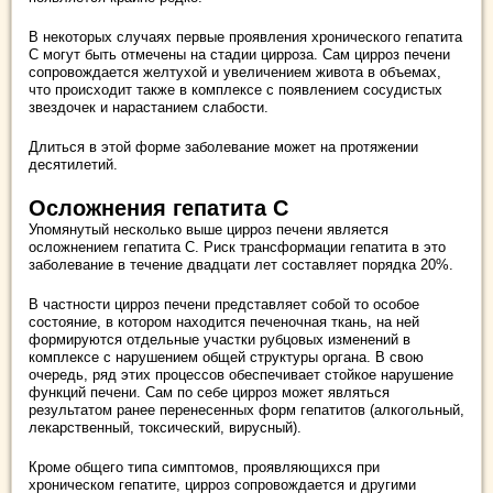
В некоторых случаях первые проявления хронического гепатита
С могут быть отмечены на стадии цирроза. Сам цирроз печени
сопровождается желтухой и увеличением живота в объемах,
что происходит также в комплексе с появлением сосудистых
звездочек и нарастанием слабости.
Длиться в этой форме заболевание может на протяжении
десятилетий.
Осложнения гепатита С
Упомянутый несколько выше цирроз печени является
осложнением гепатита С. Риск трансформации гепатита в это
заболевание в течение двадцати лет составляет порядка 20%.
В частности цирроз печени представляет собой то особое
состояние, в котором находится печеночная ткань, на ней
формируются отдельные участки рубцовых изменений в
комплексе с нарушением общей структуры органа. В свою
очередь, ряд этих процессов обеспечивает стойкое нарушение
функций печени. Сам по себе цирроз может являться
результатом ранее перенесенных форм гепатитов (алкогольный,
лекарственный, токсический, вирусный).
Кроме общего типа симптомов, проявляющихся при
хроническом гепатите, цирроз сопровождается и другими