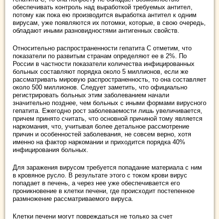
обеспечивать контроль над выработкой требуемых антител,
потому как пока ею производится выработка антител к одним
вирусам, уже появляются их потомки, которые, в свою очередь,
обладают иными разновидностями антигенных свойств.
Относительно распространенности гепатита С отметим, что
показатели по развитым странам определяют ее в 2%. По
России в частности показатели количества инфицированных
больных составляют порядка около 5 миллионов, если же
рассматривать мировую распространенность, то она составляет
около 500 миллионов. Следует заметить, что официально
регистрировать больных этим заболеванием начали
значительно позднее, чем больных с иными формами вирусного
гепатита. Ежегодно рост заболеваемости лишь увеличивается,
причем принято считать, что основной причиной тому является
наркомания, что, учитывая более детальное рассмотрение
причин и особенностей заболевания, не совсем верно, хотя
именно на фактор наркомании и приходится порядка 40%
инфицирования больных.
Для заражения вирусом требуется попадание материала с ним
в кровяное русло. В результате этого с током крови вирус
попадает в печень, а через нее уже обеспечивается его
проникновение в клетки печени, где происходит постепенное
размножение рассматриваемого вируса.
Клетки печени могут повреждаться не только за счет