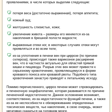
проявлениями, в числе которых выделим следующие:
потеря веса (достаточно выраженная), потеря аппетита;
кожный зуд;
желтушность слизистых, кожи;
увеличение живота – размеры его меняются из-за
накопления в брюшной полости жидкости;
выраженные отеки ног, в некоторых случаях отеки могут
проявляться и во всем теле;
из-за уплотнения в печени вен при циррозе (по причине
склероза), происходит также варикозное расширение
вен, что в частности актуально для областей прямой
кишки и пищевода. Разрыв этих вен может привести к
серьезному кровотечению, проявляющемуся в форме
кровавого поноса или кровавой рвоты. Подобного типа
кровотечения зачастую приводят к летальному исходу.
Помимо перечисленного, цирроз печени может спровоцировать
и печеночную энцефалопатию, которая развивается по причине
печеночной недостаточности. Данное осложнение возникает,
соответственно, из-за недостаточности функций печени, а также
из-за ее неспособности к обезвреживанию определенных
токсических веществ, чье накопление, в свою очередь, может
негативно сказаться на головном мозге.