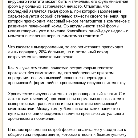
вирусного гепатита может быть и тяжелым, его фульминантная
форма у больных встречается нечасто. Отметим, что
последней является такая форма, при которой заболевание
характеризуется особой степенью тяжести своего течения, при
которой происходит массовый некроз гепатоцитов в комплексе с
развитием печеночной комы. Об актуальности этой формы
можно говорить уже в течение ближайших одной-двух недель с
момента выявления первых симптомов гепатита С.
Что касается выздоровления, то его регистрация происходит
лишь порядка у 20% больных, но и летальный исход
встречается исключительно редко.
Как мы уже отметили, зачастую острая форма гепатита
протекает без симптомов, однако заболевание при этом
определяет весьма высокий процент его перехода к
хронической форме либо к хроническому вирусоносительству.
Хроническое вирусоносительство (инаппарантный гепатит С с
латентным течением) протекает при нормальных показателях
сывороточных трансаминаз и при отсутствии клинической
симптоматики. Между тем, у большинства таких пациентов
пунктаты печени определяют наличие признаков актуального
хронического поражения.
В целом проявления острой формы гепатита могу сводиться к
общего типа недомоганиям, которые относят к безжелтушному