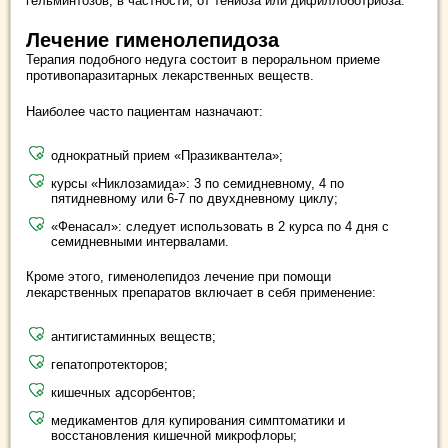
гельминтозов, в частности, от тениоза или дифиллоботриоза.
Лечение гименолепидоза
Терапия подобного недуга состоит в пероральном приеме
противопаразитарных лекарственных веществ.
Наиболее часто пациентам назначают:
однократный прием «Празиквантела»;
курсы «Никлозамида»: 3 по семидневному, 4 по
пятидневному или 6-7 по двухдневному циклу;
«Фенасал»: следует использовать в 2 курса по 4 дня с
семидневными интервалами.
Кроме этого, гименолепидоз лечение при помощи
лекарственных препаратов включает в себя применение:
антигистаминных веществ;
гепатопротекторов;
кишечных адсорбентов;
медикаментов для купирования симптоматики и
восстановления кишечной микрофлоры;