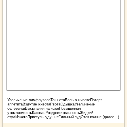
Увеличение лимфоузловТошнотаБоль в животеПотеря
аппетитаВздутие животаРвотаОдышкаУвеличение
селезенкиВысыпания на кожеПовышенная
утомляемостьКашельРаздражительностьЖидкий
стулИзжогаПриступы удушьяСильный зудОтек квинке (далее…)