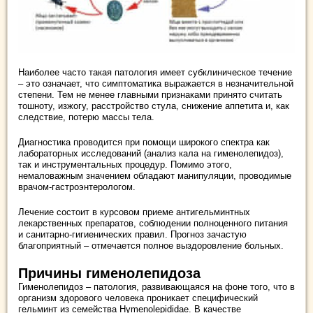
Наиболее часто такая патология имеет субклиническое течение
– это означает, что симптоматика выражается в незначительной
степени. Тем не менее главными признаками принято считать
тошноту, изжогу, расстройство стула, снижение аппетита и, как
следствие, потерю массы тела.
Диагностика проводится при помощи широкого спектра как
лабораторных исследований (анализ кала на гименолепидоз),
так и инструментальных процедур. Помимо этого,
немаловажным значением обладают манипуляции, проводимые
врачом-гастроэнтерологом.
Лечение состоит в курсовом приеме антигельминтных
лекарственных препаратов, соблюдении полноценного питания
и санитарно-гигиенических правил. Прогноз зачастую
благоприятный – отмечается полное выздоровление больных.
Причины гименолепидоза
Гименолепидоз – патология, развивающаяся на фоне того, что в
организм здорового человека проникает специфический
гельминт из семейства Hymenolepididae. В качестве