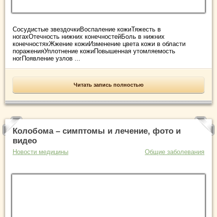
Сосудистые звездочкиВоспаление кожиТяжесть в
ногахОтечность нижних конечностейБоль в нижних
конечностяхЖжение кожиИзменение цвета кожи в области
пораженияУплотнение кожиПовышенная утомляемость
ногПоявление узлов ...
Читать запись полностью
Колобома – симптомы и лечение, фото и
видео
Новости медицины
Общие заболевания