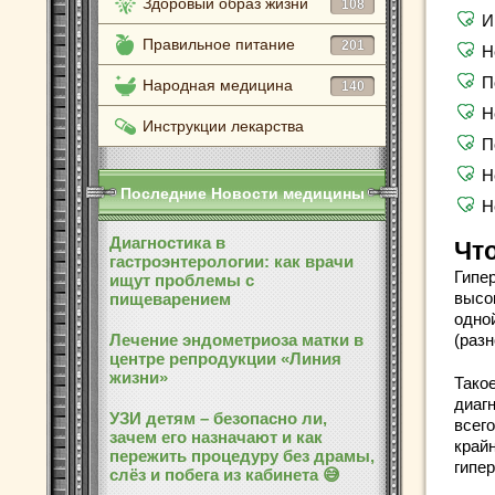
Здоровый образ жизни
108
И
Правильное питание
201
Н
П
Народная медицина
140
Н
Инструкции лекарства
П
Н
Последние Новости медицины
Н
Диагностика в
Чт
гастроэнтерологии: как врачи
Гипе
ищут проблемы с
высо
пищеварением
одно
Лечение эндометриоза матки в
(раз
центре репродукции «Линия
жизни»
Тако
диагн
УЗИ детям – безопасно ли,
всег
зачем его назначают и как
край
пережить процедуру без драмы,
гипе
слёз и побега из кабинета 😅