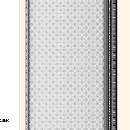
одимо