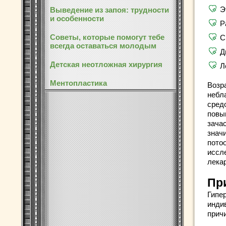
Э
Выведение из запоя: трудности
и особенности
Р
Советы, которые помогут тебе
С
всегда оставаться молодым
Д
Детская неотложная хирургия
Л
Ментопластика
Возр
небл
сред
повы
зача
знач
пото
иссл
лека
Пр
Гипе
инди
прич