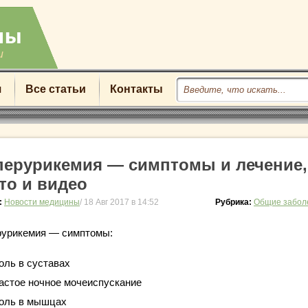
u
я
Все статьи
Контакты
перурикемия — симптомы и лечение,
то и видео
:
Новости медицины
/ 18 Авг 2017 в 14:52
Рубрика:
Общие забол
рурикемия — симптомы:
оль в суставах
астое ночное мочеиспускание
оль в мышцах