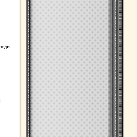
среди
;