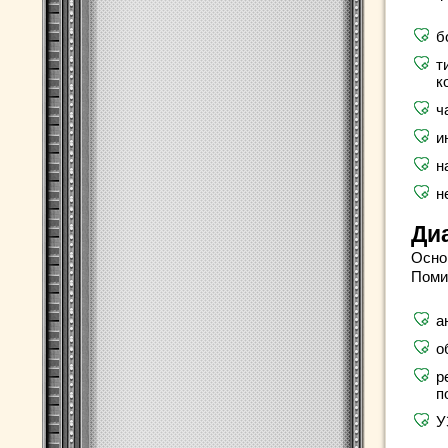
б
т
к
ч
и
н
н
Ди
Осно
Поми
а
о
р
п
У