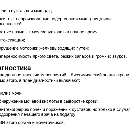
оли в суставах и мышцах;
ики, т. е. непроизвольные подергивания мышц лица или
онечностей;
астые позывы к мочеиспусканию в ночное время;
нтоксикация;
арушение моторики желчевыводящих путей;
епереносимость яркого света, резких запахов и громких звуков.
агностика
ва диагностических мероприятий – биохимический анализ крови
мо этого, в план диагностики включают:
нализ мочи;
бнаружение мочевой кислоты в сыворотке крови;
ентгенографию почек и пораженных суставов, но только в случа
одозрения лечащего врача на подагру;
ЗИ этого органа и мочеточников.