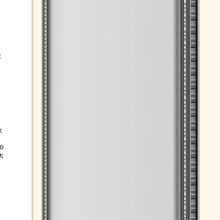
:
х
о
;