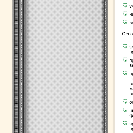
у
н
в
Осно
з
п
п
в
п
Г
в
м
в
о
ш
ф
ч
п