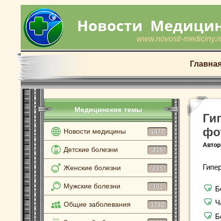
www.novosti-mediciny.r
Главна
Медицинские темы
Ги
фо
Новости медицины
1877
Автор
Детские болезни
216
Гипе
Женские болезни
215
Мужские болезни
101
Б
Ч
Общие заболевания
1782
Б