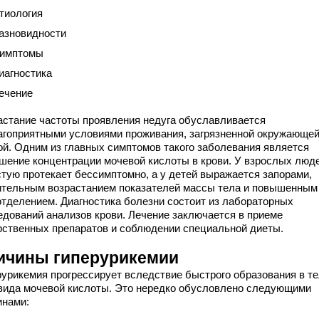
тиология
азновидности
имптомы
иагностика
ечение
астание частоты проявления недуга обуславливается
агоприятными условиями проживания, загрязненной окружающе
ой. Одним из главных симптомов такого заболевания является
шение концентрации мочевой кислоты в крови. У взрослых люд
стую протекает бессимптомно, а у детей выражается запорами,
ительным возрастанием показателей массы тела и повышенным
отделением. Диагностика болезни состоит из лабораторных
едований анализов крови. Лечение заключается в приеме
рственных препаратов и соблюдении специальной диеты.
ичины гиперурикемии
рурикемия прогрессирует вследствие быстрого образования в т
вида мочевой кислоты. Это нередко обусловлено следующими
инами: