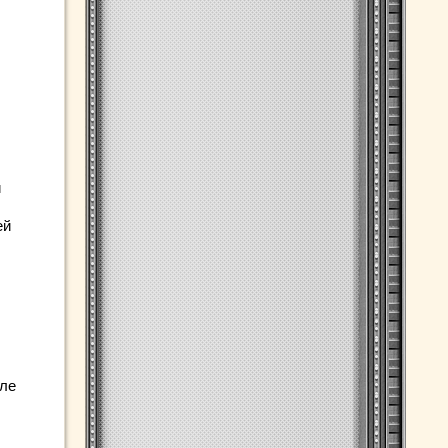
й
ей
еле