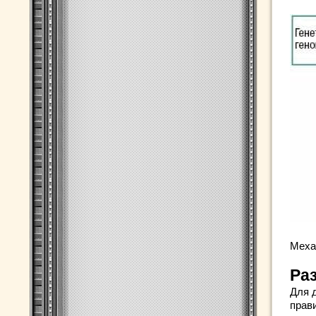
Меха
Ра
Для 
прав