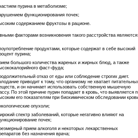
частием пурина в метаболизме;
арушением функционирования почек;
ысоким содержанием фруктозы в рационе.
вными факторами возникновения такого расстройства являются
лоупотребление продуктами, которые содержат в себе высокий
роцент пурина;
рием большого количества жареных и жирных блюд, а также
ысококалорийного фаст-фуда;
родолжительный отказ от еды или соблюдение строгих диет.
олодание приводит к тому, что организму не хватает питательны
еществ, и он начинает использовать собственную мышечную
ассу. По этой причине пурин попадает в кровь, что выявляется п
ысоким его показателям при биохимическом обследовании крови
нкологические опухоли;
ирокий спектр заболеваний, которые негативно влияют на
ункционирование почек;
резмерный прием алкоголя и некоторых лекарственных
репаратов без назначения врача;