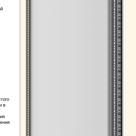
ой
в
того
и в
гия
жения