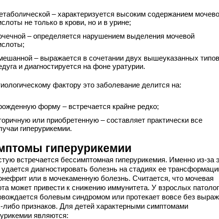
етаболической – характеризуется высоким содержанием мочев
ислоты не только в крови, но и в урине;
очечной – определяется нарушением выделения мочевой
ислоты;
мешанной – выражается в сочетании двух вышеуказанных типо
едуга и диагностируется на фоне уратурии.
тиологическому фактору это заболевание делится на:
рожденную форму – встречается крайне редко;
торичную или приобретенную – составляет практически все
лучаи гиперурикемии.
мптомы гиперурикемии
стую встречается бессимптомная гиперурикемия. Именно из-за э
 удается диагностировать болезнь на стадиях ее трансформаци
онефрит или в мочекаменную болезнь. Считается, что мочевая
ота может привести к снижению иммунитета. У взрослых патоло
овождается болевым синдромом или протекает вовсе без выра
х-либо признаков. Для детей характерными симптомами
рурикемии являются: