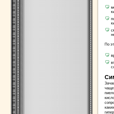
м
к
п
к
с
н
По э
в
в
с
Си
Зача
чаще
пиел
кисл
сопр
каки
гипе