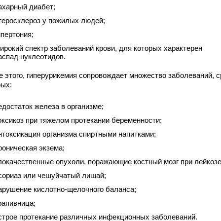
ахарный диабет;
теросклероз у пожилых людей;
ипертония;
ирокий спектр заболеваний крови, для которых характерен
аспад нуклеотидов.
е этого, гиперурикемия сопровождает множество заболеваний, 
рых:
едостаток железа в организме;
оксикоз при тяжелом протекании беременности;
нтоксикация организма спиртными напитками;
роническая экзема;
локачественные опухоли, поражающие костный мозг при лейкозе
сориаз или чешуйчатый лишай;
арушение кислотно-щелочного баланса;
рапивница;
строе протекание различных инфекционных заболеваний.