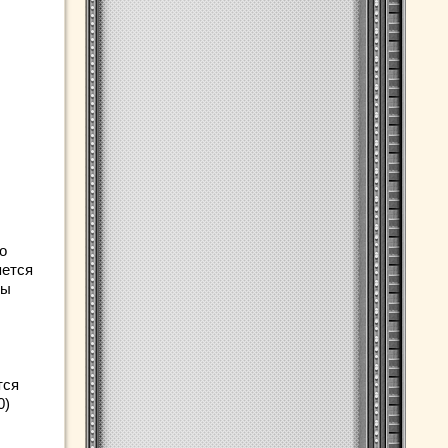
о
яется
ры
тся
0)