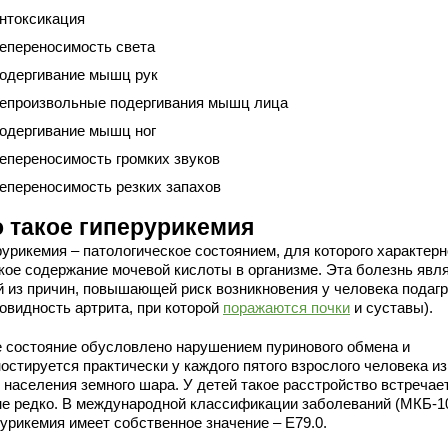
нтоксикация
епереносимость света
одергивание мышц рук
епроизвольные подергивания мышц лица
одергивание мышц ног
епереносимость громких звуков
епереносимость резких запахов
о такое гиперурикемия
рурикемия – патологическое состоянием, для которого характерн
кое содержание мочевой кислоты в организме. Эта болезнь явл
й из причин, повышающей риск возникновения у человека подаг
новидность артрита, при которой
поражаются почки
и суставы).
е состояние обусловлено нарушением пуринового обмена и
остируется практически у каждого пятого взрослого человека из
о населения земного шара. У детей такое расстройство встречае
не редко. В международной классификации заболеваний (МКБ-1
рурикемия имеет собственное значение – Е79.0.