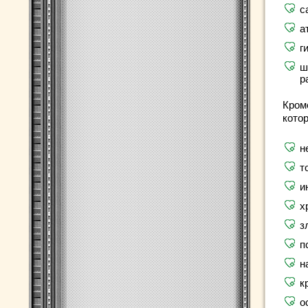
с
а
г
ш
р
Кром
кото
н
т
и
х
з
п
н
к
о