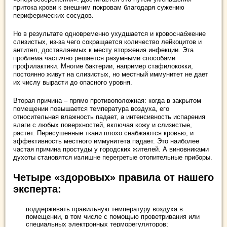
притока крови к внешним покровам благодаря сужению
периферических сосудов.
Но в результате одновременно ухудшается и кровоснабжение
слизистых, из-за чего сокращается количество лейкоцитов и
антител, доставляемых к месту вторжения инфекции. Эта
проблема частично решается разумными способами
профилактики. Многие бактерии, например стафилококки,
постоянно живут на слизистых, но местный иммунитет не дает
их числу вырасти до опасного уровня.
Вторая причина – прямо противоположная: когда в закрытом
помещении повышается температура воздуха, его
относительная влажность падает, а интенсивность испарения
влаги с любых поверхностей, включая кожу и слизистые,
растет. Пересушенные ткани плохо снабжаются кровью, и
эффективность местного иммунитета падает. Это наиболее
частая причина простуды у городских жителей. А виновниками
духоты становятся излишне перегретые отопительные приборы.
Четыре «здоровых» правила от нашего
эксперта:
поддерживать правильную температуру воздуха в
помещении, в том числе с помощью проветривания или
специальных электронных терморегуляторов;