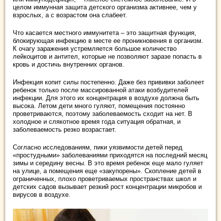
целом иммунная защита детского организма активнее, чем у
взрослых, а с возрастом она слабеет.
Что касается местного иммунитета – это защитная функция,
блокирующая инфекцию в месте ее проникновения в организм.
К очагу заражения устремляется большое количество
лейкоцитов и антител, которые не позволяют заразе попасть в
кровь и достичь внутренних органов.
Инфекция копит силы постепенно. Даже без прививки заболеет
ребенок только после массированной атаки возбудителей
инфекции. Для этого их концентрация в воздухе должна быть
высока. Летом дети много гуляют, помещения постоянно
проветриваются, поэтому заболеваемость сходит на нет. В
холодное и слякотное время года ситуация обратная, и
заболеваемость резко возрастает.
Согласно исследованиям, пики уязвимости детей перед
«простудными» заболеваниями приходятся на последний месяц
зимы и середину весны. В это время ребенок еще мало гуляет
на улице, а помещения еще «закупорены». Скопление детей в
ограниченных, плохо проветриваемых пространствах школ и
детских садов вызывает резкий рост концентрации микробов и
вирусов в воздухе.