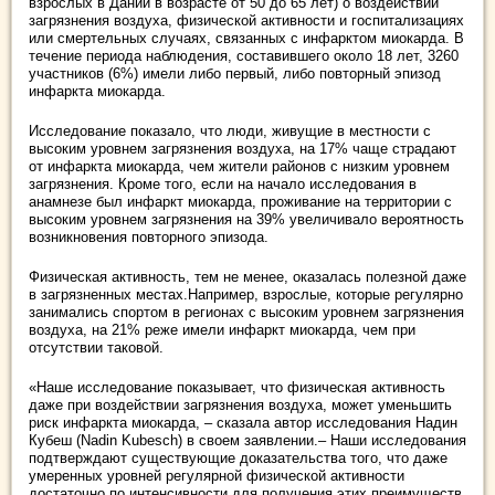
взрослых в Дании в возрасте от 50 до 65 лет) о воздействии
загрязнения воздуха, физической активности и госпитализациях
или смертельных случаях, связанных с инфарктом миокарда. В
течение периода наблюдения, составившего около 18 лет, 3260
участников (6%) имели либо первый, либо повторный эпизод
инфаркта миокарда.
Исследование показало, что люди, живущие в местности с
высоким уровнем загрязнения воздуха, на 17% чаще страдают
от инфаркта миокарда, чем жители районов с низким уровнем
загрязнения. Кроме того, если на начало исследования в
анамнезе был инфаркт миокарда, проживание на территории с
высоким уровнем загрязнения на 39% увеличивало вероятность
возникновения повторного эпизода.
Физическая активность, тем не менее, оказалась полезной даже
в загрязненных местах.Например, взрослые, которые регулярно
занимались спортом в регионах с высоким уровнем загрязнения
воздуха, на 21% реже имели инфаркт миокарда, чем при
отсутствии таковой.
«Наше исследование показывает, что физическая активность
даже при воздействии загрязнения воздуха, может уменьшить
риск инфаркта миокарда, – сказала автор исследования Надин
Кубеш (Nadin Kubesch) в своем заявлении.– Наши исследования
подтверждают существующие доказательства того, что даже
умеренных уровней регулярной физической активности
достаточно по интенсивности для получения этих преимуществ