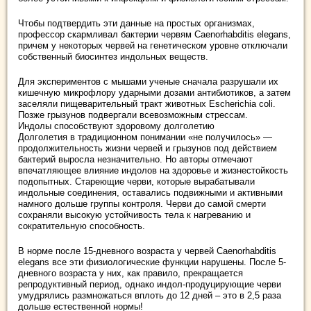
Чтобы подтвердить эти данные на простых организмах,
профессор скармливал бактерии червям Caenorhabditis elegans,
причем у некоторых червей на генетическом уровне отключали
собственный биосинтез индольных веществ.
Для экспериментов с мышами ученые сначала разрушали их
кишечную микрофлору ударными дозами антибиотиков, а затем
заселяли пищеварительный тракт животных Escherichia coli.
Позже грызунов подвергали всевозможным стрессам.
Индолы способствуют здоровому долголетию
Долголетия в традиционном понимании «не получилось» —
продолжительность жизни червей и грызунов под действием
бактерий выросла незначительно. Но авторы отмечают
впечатляющее влияние индолов на здоровье и жизнестойкость
подопытных. Стареющие черви, которые вырабатывали
индольные соединения, оставались подвижными и активными
намного дольше группы контроля. Черви до самой смерти
сохраняли высокую устойчивость тела к нагреванию и
сократительную способность.
В норме после 15-дневного возраста у червей Caenorhabditis
elegans все эти физиологические функции нарушены. После 5-
дневного возраста у них, как правило, прекращается
репродуктивный период, однако индол-продуцирующие черви
умудрялись размножаться вплоть до 12 дней – это в 2,5 раза
дольше естественной нормы!