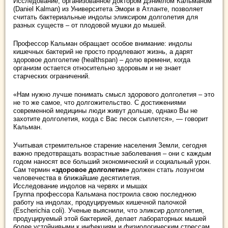
Исследование, организованное доктором Дэниелом Кальманом
(Daniel Kalman) из Университета Эмори в Атланте, позволяет
считать бактериальные индолы эликсиром долголетия для
разных существ – от плодовой мушки до мышей.
Профессор Кальман обращает особое внимание: индолы
кишечных бактерий не просто продлевают жизнь, а дарят
здоровое долголетие (healthspan) – долю времени, когда
организм остается относительно здоровым и не знает
старческих ограничений.
«Нам нужно лучше понимать смысл здорового долголетия – это
не то же самое, что долгожительство. С достижениями
современной медицины люди живут дольше, однако Вы не
захотите долголетия, когда с Вас песок сыплется», — говорит
Кальман.
Учитывая стремительное старение населения Земли, сегодня
важно предотвращать возрастные заболевания – они с каждым
годом наносят все больший экономический и социальный урон.
Сам термин
«здоровое долголетие»
должен стать лозунгом
человечества в ближайшие десятилетия.
Исследование индолов на червях и мышах
Группа профессора Кальмана построила свою последнюю
работу на индолах, продуцируемых кишечной палочкой
(Escherichia coli). Ученые выяснили, что эликсир долголетия,
продуцируемый этой бактерией, делает лабораторных мышей
более устойчивыми к инфекциям и физиологическим стрессам.