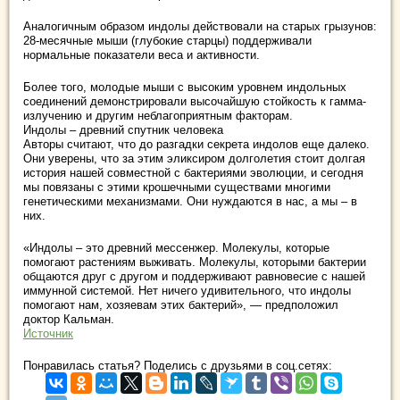
Аналогичным образом индолы действовали на старых грызунов:
28-месячные мыши (глубокие старцы) поддерживали
нормальные показатели веса и активности.
Более того, молодые мыши с высоким уровнем индольных
соединений демонстрировали высочайшую стойкость к гамма-
излучению и другим неблагоприятным факторам.
Индолы – древний спутник человека
Авторы считают, что до разгадки секрета индолов еще далеко.
Они уверены, что за этим эликсиром долголетия стоит долгая
история нашей совместной с бактериями эволюции, и сегодня
мы повязаны с этими крошечными существами многими
генетическими механизмами. Они нуждаются в нас, а мы – в
них.
«Индолы – это древний мессенжер. Молекулы, которые
помогают растениям выживать. Молекулы, которыми бактерии
общаются друг с другом и поддерживают равновесие с нашей
иммунной системой. Нет ничего удивительного, что индолы
помогают нам, хозяевам этих бактерий», — предположил
доктор Кальман.
Источник
Понравилась статья? Поделись с друзьями в соц.сетях: