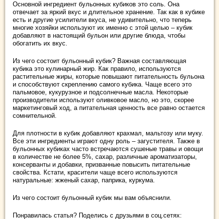
Основной ингредиент бульонных кубиков это соль. Она
отвечает за яркий вкус и длительное хранение. Так как в кубике
есть и другие усилители вкуса, не удивительно, что теперь
многие хозяйки используют их именно с этой целью – кубик
добавляют в настоящий бульон или другие блюда, чтобы
обогатить их вкус.
Из чего состоит бульонный кубик? Важная составляющая
кубика это кулинарный жир. Как правило, используются
растительные жиры, которые повышают питательность бульона
и способствуют скреплению самого кубика. Чаще всего это
пальмовое, кукурузное и подсолнечные масла. Некоторые
производители используют оливковое масло, но это, скорее
маркетинговый ход, а питательная ценность все равно остается
сомнительной.
Для плотности в кубик добавляют крахмал, мальтозу или муку.
Все эти ингредиенты играют одну роль – загустителя. Также в
бульонных кубиках часто встречаются сушеные травы и овощи
в количестве не более 5%, сахар, различные ароматизаторы,
консерванты и добавки, призванные повысить питательные
свойства. Кстати, красители чаще всего используются
натуральные: жженый сахар, паприка, куркума.
Из чего состоит бульонный кубик мы вам объяснили.
Понравилась статья? Поделись с друзьями в соц.сетях: