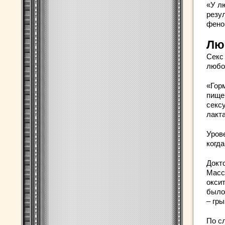
«У л
резу
фено
Лю
Секс
любо
«Гор
пище
секс
лакт
Уров
когд
Докт
Масс
окси
было
– гр
По с