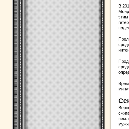
В 20
Монр
этим
гете
подс
Прел
средн
инте
Прод
сред
опре
Врем
мину
Сек
Верн
сжиг
неко
мужчи