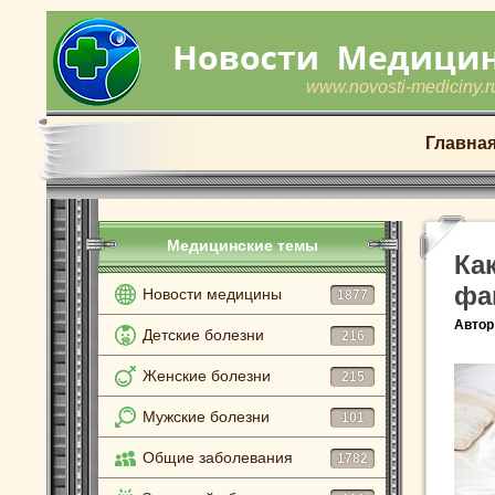
www.novosti-mediciny.r
Главна
Медицинские темы
Ка
фа
Новости медицины
1877
Автор
Детские болезни
216
Женские болезни
215
Мужские болезни
101
Общие заболевания
1782