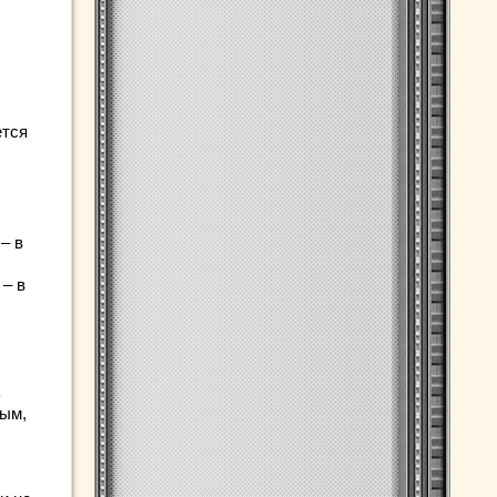
ется
– в
 – в
ь
ным,