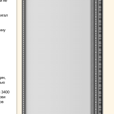
и не
тигал
ину
ин,
тью
 3400
ови
ов