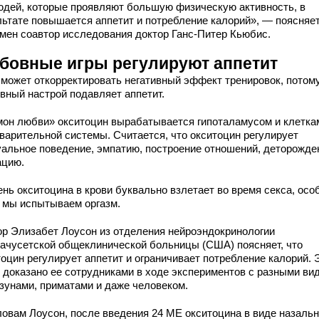
юдей, которые проявляют большую физическую активность, в
льтате повышается аппетит и потребление калорий», — поясняет
мен соавтор исследования доктор Ганс-Питер Кьюбис.
бовные игры регулируют аппетит
 может откорректировать негативный эффект тренировок, потому
вный настрой подавляет аппетит.
мон любви» окситоцин вырабатывается гипоталамусом и клетка
варительной системы. Считается, что окситоцин регулирует
уальное поведение, эмпатию, построение отношений, деторожде
ацию.
ень окситоцина в крови буквально взлетает во время секса, осо
а мы испытываем оргазм.
ор Элизабет Лоусон из отделения нейроэндокринологии
ачусетской общеклинической больницы (США) поясняет, что
тоцин регулирует аппетит и ограничивает потребление калорий. 
 доказано ее сотрудниками в ходе экспериментов с разными ви
ызунами, приматами и даже человеком.
ловам Лоусон, после введения 24 МЕ окситоцина в виде назальн