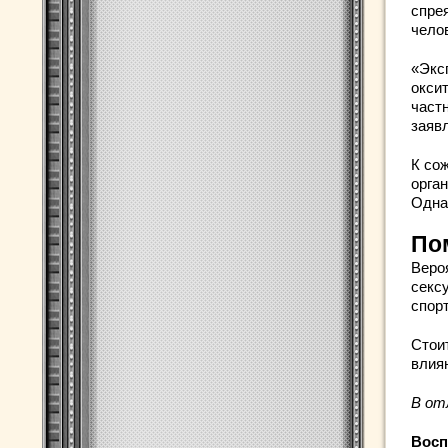
спре
чело
«Экс
окси
част
заявл
К со
орган
Одна
По
Вероя
секс
спор
Стои
влия
В от
Восп