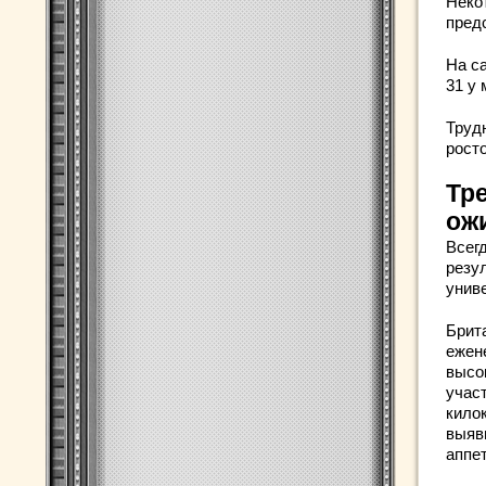
Неко
пред
На с
31 у 
Труд
росто
Тр
ож
Всег
резу
униве
Брит
ежен
высо
учас
кило
выяв
аппе