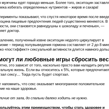
я мужчины едят гораздо меньше. Более того, окситоцин заставл
века избегать определенных нутриентов – жиров и сахара!
перименты показывают, что спустя некоторое время после введ
тоцина пищевые предпочтения людей существенно меняются. В
ности, они становятся равнодушны к шоколаду и печенью», —
яет доктор.
жалению, полученный извне окситоцин недолго циркулирует в
изме – период полувыведения гормона составляет от 2 до 8 мин
ко «постэффект» сексуальной активности длится намного доль
могут ли любовные игры сбросить вес
тно, это зависит от того, насколько просто вам наладить регул
уальную жизнь. Если вы относитесь к 5%, которые предпочитаю
тзал сексу… Тогда пусть будет спортзал.
т напомнить, что секс оказывает многогранное положительное
ние на наше здоровье.
личие от зала, до спальни далеко ходить не нужно.
ользуйтесь этим преимуществом, чтобы стать здоровее и