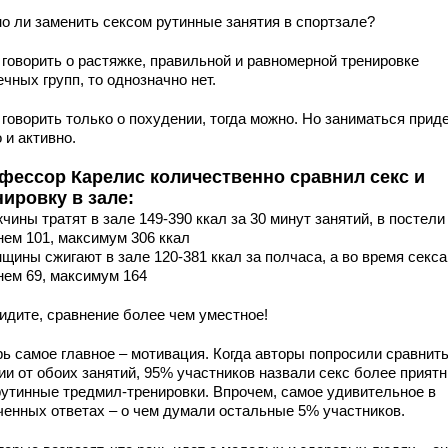
о ли заменить сексом рутинные занятия в спортзале?
 говорить о растяжке, правильной и равномерной тренировке
чных групп, то однозначно нет.
говорить только о похудении, тогда можно. Но заниматься прид
 и активно.
фессор Карелис количественно сравнил секс и
нировку в зале:
чины тратят в зале 149-390 ккал за 30 минут занятий, в постели 
нем 101, максимум 306 ккал
щины сжигают в зале 120-381 ккал за полчаса, а во время секса
нем 69, максимум 164
видите, сравнение более чем уместное!
рь самое главное – мотивация. Когда авторы попросили сравнит
ии от обоих занятий, 95% участников назвали секс более прият
рутинные тредмил-тренировки. Впрочем, самое удивительное в
ченных ответах – о чем думали остальные 5% участников.