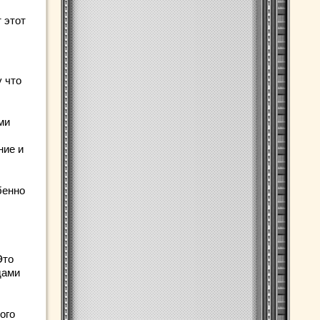
 этот
 что
ми
ние и
бенно
Это
дами
ого