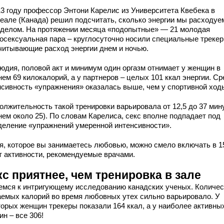
13 году профессор Энтони Карелис из Университета Квебека в
еале (Канада) решил подсчитать, сколько энергии мы расходуе
 делом. На протяжении месяца «подопытные» — 21 молодая
росексуальная пара – круглосуточно носили специальные трекер
читывающие расход энергии днем и ночью.
юдия, половой акт и минимум один оргазм отнимает у женщин в
ем 69 килокалорий, а у партнеров – целых 101 ккал энергии. С
нсивность «упражнения» оказалась выше, чем у спортивной ход
олжительность такой тренировки варьировала от 12,5 до 37 мину
нем около 25). По словам Карелиса, секс вполне подпадает под
деление «упражнений умеренной интенсивности».
я, которое вы занимаетесь любовью, можно смело включать в 1
т активности, рекомендуемые врачами.
с приятнее, чем тренировка в зале
емся к интригующему исследованию канадских ученых. Количес
аемых калорий во время любовных утех сильно варьировало. У
торых женщин трекеры показали 164 ккал, а у наиболее активны
н – все 306!