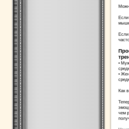
Можн
Если
мыше
Если 
часто
Про
тре
• Муж
сред
• Жен
сред
Как 
Тепе
эмоц
чем 
полу