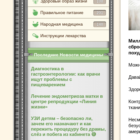
Здоровый образ жизни
108
Правильное питание
201
Народная медицина
140
Инструкции лекарства
Милл
сбро
поху
Последние Новости медицины
Можн
Диагностика в
гастроэнтерологии: как врачи
Дава
ищут проблемы с
пищеварением
Здор
Лечение эндометриоза матки в
центре репродукции «Линия
Контр
жизни»
ткани
УЗИ детям – безопасно ли,
Несм
зачем его назначают и как
безу
пережить процедуру без драмы,
амер
слёз и побега из кабинета 😅