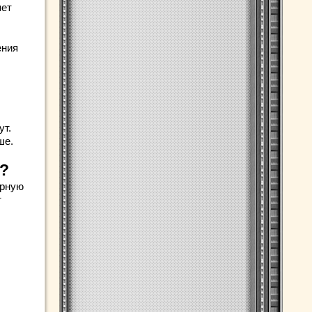
яет
ения
ут.
ше.
?
ярную
т