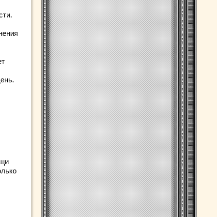
сти.
нения
ет
день.
ощи
олько