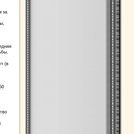
м за
ы,
редняя
ьбы.
т (в
50
тво
х