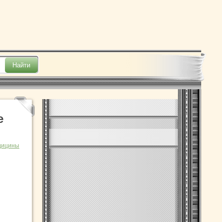
е
дицины