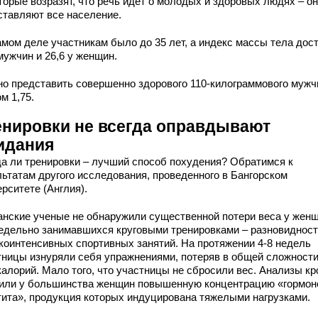
торые возразят, что речь идет о молодых и здоровых людях – он
ставляют все население.
амом деле участникам было до 35 лет, а индекс массы тела дос
мужчин и 26,6 у женщин.
но представить совершенно здорового 110-килограммового мужч
м 1,75.
енировки не всегда оправдывают
идания
да ли тренировки – лучший способ похудения? Обратимся к
льтатам другого исследования, проведенного в Бангорском
рситете (Англия).
анские ученые не обнаружили существенной потери веса у женщ
едельно занимавшихся круговыми тренировками – разновиднос
коинтенсивных спортивных занятий. На протяжении 4-8 недель
тницы изнуряли себя упражнениями, потеряв в общей сложности
калорий. Мало того, что участницы не сбросили вес. Анализы кр
или у большинства женщин повышенную концентрацию «гормон
тита», продукция которых индуцирована тяжелыми нагрузками.