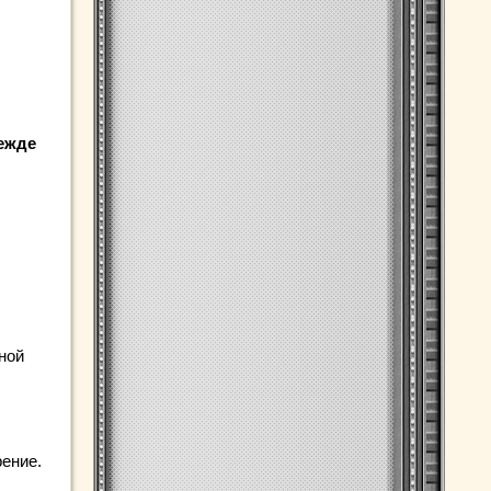
ежде
ной
ение.