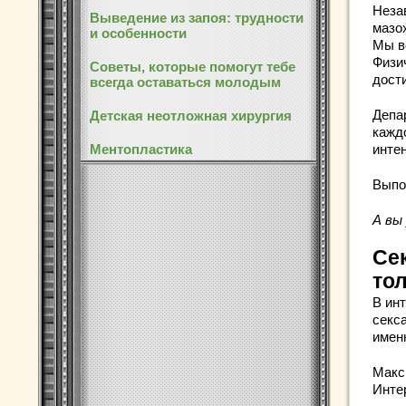
Неза
Выведение из запоя: трудности
мазо
и особенности
Мы в
Физи
Советы, которые помогут тебе
дост
всегда оставаться молодым
Депа
Детская неотложная хирургия
кажд
Ментопластика
интен
Выпо
А вы
Сек
то
В ин
секс
имен
Макс
Инте