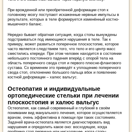
При врожденной или преобретенной деформации стоп к
головному мозгу поступают искаженные нервные импульсы в
результате, которых в теле формируется изменённый костно-
мышечного баланс.
Нередко бывает обратная ситуация, когда стопы вынуждены
подстраиваться под имеющиеся нарушения в теле. Так к
примеру, может развиться поперечное плоскостопие, которое
часто является следствием того, что тело и его центр масс
сместились кпереди. При этом человек находится в состоянии
небольшого постоянного падения вперёд с опорой тела на
область поперечного свода стоп и первого плюсне-флангового
сустава. Со временем это приведёт к уплощению поперечного
свода стоп, отклонению большого пальца вбок и появлению
костной деформации – халюс вальгус.
Остеопатия и индивидуальные
ортопедические стельки при лечении
плоскостопия и халюс вальгус
Остеопатия, как самый современный и глубокий в своём
понимании вид мануального лечения, которое осуществляется
врачом, очень эффективна в помощи при таких состояниях.
Задачей врача-остеопата является диагностировать вид
нарушения и определить какое оно: восходящее, когда
проблема стоп первична или нисходящее, когда стопы