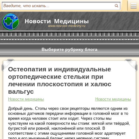
www.novosti-mediciny.ru
Выберите рубрику блога
Остеопатия и индивидуальные
ортопедические стельки при
лечении плоскостопия и халюс
вальгус
Новости медицины
Новости медицины
Добрый день. Стопы через свои рецепторы являются одним из
основных датчиков передачи информации в головной мозг в то
время когда человек стоит или ходит. Через стопы мы
чувствуем на какой поверхности мы стоим: мягкой или твёрдой,
бугристой или ровной, наклонённой или плоской. В
соответствии с этими ощущениями головной мозг адаптирует
тело и его мышечный баланс через нервную систему.