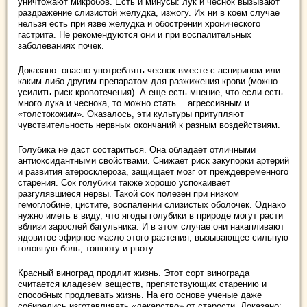
уничтожают микробов. Есть и минусы: лук и чеснок вызывают
раздражение слизистой желудка, изжогу. Их ни в коем случае
нельзя есть при язве желудка и обострении хронического
гастрита. Не рекомендуются они и при воспалительных
заболеваниях почек.
Доказано: опасно употреблять чеснок вместе с аспирином или
каким-либо другим препаратом для разжижения крови (можно
усилить риск кровотечения). А еще есть мнение, что если есть
много лука и чеснока, то можно стать… агрессивным и
«толстокожим». Оказалось, эти культуры притупляют
чувствительность нервных окончаний к разным воздействиям.
Голубика не даст состариться. Она обладает отличными
антиоксидантными свойствами. Снижает риск закупорки артерий
и развития атеросклероза, защищает мозг от преждевременного
старения. Сок голубики также хорошо успокаивает
разгулявшиеся нервы. Такой сок полезен при низком
гемоглобине, цистите, воспалении слизистых оболочек. Однако
нужно иметь в виду, что ягоды голубики в природе могут расти
вблизи зарослей багульника. И в этом случае они накапливают
ядовитое эфирное масло этого растения, вызывающее сильную
головную боль, тошноту и рвоту.
Красный виноград продлит жизнь. Этот сорт винограда
считается кладезем веществ, препятствующих старению и
способных продлевать жизнь. На его основе ученые даже
собирались изготавливать «лекарство» от старости. Доказано: