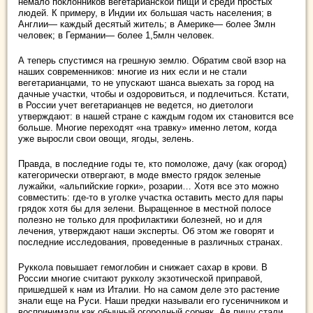
немало поклонников вегетарианской пищи и среди простых
людей. К примеру, в Индии их большая часть населения; в
Англии— каждый десятый житель; в Америке— более 3млн
человек; в Германии— более 1,5млн человек.
А теперь спустимся на грешную землю. Обратим свой взор на
наших современников: многие из них если и не стали
вегетарианцами, то не упускают шанса выехать за город на
дачные участки, чтобы и оздоровиться, и подлечиться. Кстати,
в России учет вегетарианцев не ведется, но диетологи
утверждают: в нашей стране с каждым годом их становится все
больше. Многие переходят «на травку» именно летом, когда
уже выросли свои овощи, ягоды, зелень.
Правда, в последние годы те, кто помоложе, дачу (как огород)
категорически отвергают, в моде вместо грядок зеленые
лужайки, «альпийские горки», розарии… Хотя все это можно
совместить: где-то в уголке участка оставить место для пары
грядок хотя бы для зелени. Выращенное в местной полосе
полезно не только для профилактики болезней, но и для
лечения, утверждают наши эксперты. Об этом же говорят и
последние исследования, проведенные в различных странах.
Руккола повышает гемоглобин и снижает сахар в крови. В
России многие считают рукколу экзотической приправой,
пришедшей к нам из Италии. Но на самом деле это растение
знали еще на Руси. Наши предки называли его гусеничником и
воспринимали как обычный огородный сорняк. Ав пищу стали