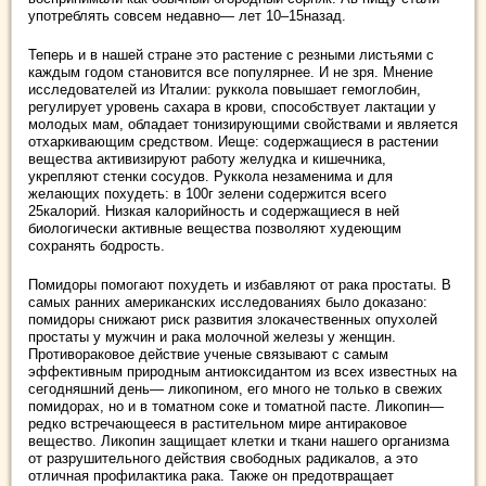
употреблять совсем недавно— лет 10–15назад.
Теперь и в нашей стране это растение с резными листьями с
каждым годом становится все популярнее. И не зря. Мнение
исследователей из Италии: руккола повышает гемоглобин,
регулирует уровень сахара в крови, способствует лактации у
молодых мам, обладает тонизирующими свойствами и является
отхаркивающим средством. Иеще: содержащиеся в растении
вещества активизируют работу желудка и кишечника,
укрепляют стенки сосудов. Руккола незаменима и для
желающих похудеть: в 100г зелени содержится всего
25калорий. Низкая калорийность и содержащиеся в ней
биологически активные вещества позволяют худеющим
сохранять бодрость.
Помидоры помогают похудеть и избавляют от рака простаты. В
самых ранних американских исследованиях было доказано:
помидоры снижают риск развития злокачественных опухолей
простаты у мужчин и рака молочной железы у женщин.
Противораковое действие ученые связывают с самым
эффективным природным антиоксидантом из всех известных на
сегодняшний день— ликопином, его много не только в свежих
помидорах, но и в томатном соке и томатной пасте. Ликопин—
редко встречающееся в растительном мире антираковое
вещество. Ликопин защищает клетки и ткани нашего организма
от разрушительного действия свободных радикалов, а это
отличная профилактика рака. Также он предотвращает