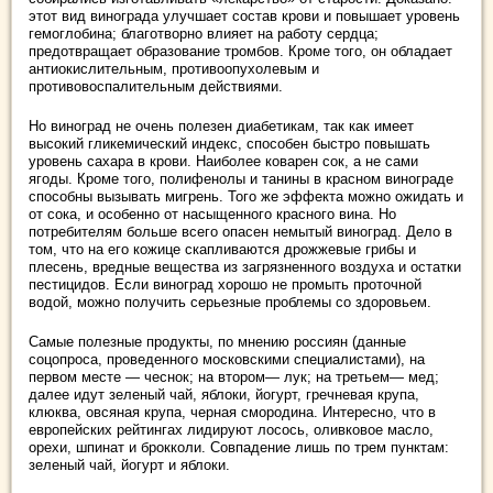
этот вид винограда улучшает состав крови и повышает уровень
гемоглобина; благотворно влияет на работу сердца;
предотвращает образование тромбов. Кроме того, он обладает
антиокислительным, противоопухолевым и
противовоспалительным действиями.
Но виноград не очень полезен диабетикам, так как имеет
высокий гликемический индекс, способен быстро повышать
уровень сахара в крови. Наиболее коварен сок, а не сами
ягоды. Кроме того, полифенолы и танины в красном винограде
способны вызывать мигрень. Того же эффекта можно ожидать и
от сока, и особенно от насыщенного красного вина. Но
потребителям больше всего опасен немытый виноград. Дело в
том, что на его кожице скапливаются дрожжевые грибы и
плесень, вредные вещества из загрязненного воздуха и остатки
пестицидов. Если виноград хорошо не промыть проточной
водой, можно получить серьезные проблемы со здоровьем.
Самые полезные продукты, по мнению россиян (данные
соцопроса, проведенного московскими специалистами), на
первом месте — чеснок; на втором— лук; на третьем— мед;
далее идут зеленый чай, яблоки, йогурт, гречневая крупа,
клюква, овсяная крупа, черная смородина. Интересно, что в
европейских рейтингах лидируют лосось, оливковое масло,
орехи, шпинат и брокколи. Совпадение лишь по трем пунктам:
зеленый чай, йогурт и яблоки.