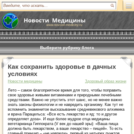
www.novosti-mediciny.ru
Выберите рубрику блога
Как сохранить здоровье в дачных
условиях
Новости медицины
Здоровый образ жизни
Лето – самое благоприятное время для того, чтобы поправить
свое здоровье живыми витаминами и природными лечебными
средствами. Важно не упустить этот шанс, но не менее важно
знать законы физиологии и не навредить организму. Как тут не
вспомнить знаменитое высказывание средневекового алхимика
и врача Парацельса: «Все есть лекарство и яд: то и другое
определяет доза». И еще более мудрое отца медицины
вегетарианца Гиппократа (V век до нашей эры): «Ваша пища
должна быть лекарством, а ваше лекарство – пищей». То есть
главный принцип – «не навреди», первый из четырех пунктов