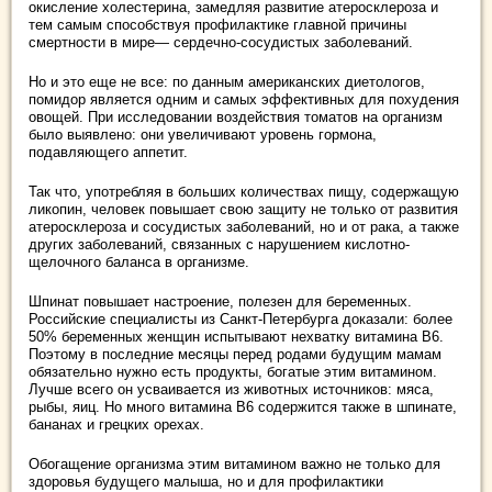
окисление холестерина, замедляя развитие атеросклероза и
тем самым способствуя профилактике главной причины
смертности в мире— сердечно-сосудистых заболеваний.
Но и это еще не все: по данным американских диетологов,
помидор является одним и самых эффективных для похудения
овощей. При исследовании воздействия томатов на организм
было выявлено: они увеличивают уровень гормона,
подавляющего аппетит.
Так что, употребляя в больших количествах пищу, содержащую
ликопин, человек повышает свою защиту не только от развития
атеросклероза и сосудистых заболеваний, но и от рака, а также
других заболеваний, связанных с нарушением кислотно-
щелочного баланса в организме.
Шпинат повышает настроение, полезен для беременных.
Российские специалисты из Санкт-Петербурга доказали: более
50% беременных женщин испытывают нехватку витамина В6.
Поэтому в последние месяцы перед родами будущим мамам
обязательно нужно есть продукты, богатые этим витамином.
Лучше всего он усваивается из животных источников: мяса,
рыбы, яиц. Но много витамина В6 содержится также в шпинате,
бананах и грецких орехах.
Обогащение организма этим витамином важно не только для
здоровья будущего малыша, но и для профилактики