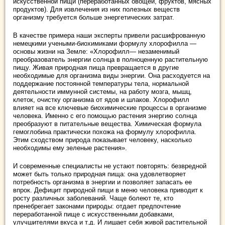
искусственной пищи (переработанных овощей, фруктов, мясных
продуктов). Для извлечения из них полезных веществ
организму требуется больше энергетических затрат.
В качестве примера наши эксперты привели расшифрованную
немецкими учеными-биохимиками формулу хлорофилла —
основы жизни на Земле: «Хлорофилл— незаменимый
преобразователь энергии солнца в полноценную растительную
пищу. Живая природная пища превращается в другие
необходимые для организма виды энергии. Она расходуется на
поддержание постоянной температуры тела, нормальной
деятельности иммунной системы, на работу мозга, мышц,
клеток, очистку организма от ядов и шлаков. Хлорофилл
влияет на все ключевые биохимические процессы в организме
человека. Именно с его помощью растения энергию солнца
преобразуют в питательные вещества. Химическая формула
гемоглобина практически похожа на формулу хлорофилла.
Этим сходством природа показывает человеку, насколько
необходимы ему зеленые растения».
И современные специалисты не устают повторять: безвредной
может быть только природная пища: она удовлетворяет
потребность организма в энергии и позволяет запасать ее
впрок. Дефицит природной пищи в меню человека приводит к
росту различных заболеваний. Чаще болеют те, кто
пренебрегает законами природы: отдает предпочтение
переработанной пище с искусственными добавками,
улучшителями вкуса и т.д. И лишает себя живой растительной