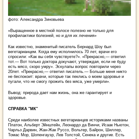
фото: Александра Зиновьева
«Выращенное в местной полосе полезно не только для
профилактики болезней, но и для их лечения»
Как известно, знаменитый писатель Бернард Шоу был
вегетарианцем. Когда ему исполнилось 70 лет, врачи его
спросили: «Как вы себя чувствуете?». «Прекрасно,— ответил
тот.— Вот только доктора докучают, утверждая, если не буду
есть мясо, скоро умру». Эскулапы вопрос повторили через
20лет. «Прекрасно,— ответил писатель.— Больше меня никто
не беспокоит: врачи, которые так пеклись о моем здоровье и
пугали, что не смогу прожить без мяса, уже умерли».
Вывод: природа дает нам жизнь, она же гарантирует и
здоровье.
СПРАВКА "МК"
Среди наиболее известных вегетарианцев историками названы
Платон, Альберт Эйнштейн, Леонардо да Винчи, Исаак Ньютон,
Чарльз Дарвин, Жан-Жак Руссо, Вольтер, Байрон, Шиллер,
Томас Мор, Шопенгауэр, Лев Толстой, Сенека и другие. Есть