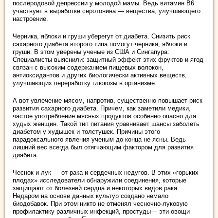
послеродовой депрессии у молодой мамы. Ведь витамин В6
участвует в выработке серотонина — вещества, улучшающего
настроение.
Черника, яблоки и груши уберегут от диабета. Снизить риск
сахарного диабета второго типа помогут черника, яблоки и
груши. В этом уверены ученые из США и Сингапура.
Специалисты выяснили: защитный эффект этих фруктов и ягод
связан с высоким содержанием пищевых волокон,
антиоксидантов и других биологически активных веществ,
улучшающих переработку глюкозы в организме.
А вот увлечение мясом, напротив, существенно повышает риск
развития сахарного диабета. Причем, как заметили медики,
частое употребление мясных продуктов особенно опасно для
худых женщин. Такой тип питания уравнивает шансы заболеть
диабетом у худышек и толстушек. Причины этого
парадоксального явления ученым до конца не ясны. Ведь
лишний вес всегда был отягчающим фактором для развития
диабета.
Чеснок и лук — от рака и сердечных недугов. В этих «горьких
плодах» исследователи обнаружили соединения, которые
защищают от болезней сердца и некоторых видов рака.
Недаром на основе данных культур создано немало
биодобавок. При этом никто не отменял чесночно-луковую
профилактику различных инфекций, простуды— эти овощи