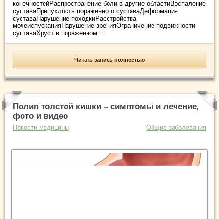
конечностейРаспространение боли в другие областиВоспаление
суставаПрипухлость пораженного суставаДеформация
суставаНарушение походкиРасстройства
мочеиспусканияНарушение зренияОграничение подвижности
суставаХруст в пораженном ...
Читать запись полностью
Полип толстой кишки – симптомы и лечение,
фото и видео
Новости медицины
Общие заболевания