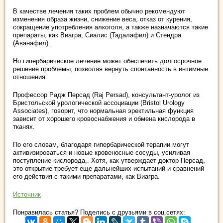
В качестве лечения таких проблем обычно рекомендуют
изменения образа жизни, снижение веса, отказ от курения,
сокращение употребления алкоголя, а также назначаются такие
препараты, как Виагра, Сиалис (Тадалафил) и Стендра
(Аванафил).
Но гипербарическое лечение может обеспечить долгосрочное
решение проблемы, позволяя вернуть спонтанность в интимные
отношения.
Профессор Радж Персад (Raj Persad), консультант-уролог из
Бристольской урологической ассоциации (Bristol Urology
Associates), говорит, что нормальная эректильная функция
зависит от хорошего кровоснабжения и обмена кислорода в
тканях.
По его словам, благодаря гипербарической терапии могут
активизироваться и новые кровеносные сосуды, усиливая
поступление кислорода,. Хотя, как утверждает доктор Персад,
это открытие требует еще дальнейших испытаний и сравнений
его действия с такими препаратами, как Виагра.
Источник
Понравилась статья? Поделись с друзьями в соц.сетях: