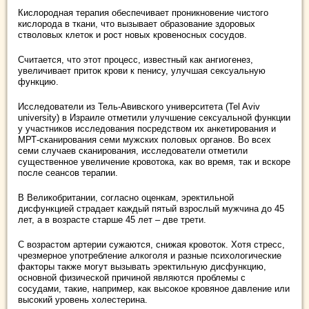
Кислородная терапия обеспечивает проникновение чистого
кислорода в ткани, что вызывает образование здоровых
стволовых клеток и рост новых кровеносных сосудов.
Считается, что этот процесс, известный как ангиогенез,
увеличивает приток крови к пенису, улучшая сексуальную
функцию.
Исследователи из Тель-Авивского университета (Tel Aviv
university) в Израиле отметили улучшение сексуальной функции
у участников исследования посредством их анкетирования и
МРТ-сканирования семи мужских половых органов. Во всех
семи случаев сканирования, исследователи отметили
существенное увеличение кровотока, как во время, так и вскоре
после сеансов терапии.
В Великобритании, согласно оценкам, эректильной
дисфункцией страдает каждый пятый взрослый мужчина до 45
лет, а в возрасте старше 45 лет – две трети.
С возрастом артерии сужаются, снижая кровоток. Хотя стресс,
чрезмерное употребление алкоголя и разные психологические
факторы также могут вызывать эректильную дисфункцию,
основной физической причиной являются проблемы с
сосудами, такие, например, как высокое кровяное давление или
высокий уровень холестерина.