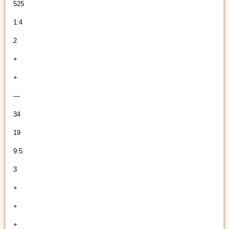
525
1:4
2
+
+
—
34
19
9:5
3
+
+
+