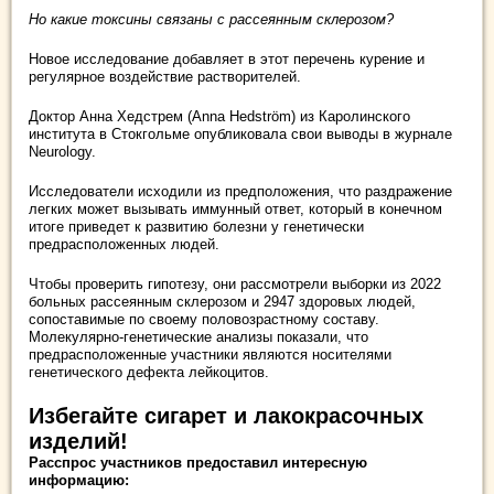
Но какие токсины связаны с рассеянным склерозом?
Новое исследование добавляет в этот перечень курение и
регулярное воздействие растворителей.
Доктор Анна Хедстрем (Anna Hedström) из Каролинского
института в Стокгольме опубликовала свои выводы в журнале
Neurology.
Исследователи исходили из предположения, что раздражение
легких может вызывать иммунный ответ, который в конечном
итоге приведет к развитию болезни у генетически
предрасположенных людей.
Чтобы проверить гипотезу, они рассмотрели выборки из 2022
больных рассеянным склерозом и 2947 здоровых людей,
сопоставимые по своему половозрастному составу.
Молекулярно-генетические анализы показали, что
предрасположенные участники являются носителями
генетического дефекта лейкоцитов.
Избегайте сигарет и лакокрасочных
изделий!
Расспрос участников предоставил интересную
информацию: